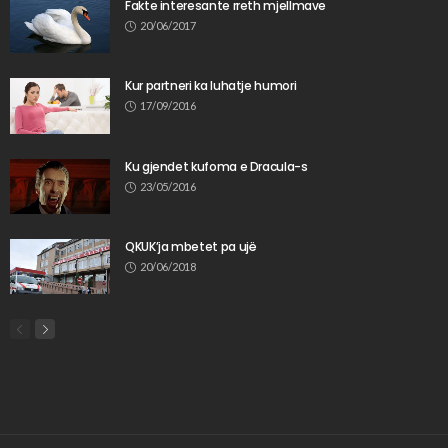
Fakte interesante rreth mjellmave
20/06/2017
Kur partneri ka luhatje humori
17/09/2016
Ku gjendet kufoma e Dracula-s
23/05/2016
QKUK’ja mbetet pa ujë
20/06/2018