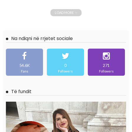
LOAD MORE
Na ndiqni në rrjetet sociale
54.6K
0
271
Fans
Followers
Followers
Të fundit