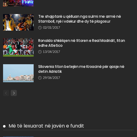
Tre shqiptarë u qëlluan nga sulmi me armë në
Stamboll, një i vdekur dhe dy të plagosur
02/01/2017
Ronaldo shkëlqen në fitoren e Real Madridit, fiton
edhe Atletico
13/04/2017
Sllovenia fiton betejën me Kroacinë për qasje në
detin Adriatik
29/06/2017
Më të lexuarat në javën e fundit