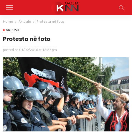
Home
Aktuale
Protesta në foto
AKTUALE
Protesta në foto
posted on
01/09/2016 at 12:27 pm