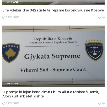
AKTUALE
5 të vdekur dhe 342 raste të reja me koronavirus në Kosovë
29/01/2021
46
AKTUALE
Supremja ia lejon kandidimin Liburn Aliut e Labinotë Demit,
Albin Kurti mbetet jashtë
29/01/2021
56