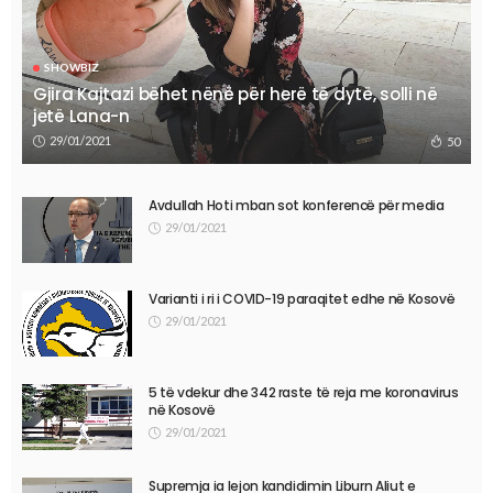
SHOWBIZ
Gjira Kajtazi bëhet nënë për herë të dytë, solli në
jetë Lana-n
29/01/2021
50
Avdullah Hoti mban sot konferencë për media
29/01/2021
Varianti i ri i COVID-19 paraqitet edhe në Kosovë
29/01/2021
5 të vdekur dhe 342 raste të reja me koronavirus
në Kosovë
29/01/2021
Supremja ia lejon kandidimin Liburn Aliut e