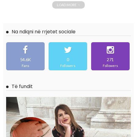
LOAD MORE
Na ndiqni në rrjetet sociale
54.6K
0
271
Fans
Followers
Followers
Të fundit