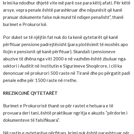
krimi ka ndodhur dhjetë vite më parë ose para këtij afati. Për këtë
arsye, vepra penale është parashkruar dhe nëpunësit që kanë
pranuar dokumente false nuk mund të ndiqen penalisht”, thanë
burimet e Prokurorisë.
Por duket se të njëjtin fat nuk do ta kenë qytetarët që kanë
përfituar pensione padrejtësisht (para plotësimit të moshës apo
llojin e pensionit që kanë përfituar). Skandali i pensioneve
abuzive të dhëna nga viti 2000 e në vazhdim është zbuluar nga
sektori i Auditit në Institutin e Sigurimeve Shoqërore, i cili ka
denoncuar në prokurori 500 raste në Tiranë dhe po përgatit padi
penale edhe për 1500 raste në rrethe.
RREZIKOJNË QYTETARËT
Burimet e Prokurorisë thanë se për rastet e hetuara e të
provuara deri tani, është praktikuar ngritja e akuzës “përdorim i
dokumenteve të falsifikuara”.
Në rastin e qytetarëve përfitues, krimi nuk është parashtruar për