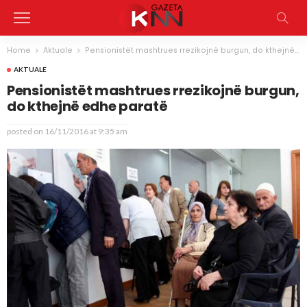
Home
Aktuale
Pensionistët mashtrues rrezikojnë burgun, do kthejnë edhe paratë
AKTUALE
Pensionistët mashtrues rrezikojnë burgun,
do kthejnë edhe paratë
posted on
16/11/2016 at 9:35 am