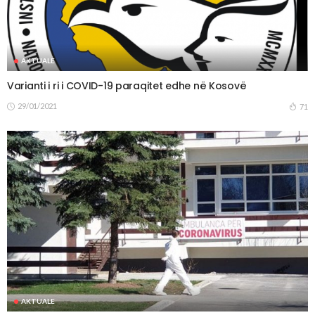
AKTUALE
Varianti i ri i COVID-19 paraqitet edhe në Kosovë
29/01/2021
71
AKTUALE