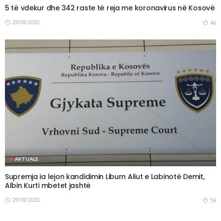
5 të vdekur dhe 342 raste të reja me koronavirus në Kosovë
29/01/2021
46
AKTUALE
Supremja ia lejon kandidimin Liburn Aliut e Labinotë Demit,
Albin Kurti mbetet jashtë
29/01/2021
56