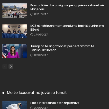
Kriza politike dhe pasiguria, pengojnë investimet në
Maqedoni
08/10/2017
KQZ nënshkruan memorandume bashkëpunimi me
BE-në
19/05/2017
Trump do të angazhohet për deatomizim të
Gadishullit Korean
06/09/2017
Më të lexuarat në javën e fundit
Fakte interesante rreth mjellmave
20/06/2017