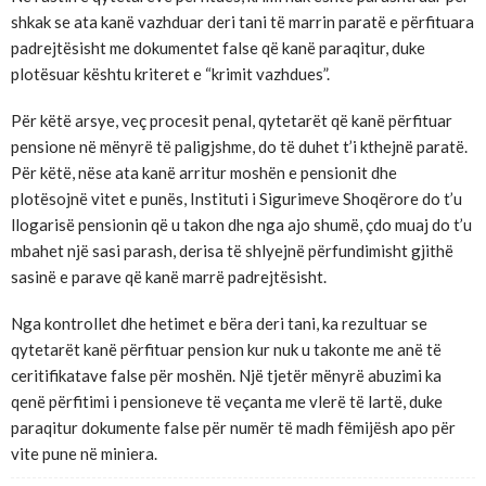
shkak se ata kanë vazhduar deri tani të marrin paratë e përfituara
padrejtësisht me dokumentet false që kanë paraqitur, duke
plotësuar kështu kriteret e “krimit vazhdues”.
Për këtë arsye, veç procesit penal, qytetarët që kanë përfituar
pensione në mënyrë të paligjshme, do të duhet t’i kthejnë paratë.
Për këtë, nëse ata kanë arritur moshën e pensionit dhe
plotësojnë vitet e punës, Instituti i Sigurimeve Shoqërore do t’u
llogarisë pensionin që u takon dhe nga ajo shumë, çdo muaj do t’u
mbahet një sasi parash, derisa të shlyejnë përfundimisht gjithë
sasinë e parave që kanë marrë padrejtësisht.
Nga kontrollet dhe hetimet e bëra deri tani, ka rezultuar se
qytetarët kanë përfituar pension kur nuk u takonte me anë të
ceritifikatave false për moshën. Një tjetër mënyrë abuzimi ka
qenë përfitimi i pensioneve të veçanta me vlerë të lartë, duke
paraqitur dokumente false për numër të madh fëmijësh apo për
vite pune në miniera.