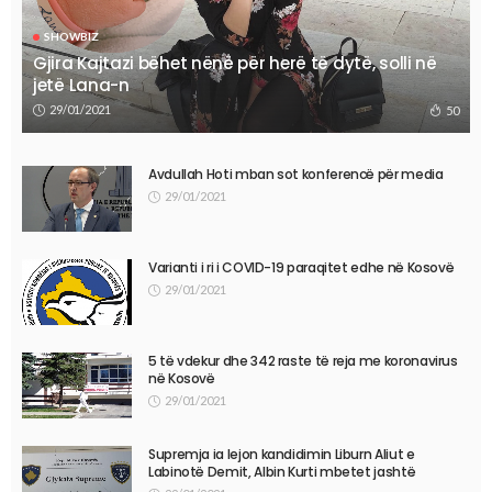
SHOWBIZ
Gjira Kajtazi bëhet nënë për herë të dytë, solli në
jetë Lana-n
29/01/2021
50
Avdullah Hoti mban sot konferencë për media
29/01/2021
Varianti i ri i COVID-19 paraqitet edhe në Kosovë
29/01/2021
5 të vdekur dhe 342 raste të reja me koronavirus
në Kosovë
29/01/2021
Supremja ia lejon kandidimin Liburn Aliut e
Labinotë Demit, Albin Kurti mbetet jashtë