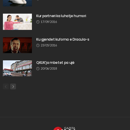
Kur partneri ka luhatje humori
17/09/2016
Ku gjendet kufoma e Dracula-s
23/05/2016
QKUK’ja mbetet pa ujë
20/06/2018