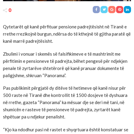
0
Qytetarët që kanë përfituar pensione padrejtësisht në Tiranë e
rrethe rrezikojnë burgun, ndërsa do të kthejnë të gjitha paratë që
kanë marrë padrejtësisht.
Zbulimi i vonuar i skemës së falsifikimeve e të mashtrimit me
përfitimin e pensioneve të padrejta, bëhet pengesë për ndjekjen
penale të zyrtarëve shtetërorë që kanë pranuar dokumente të
paligjshme, shkruan “Panorama”.
Pas publikimit përgjatë dy ditëve të hetimeve që kanë nisur për
500 raste në Tiranë dhe kontrollit të 1500 dosjeve të dyshuara
në rrethe, gazeta “Panorama” ka mësuar dje se deri më tani, në
shumicën e rasteve të pensioneve të padrejta, zyrtarët kanë
shpëtuar pa u ndjekur penalisht.
“Kjo ka ndodhur pasi në rastet e shyqrtuara është konstatuar se