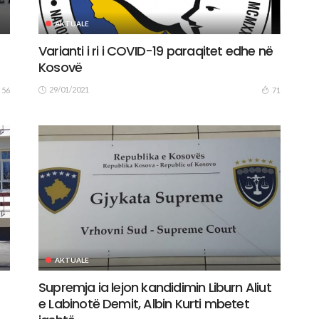
AKTUALE
Varianti i ri i COVID-19 paraqitet edhe në
Kosovë
29/01/2021
56
71
AKTUALE
Supremja ia lejon kandidimin Liburn Aliut
e Labinotë Demit, Albin Kurti mbetet