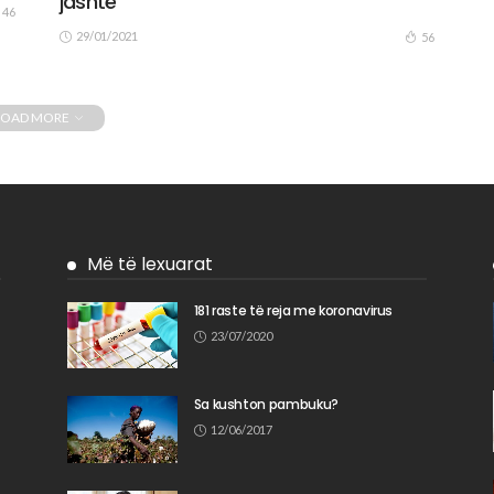
jashtë
46
29/01/2021
56
LOAD MORE
Më të lexuarat
181 raste të reja me koronavirus
23/07/2020
n
Sa kushton pambuku?
12/06/2017