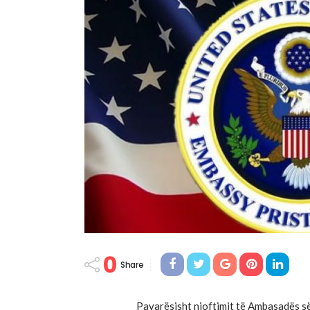
0
Share
Pavarësisht njoftimit të Ambasadës së 