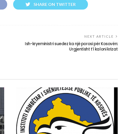
SHARE ON TWITTER
NEXT ARTICLE
Ish-kryeministri suedez ka një porosi për Kosovën:
Urgjentisht t’i kaloni krizat