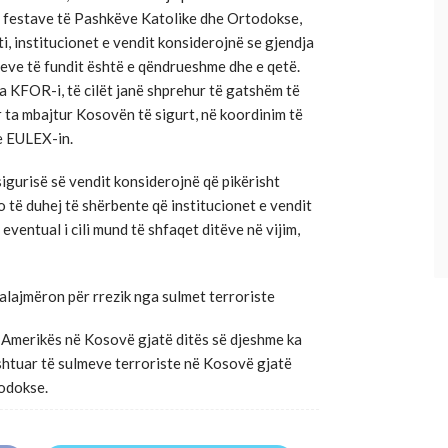
ë festave të Pashkëve Katolike dhe Ortodokse,
iti, institucionet e vendit konsiderojnë se gjendja
meve të fundit është e qëndrueshme dhe e qetë.
a KFOR-i, të cilët janë shprehur të gatshëm të
ta mbajtur Kosovën të sigurt, në koordinim të
e EULEX-in.
sigurisë së vendit konsiderojnë që pikërisht
ë duhej të shërbente që institucionet e vendit
eventual i cili mund të shfaqet ditëve në vijim,
lajmëron për rrezik nga sulmet terroriste
Amerikës në Kosovë gjatë ditës së djeshme ka
 shtuar të sulmeve terroriste në Kosovë gjatë
odokse.