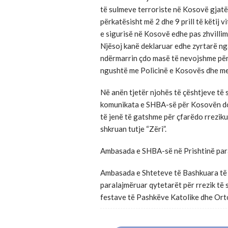
të sulmeve terroriste në Kosovë gjat
përkatësisht më 2 dhe 9 prill të këtij v
e sigurisë në Kosovë edhe pas zhvilli
Njësoj kanë deklaruar edhe zyrtarë ng
ndërmarrin çdo masë të nevojshme për 
ngushtë me Policinë e Kosovës dhe m
Në anën tjetër njohës të çështjeve të 
komunikata e SHBA-së për Kosovën do t
të jenë të gatshme për çfarëdo rreziku 
shkruan tutje “Zëri”.
Ambasada e SHBA-së në Prishtinë para
Ambasada e Shteteve të Bashkuara të 
paralajmëruar qytetarët për rrezik të
festave të Pashkëve Katolike dhe Ort