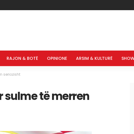
RAJON & BOTË
OPINIONE
ARSIM & KULTURË
SHOW
n seriozisht
r sulme të merren