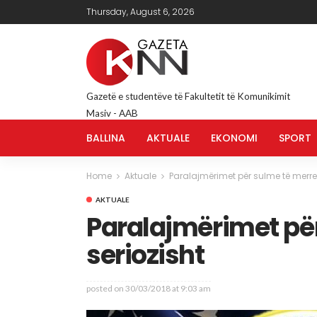
Thursday, August 6, 2026
Gazetë e studentëve të Fakultetit të Komunikimit
Masiv - AAB
BALLINA
AKTUALE
EKONOMI
SPORT
Home
Aktuale
Paralajmërimet për sulme të merre
AKTUALE
Paralajmërimet pë
seriozisht
posted on
30/03/2018 at 9:03 am