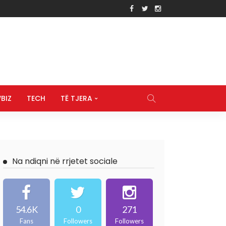
BIZ
TECH
TË TJERA
Na ndiqni në rrjetet sociale
54.6K
0
271
Fans
Followers
Followers