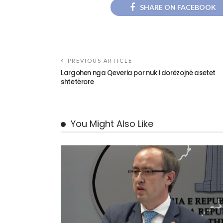
SHARE ON FACEBOOK
PREVIOUS ARTICLE
Largohen nga Qeveria por nuk i dorëzojnë asetet
shtetërore
You Might Also Like