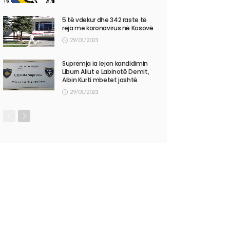
5 të vdekur dhe 342 raste të
reja me koronavirus në Kosovë
29/01/2021
Supremja ia lejon kandidimin
Liburn Aliut e Labinotë Demit,
Albin Kurti mbetet jashtë
29/01/2021