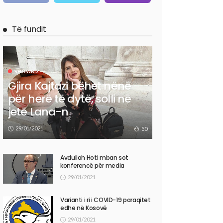
Të fundit
SHOWBIZ
Gjira Kajtazi bëhet nënë
për herë të dytë, solli në
jetë Lana-n
29/01/2021
50
Avdullah Hoti mban sot
konferencë për media
29/01/2021
Varianti i ri i COVID-19 paraqitet
edhe në Kosovë
29/01/2021