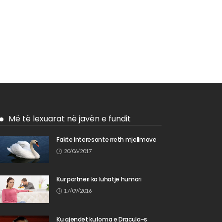
Më të lexuarat në javën e fundit
Fakte interesante rreth mjellmave
20/06/2017
Kur partneri ka luhatje humori
17/09/2016
Ku gjendet kufoma e Dracula-s