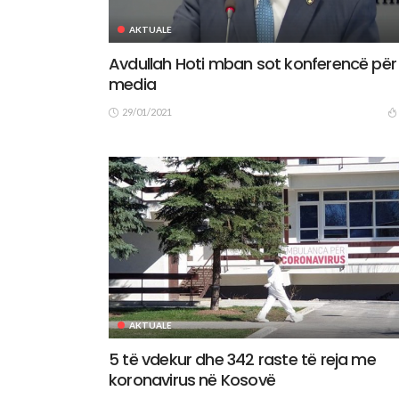
AKTUALE
Avdullah Hoti mban sot konferencë për
media
29/01/2021
AKTUALE
5 të vdekur dhe 342 raste të reja me
koronavirus në Kosovë