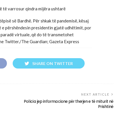
ë të varrosur qindra mijëra ushtarë
tëpisë së Bardhë. Për shkak të pandemisë, kësaj
ë e përshëndesin presidentin gjatë udhëtimit, por
 paradë virtuale, që do të transmetohet
he Twitter./The Guardian; Gazeta Express
SHARE ON TWITTER
NEXT ARTICLE
Policia jep informacione për therjen e të miturit në
Prishtinë