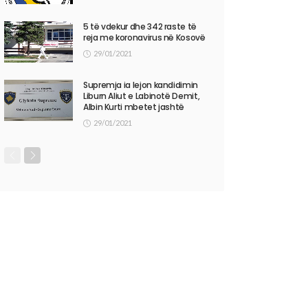
5 të vdekur dhe 342 raste të
reja me koronavirus në Kosovë
29/01/2021
Supremja ia lejon kandidimin
Liburn Aliut e Labinotë Demit,
Albin Kurti mbetet jashtë
29/01/2021