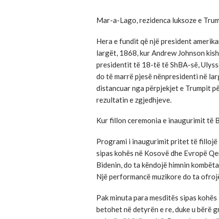
Mar-a-Lago, rezidenca luksoze e Trum
Hera e fundit që një president amerikan
largët, 1868, kur Andrew Johnson kish
presidentit të 18-të të ShBA-së, Ulyss
do të marrë pjesë nënpresidenti në larg
distancuar nga përpjekjet e Trumpit pë
rezultatin e zgjedhjeve.
Kur fillon ceremonia e inaugurimit të 
Programi i inaugurimit pritet të filloj
sipas kohës në Kosovë dhe Evropë Qend
Bidenin, do ta këndojë himnin kombëta
Një performancë muzikore do ta ofroj
Pak minuta para mesditës sipas kohës 
betohet në detyrën e re, duke u bërë g