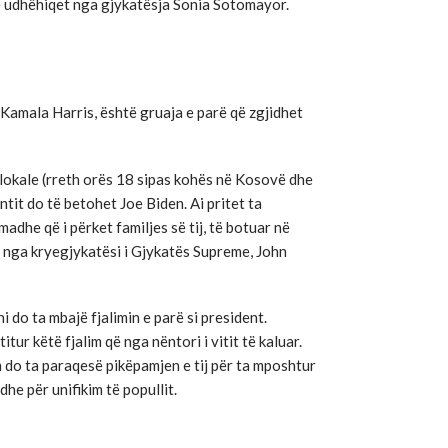
ë udhëhiqet nga gjykatësja Sonia Sotomayor.
Kamala Harris, është gruaja e parë që zgjidhet
 lokale (rreth orës 18 sipas kohës në Kosovë dhe
tit do të betohet Joe Biden. Ai pritet ta
adhe që i përket familjes së tij, të botuar në
 nga kryegjykatësi i Gjykatës Supreme, John
i do ta mbajë fjalimin e parë si president.
tur këtë fjalim që nga nëntori i vitit të kaluar.
im do ta paraqesë pikëpamjen e tij për ta mposhtur
he për unifikim të popullit.