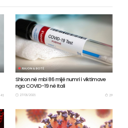
RAJON & BOTË
Shkon në mbi 86 mijë numri i viktimave
nga COVID-19 në Itali
27/01/2021
41
29