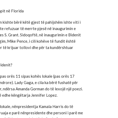
pit në Florida
 kishte bërë këtë gjest të pahijshëm ishte viti i
te refuzuar të merrte pjesë në inaugurimin e
es S. Grant. Sidoqoftë, në inaugurimin e Bidenit
im, Mike Pence, i cili kohëve të fundit është
r të krijuar tollovi dhe për ta kundërshtuar
Bidenit?
ë pas orës 11 sipas kohës lokale (pas orës 17
rore). Lady Gaga, e cila ka bërë fushatë për
r, ndërsa Amanda Gorman do të lexojë një poezi.
ë edhe këngëtarja Jennifer Lopez.
lokale, nënpresidentja Kamala Harris do të
ruaja e parë nënpresidente dhe personi i parë me