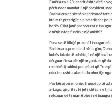
E mërkura e 20 janarit është ditë e ve
përfundon mandati i një presidenti naci
Bashkuara në skenën ndërkombëtare dh
kthim të prestigjit diplomatik dhe poli
botës. Cilat janë procedurat e inaugur
e nënkupton fundin e një ankthi?
Para se të fillojë procesi i inaugurimit
Bashkuara, presidenti në largim, Donal
kohës lokale të udhëtojë në një bazë 
dërguar ftesa për një organizim që do 
rreth këtij tubimi, por pritet që Trum
nderime ushtarake dhe brohoritje nga 
Pas kësaj ceremonie, Trumpi do të udh
a-Lago, që pritet të jetë shtëpia e tij 
refuzuar që të marrë pjesë në inauguri