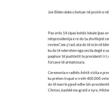
Joe Biden duke u betuar në postin e n
Pas orës 14 sipas kohës lokale (pas or
nënpresidentja e re do ta zhvillojnë c
review”, me ç’rast ata do të ecin në kë
ku do të nderohen nga secila degë e us
paqësor të pushtetit te presidenti i r
forcave të armatosura.
Ceremonia e radhës është vizita e pres
ku prehen trupat e rreth 400.000 vete
do të marrin pjesë edhe ish-president
Clinton, bashkë me gratë e tyre, Miche