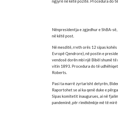
ngjyrë në këtë pozitë. Procedura do t
Nënpresidentja e zgjedhur e ShBA-së, 
në këtë post.
Në mesditë, rreth orës 12 sipas kohës
Evropë Qendrore), në postin e presiden
vendosë dorën mbi një Bibël shumë të m
vitin 1893. Procedura do të udhëhiqet
Roberts.
Pasi ta marrë zyrtarisht detyrën, Biden
Raportohet se ai ka qenë duke e përgati
Sipas komitetit inaugurues, ai në fjal
pandeminë, për rimëkëmbje më të mirë d