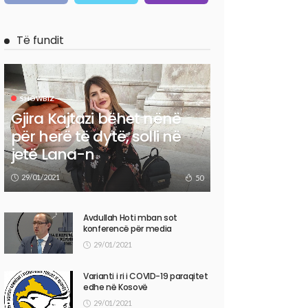
Të fundit
SHOWBIZ
Gjira Kajtazi bëhet nënë
për herë të dytë, solli në
jetë Lana-n
29/01/2021
50
Avdullah Hoti mban sot
konferencë për media
29/01/2021
Varianti i ri i COVID-19 paraqitet
edhe në Kosovë
29/01/2021