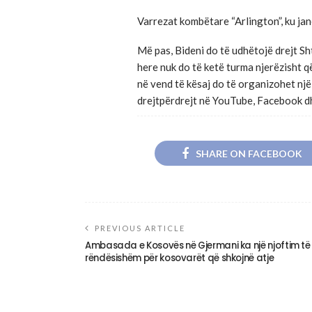
Varrezat kombëtare “Arlington”, ku jan
Më pas, Bideni do të udhëtojë drejt Sh
here nuk do të ketë turma njerëzisht q
në vend të kësaj do të organizohet një
drejtpërdrejt në YouTube, Facebook d
SHARE ON FACEBOOK
PREVIOUS ARTICLE
Ambasada e Kosovës në Gjermani ka një njoftim të
rëndësishëm për kosovarët që shkojnë atje