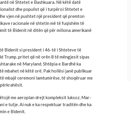
çantë në Shtetet e Bashkuara. Në këtë datë
onalist dhe populist që i turpëroi Shtetet e
e vjen në pushtet një president që premton
tikave racionale në shtetin më të fuqishëm të
imit të Bidenit në ditën që për miliona amerikanë
 të Bidenit si president i 46-të i Shteteve të
d Trump, pritet që në orën 8 të mëngjesit sipas
ushtarake në Maryland. Shtëpia e Bardhë ka
të mbahet në këtë orë. Pak hollësi janë publikuar
pi të mbajë ceremoni lamtumirëse, të shoqëruar me
përkrahësit.
ëtojë me aeroplan drejt kompleksit luksoz, Mar-
tani e tutje. Ai nuk e ka respektuar traditën dhe ka
min e Bidenit.