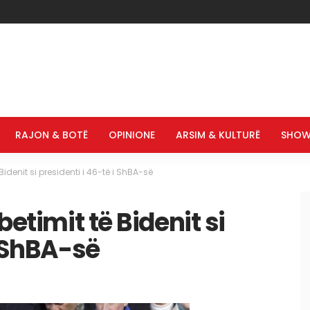
RAJON & BOTË
OPINIONE
ARSIM & KULTURË
SHOW
Bidenit si presidenti i 46-të i ShBA-së
betimit të Bidenit si
i ShBA-së