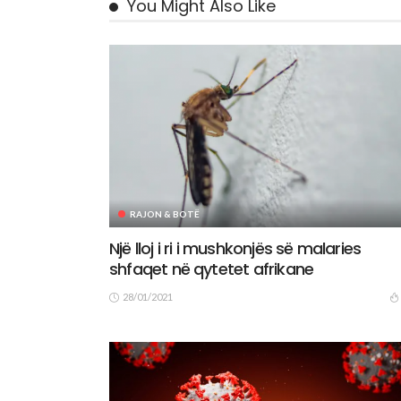
You Might Also Like
RAJON & BOTË
Një lloj i ri i mushkonjës së malaries
shfaqet në qytetet afrikane
28/01/2021