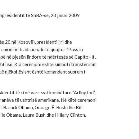
ënpresidentit të ShBA-së, 20 janar 2009
ës 20 në Kosovë), presidenti i ri dhe
eremoninë tradicionale të quajtur “Pass in
mbë në pjesën lindore të ndërtesës së Capitol-it,
htrisë. Kjo ceremoni është simbol i transferimit
i, që njëkohësisht është komandant suprem i
identit të ri në varrezat kombëtare “Arlington”,
ranëve të ushtrisë amerikane. Në këtë ceremoni
ët Barack Obama, George Ë. Bush dhe Bill
lle Obama, Laura Bush dhe Hillary Clinton.