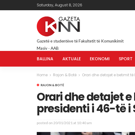
Saturday, August 8, 2026
Gazetë e studentëve të Fakultetit të Komunikimit
Masiv - AAB
BALLINA
AKTUALE
EKONOMI
SPORT
Home
Rajon & Botë
Orari dhe detajet e betimit të 
RAJON & BOTË
Orari dhe detajet e 
presidenti i 46-të 
posted on
20/01/2021 at 10:40 am