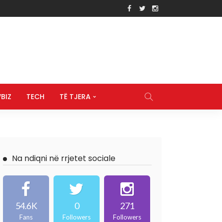
BIZ
TECH
TË TJERA
Na ndiqni në rrjetet sociale
54.6K
0
271
Fans
Followers
Followers