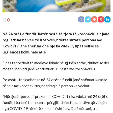
0
Në 24 orët e fundit, katër raste të tjera të koronavirusit janë
regjistruar në veri të Kosovës, ndërsa shtatë persona me
Covid-19 janë shëruar dhe një ka vdekur, sipas selisë së
urgjencës komunale atje
Sipas raportimit të mediave lokale në gjuhën serbe, thuhet se deri
më tani në Veri janë konfirmuar 31 raste me koronavirus.
Po ashtu, theksohet se në 24 or
ë
t e fundit janë sh
ë
nuar 4 raste
të reja me koronavirus, ndërkaq një person ka vdekur.
“Një tjetër person i prekur me COVID-19 ka vdekur në 24 orët e
fundit. Deri më tani numri i përgjithshëm i pacientëve që vdiqën
nga COVID-19 në këtë komunë është dy. Deri më tani, tre