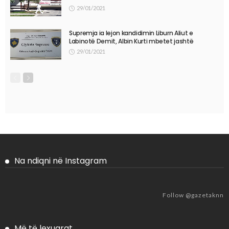
29/01/2021
Supremja ia lejon kandidimin Liburn Aliut e
Labinotë Demit, Albin Kurti mbetet jashtë
29/01/2021
Na ndiqni në Instagram
Follow @gazetaknn
Më të lexuarat