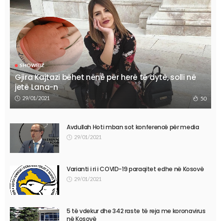
SHOWBIZ
Gjira Kajtazi bëhet nënë për herë të dytë, solli në
jetë Lana-n
29/01/2021
50
Avdullah Hoti mban sot konferencë për media
29/01/2021
Varianti i ri i COVID-19 paraqitet edhe në Kosovë
29/01/2021
5 të vdekur dhe 342 raste të reja me koronavirus
në Kosovë