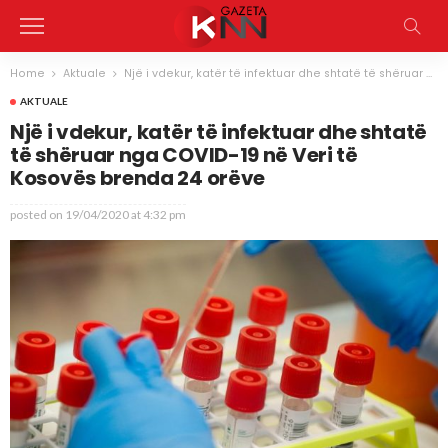
Home
Aktuale
Një i vdekur, katër të infektuar dhe shtatë të shëruar nga COVID-19 në Veri të Kosovës brenda 24 orëve
AKTUALE
Një i vdekur, katër të infektuar dhe shtatë
të shëruar nga COVID-19 në Veri të
Kosovës brenda 24 orëve
posted on
19/04/2020 at 4:32 pm