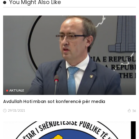
You Might Also Like
AKTUALE
Avdullah Hoti mban sot konferencë për media
29/01/2021
56