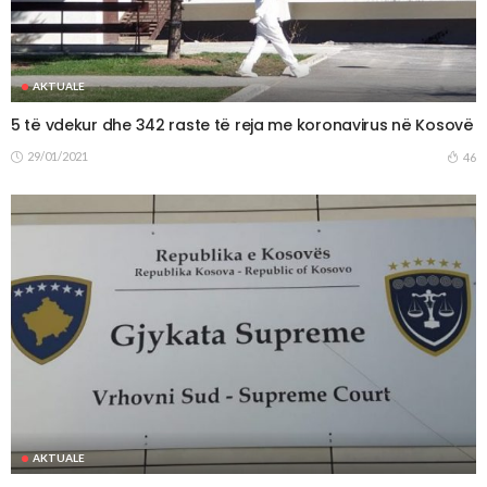
AKTUALE
5 të vdekur dhe 342 raste të reja me koronavirus në Kosovë
29/01/2021
46
AKTUALE