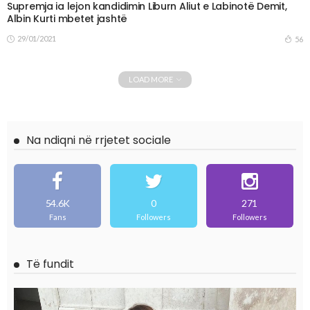
Supremja ia lejon kandidimin Liburn Aliut e Labinotë Demit,
Albin Kurti mbetet jashtë
29/01/2021
56
LOAD MORE
Na ndiqni në rrjetet sociale
54.6K
0
271
Fans
Followers
Followers
Të fundit