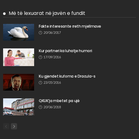
Më të lexuarat në javën e fundit
Fakte interesante rreth mjellmave
20/06/2017
Kur partneri ka luhatje humori
17/09/2016
Ku gjendet kufoma e Dracula-s
23/05/2016
QKUK’ja mbetet pa ujë
20/06/2018