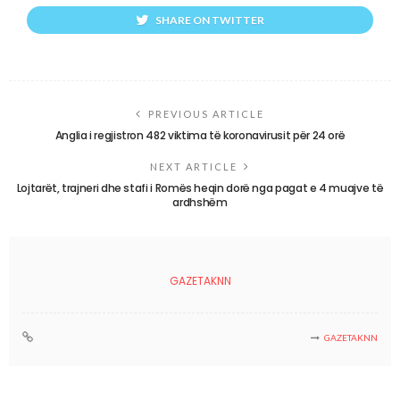
SHARE ON TWITTER
PREVIOUS ARTICLE
Anglia i regjistron 482 viktima të koronavirusit për 24 orë
NEXT ARTICLE
Lojtarët, trajneri dhe stafi i Romës heqin dorë nga pagat e 4 muajve të
ardhshëm
GAZETAKNN
GAZETAKNN