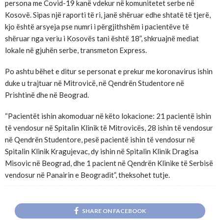
persona me Covid-19 kanë vdekur në komunitetet serbe në
Kosovë. Sipas një raporti të ri, janë shëruar edhe shtatë të tjerë,
kjo është arsyeja pse numri i përgjithshëm i pacientëve të
shëruar nga veriu i Kosovës tani është 18”, shkruajnë mediat
lokale në gjuhën serbe, transmeton Express.
Po ashtu bëhet e ditur se personat e prekur me koronavirus ishin
duke u trajtuar në Mitrovicë, në Qendrën Studentore në
Prishtinë dhe në Beograd.
“Pacientët ishin akomoduar në këto lokacione: 21 pacientë ishin
të vendosur në Spitalin Klinik të Mitrovicës, 28 ishin të vendosur
në Qendrën Studentore, pesë pacientë ishin të vendosur në
Spitalin Klinik Kragujevac, dy ishin në Spitalin Klinik Dragisa
Misovic në Beograd, dhe 1 pacient në Qendrën Klinike të Serbisë
vendosur në Panairin e Beogradit”, theksohet tutje.
SHARE ON FACEBOOK