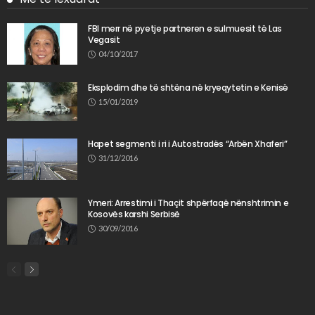
FBI merr në pyetje partneren e sulmuesit të Las
Vegasit
04/10/2017
Eksplodim dhe të shtëna në kryeqytetin e Kenisë
15/01/2019
Hapet segmenti i ri i Autostradës “Arbën Xhaferi”
31/12/2016
Ymeri: Arrestimi i Thaçit shpërfaqë nënshtrimin e
Kosovës karshi Serbisë
30/09/2016