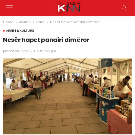
Home
Arsim & Kulturë
Nesër hapet panairi dimëror
ARSIM & KULTURË
Nesër hapet panairi dimëror
posted on
15/12/2016 at 2:49 pm