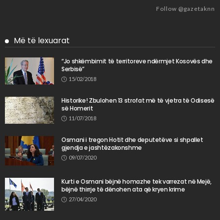
Follow @gazetaknn
Më të lexuarat
“Jo shkëmbimit të territoreve ndërmjet Kosovës dhe
Serbisë”
15/02/2018
Historike! Zbulohen 13 strofat më të vjetra të Odisesë
së Homerit
11/07/2018
Osmani i tregon Hotit dhe deputetëve si shpallet
gjendja e jashtëzakonshme
09/07/2020
Kurti e Osmani bëjnë homazhe tek varrezat në Mejë,
bëjnë thirrje të dënohen ata që kryen krime
27/04/2020