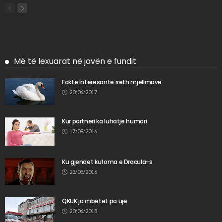
Më të lexuarat në javën e fundit
Fakte interesante rreth mjellmave
20/06/2017
Kur partneri ka luhatje humori
17/09/2016
Ku gjendet kufoma e Dracula-s
23/05/2016
QKUK’ja mbetet pa ujë
20/06/2018