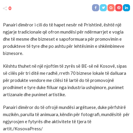
0
Panairi dimëror i cili do të hapet nesër në Prishtinë, është një
ngjarje tradicionale që ofron mundësi për ndërmarrjet e vogla
dhe të mesme dhe bizneset e sapoformuara për promovimin e
produkteve të tyre dhe po ashtu për lehtësimin e shkëmbimeve
biznesore.
Kështu thuhet në një njoftim të zyrës së BE-së në Kosovë, sipas
së cilës për tri ditë me radhë, rreth 70 biznese lokale të dalluara
për produkte vendore me cilësi të lartë do të promovojnë
prodhimet e tyre duke filluar nga industria ushqimore, punimet
artizanale dhe punimet artistike.
Panairi dimëror do të ofrojë mundësi argëtuese, duke përfshirë
muzikën, parulla të animuara, këndin për fotografi, mundësitë për
ngjyrosjen e fytyrës dhe aktivitete të tjera të
artit./KosovaPress/