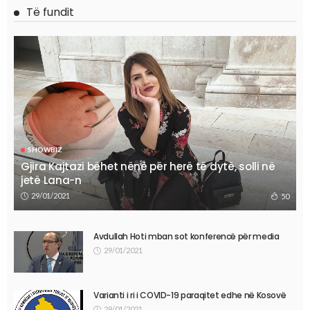
Të fundit
SHOWBIZ
Gjira Kajtazi bëhet nënë për herë të dytë, solli në
jetë Lana-n
29/01/2021
50
Avdullah Hoti mban sot konferencë për media
29/01/2021
Varianti i ri i COVID-19 paraqitet edhe në Kosovë
29/01/2021