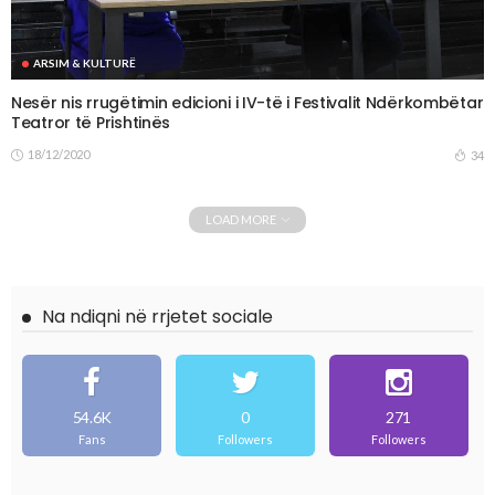
ARSIM & KULTURË
Nesër nis rrugëtimin edicioni i IV-të i Festivalit Ndërkombëtar
Teatror të Prishtinës
18/12/2020
34
LOAD MORE
Na ndiqni në rrjetet sociale
54.6K
0
271
Fans
Followers
Followers