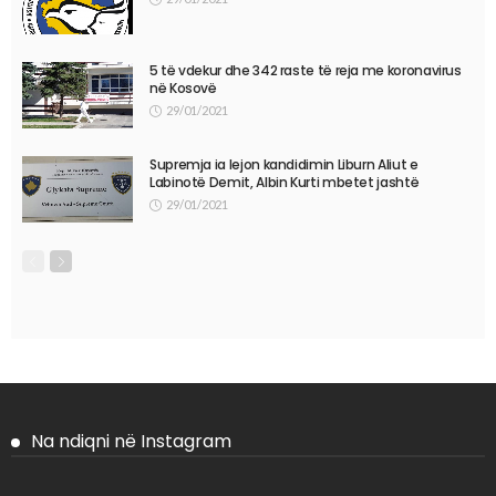
5 të vdekur dhe 342 raste të reja me koronavirus
në Kosovë
29/01/2021
Supremja ia lejon kandidimin Liburn Aliut e
Labinotë Demit, Albin Kurti mbetet jashtë
29/01/2021
Na ndiqni në Instagram