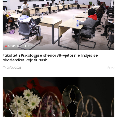
ARSIM & KULTURË
Fakulteti i Psikologjisë shënoi 88-vjetorin e lindjes së
akademikut Pajazit Nushi
08/01/2021
29