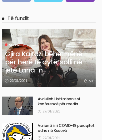
Të fundit
SHOWBIZ
Gjira Kajtazi bëhet nënë
për herë të dytë, solli në
jetë Lana-n
29/01/2021
50
Avdullah Hoti mban sot
konferencë për media
29/01/2021
Varianti i ri i COVID-19 paraqitet
edhe në Kosovë
29/01/2021