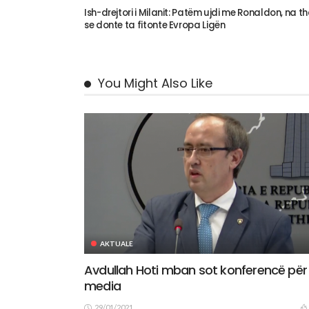
Ish-drejtori i Milanit: Patëm ujdi me Ronaldon, na t
se donte ta fitonte Evropa Ligën
You Might Also Like
AKTUALE
Avdullah Hoti mban sot konferencë për
media
29/01/2021