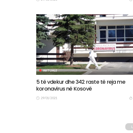
AKTUALE
5 të vdekur dhe 342 raste të reja me
koronavirus në Kosovë
29/01/2021