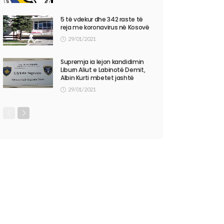
5 të vdekur dhe 342 raste të
reja me koronavirus në Kosovë
29/01/2021
Supremja ia lejon kandidimin
Liburn Aliut e Labinotë Demit,
Albin Kurti mbetet jashtë
29/01/2021