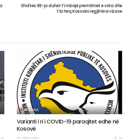
ha
Sholtes: BE-ja duhet t’i mbajë premtimet e veta dhe
t’ia heq Kosovës regjimin e vizave
AKTUALE
Varianti i ri i COVID-19 paraqitet edhe në
Kosovë
29/01/2021
56
71