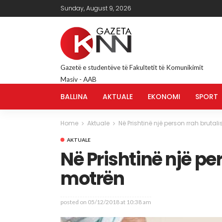
Sunday, August 9, 2026
Gazetë e studentëve të Fakultetit të Komunikimit
Masiv - AAB
BALLINA
AKTUALE
EKONOMI
SPORT
Home
Aktuale
Në Prishtinë një person rrah brutal
AKTUALE
Në Prishtinë një pe
motrën
posted on
05/12/2018 at 10:38 am