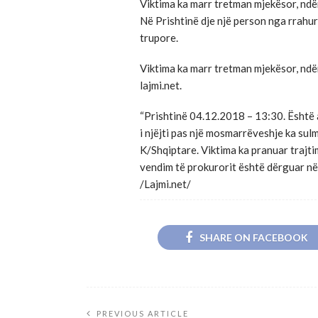
Viktima ka marr tretman mjekësor, ndër
Në Prishtinë dje një person nga rrahur
trupore.
Viktima ka marr tretman mjekësor, ndë
lajmi.net.
“Prishtinë 04.12.2018 – 13:30. Është a
i njëjti pas një mosmarrëveshje ka sulm
K/Shqiptare. Viktima ka pranuar trajti
vendim të prokurorit është dërguar në m
/Lajmi.net/
SHARE ON FACEBOOK
PREVIOUS ARTICLE