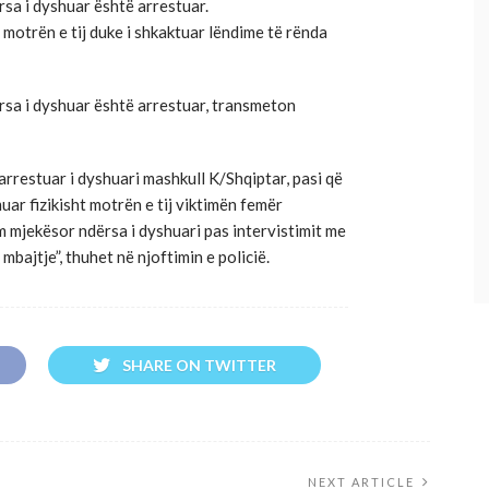
sa i dyshuar është arrestuar.
 motrën e tij duke i shkaktuar lëndime të rënda
rsa i dyshuar është arrestuar, transmeton
rrestuar i dyshuari mashkull K/Shqiptar, pasi që
uar fizikisht motrën e tij viktimën femër
m mjekësor ndërsa i dyshuari pas intervistimit me
bajtje”, thuhet në njoftimin e policië.
SHARE ON TWITTER
NEXT ARTICLE