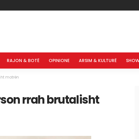
RAJON & BOTË
OPINIONE
ARSIM & KULTURË
SHOW
isht motrën
rson rrah brutalisht