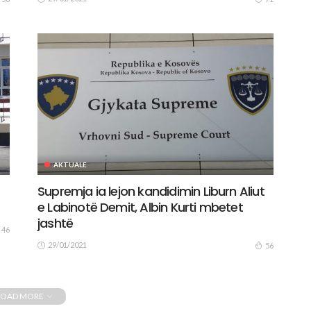
AKTUALE
Supremja ia lejon kandidimin Liburn Aliut
e Labinotë Demit, Albin Kurti mbetet
jashtë
46
29/01/2021
56
LOAD MORE