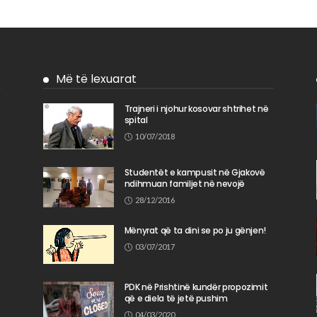
Më të lexuarat
Trajneri i njohur kosovar shtrihet në
spital
n
10/07/2018
Studentët e kampusit në Gjakovë
ndihmuan familjet në nevojë
28/12/2016
Mënyrat që ta dini se po ju gënjen!
03/07/2017
PDK në Prishtinë kundër propozimit
që e diela të jetë pushim
04/03/2020