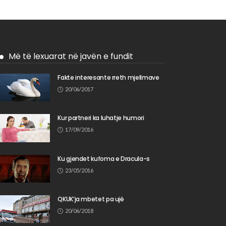
Më të lexuarat në javën e fundit
Fakte interesante rreth mjellmave
20/06/2017
Kur partneri ka luhatje humori
17/09/2016
Ku gjendet kufoma e Dracula-s
23/05/2016
QKUK’ja mbetet pa ujë
20/06/2018