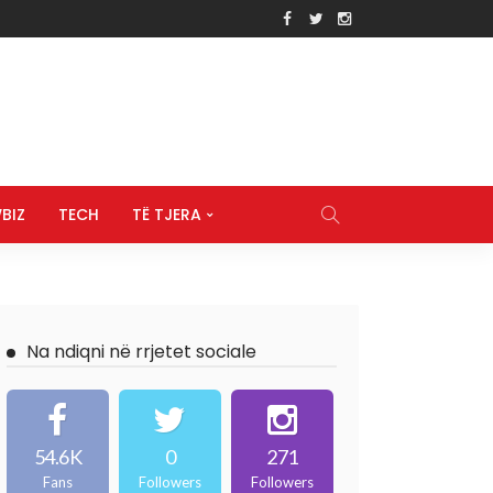
BIZ
TECH
TË TJERA
Na ndiqni në rrjetet sociale
54.6K
0
271
Fans
Followers
Followers