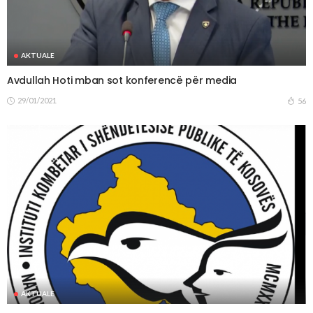
AKTUALE
Avdullah Hoti mban sot konferencë për media
29/01/2021
56
AKTUALE