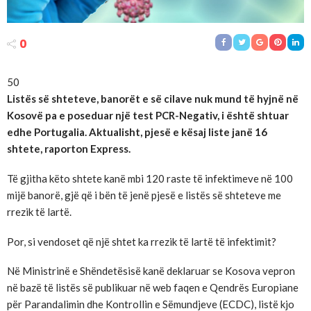
0
50
Listës së shteteve, banorët e së cilave nuk mund të hyjnë në
Kosovë pa e poseduar një test PCR-Negativ, i është shtuar
edhe Portugalia. Aktualisht, pjesë e kësaj liste janë 16
shtete, raporton Express.
Të gjitha këto shtete kanë mbi 120 raste të infektimeve në 100
mijë banorë, gjë që i bën të jenë pjesë e listës së shteteve me
rrezik të lartë.
Por, si vendoset që një shtet ka rrezik të lartë të infektimit?
Në Ministrinë e Shëndetësisë kanë deklaruar se Kosova vepron
në bazë të listës së publikuar në web faqen e Qendrës Europiane
për Parandalimin dhe Kontrollin e Sëmundjeve (ECDC), listë kjo