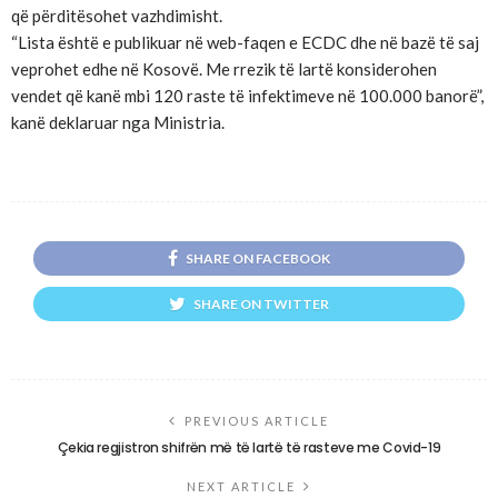
që përditësohet vazhdimisht.
“Lista është e publikuar në web-faqen e ECDC dhe në bazë të saj
veprohet edhe në Kosovë. Me rrezik të lartë konsiderohen
vendet që kanë mbi 120 raste të infektimeve në 100.000 banorë”,
kanë deklaruar nga Ministria.
SHARE ON FACEBOOK
SHARE ON TWITTER
PREVIOUS ARTICLE
Çekia regjistron shifrën më të lartë të rasteve me Covid-19
NEXT ARTICLE