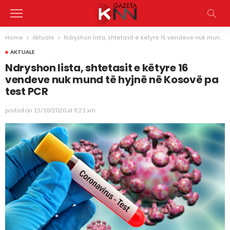
Home
Aktuale
Ndryshon lista, shtetasit e këtyre 16 vendeve nuk mund të hyjnë në Kosovë pa test PCR
AKTUALE
Ndryshon lista, shtetasit e këtyre 16
vendeve nuk mund të hyjnë në Kosovë pa
test PCR
posted on
15/10/2020 at 9:21 am