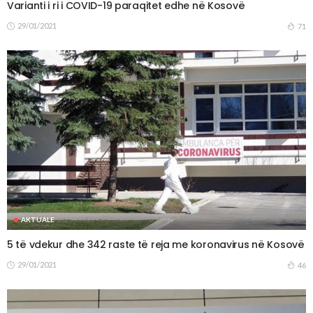
Varianti i ri i COVID-19 paraqitet edhe në Kosovë
29/01/2021
71
AKTUALE
5 të vdekur dhe 342 raste të reja me koronavirus në Kosovë
29/01/2021
46