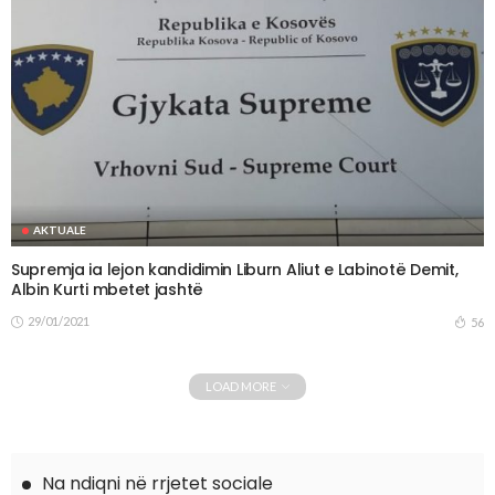
AKTUALE
Supremja ia lejon kandidimin Liburn Aliut e Labinotë Demit,
Albin Kurti mbetet jashtë
29/01/2021
56
LOAD MORE
Na ndiqni në rrjetet sociale