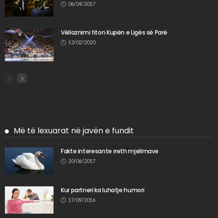
06/04/2017
Vëllaznimi fiton Kupën e Ligës së Parë
13/02/2020
Më të lexuarat në javën e fundit
Fakte interesante rreth mjellmave
20/06/2017
Kur partneri ka luhatje humori
17/09/2016