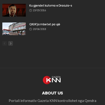
Ku gjendet kufoma e Dracula-s
23/05/2016
QKUK’ja mbetet pa ujë
20/06/2018
ABOUT US
Portali informativ Gazeta KNN kontrollohet nga Qendra