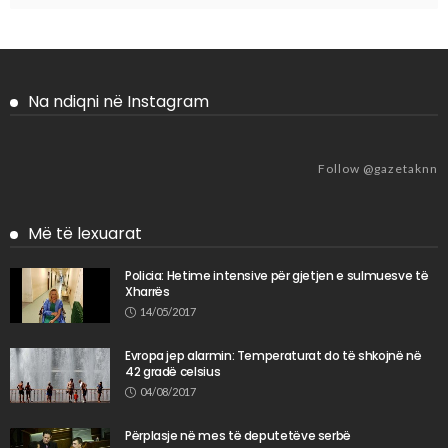
Na ndiqni në Instagram
Follow @gazetaknn
Më të lexuarat
Policia: Hetime intensive për gjetjen e sulmuesve të
Xharrës
14/05/2017
Evropa jep alarmin: Temperaturat do të shkojnë në
42 gradë celsius
04/08/2017
Përplasje në mes të deputetëve serbë