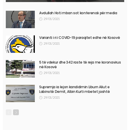
Avdullah Hoti mban sot konferencë për media
29/01/2021
Varianti i ri i COVID-19 paraqitet edhe në Kosovë
29/01/2021
5 të vdekur dhe 342 raste të reja me koronavirus
në Kosovë
29/01/2021
Supremja ia lejon kandidimin Liburn Aliut e
Labinotë Demit, Albin Kurti mbetet jashtë
29/01/2021