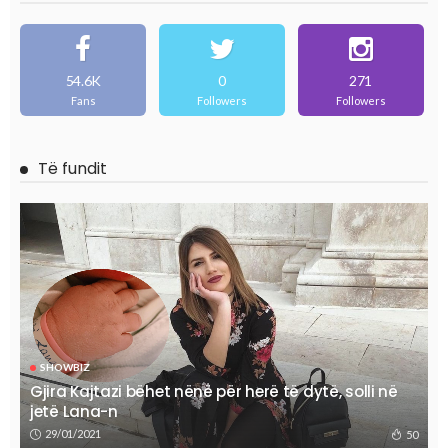
54.6K
0
271
Fans
Followers
Followers
Të fundit
SHOWBIZ
Gjira Kajtazi bëhet nënë për herë të dytë, solli në
jetë Lana-n
29/01/2021
50