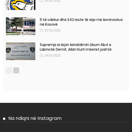
29/01/2021
5 të vdekur dhe 342 raste të reja me koronavirus
në Kosovë
29/01/2021
Supremja ia lejon kandidimin Liburn Aliut e
Labinotë Demit, Albin Kurti mbetet jashtë
29/01/2021
Na ndiqni në Instagram