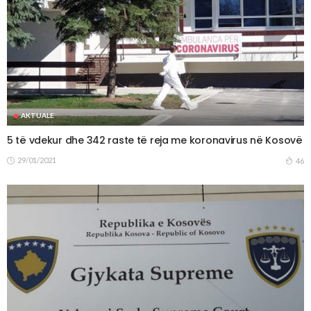
AKTUALE
5 të vdekur dhe 342 raste të reja me koronavirus në Kosovë
29/01/2021
46