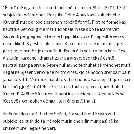
“Është një ngatërrim i çuditshëm në formulim. Sido që të jetë një
subjekt ku orientohet. Por pika 1 dhe 4 nuk kanë subjekt dhe
Kuvendi nuk e di pse abstenon në këtë formë. Flet në formë kaq
neutrale për obligime institucionale. Nëse s’do të marrë vet
Kuvendi përgjegjësi, atëherë ti jap dikuj, ose t’i jap edhe vetës
edhe dikujt. Ky është abstenim. Kjo është formë neutrale, që si
përgjigjet asnjë fije diskutimit disa orësh që ka ndodh këtu. Ose
diskutimi ka qenë i dramatizuar pa arsye, ose teksti është
neutralizuar pa arsye. Sepse nuk mund të thuhet të rrënohet muri
ilegal në pjesën veriore të Mitrovicës, kjo të ndodh brenda muajit
janar të vitit. Muri nuk mund të vet rrënohet. Ka subjekt që e merr
këtë përgjegjësi. Atëherë nëse nuk thuhet qeveria, nuk thuhet
Kuvendi. Atëherë iu lutem thuani institucionet e Republikës së
Kosovës, obligohen që muri të rrënohet”, tha ai.
Ndërkaq deputeti Rexhep Selimi, tha se duhet të caktohet
subjekti se kush do ta rrënojë murin dhe cilin mur, pasi që ka
shumë mure ilegale në veri.