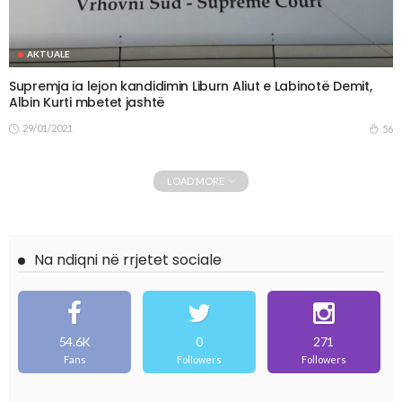
AKTUALE
Supremja ia lejon kandidimin Liburn Aliut e Labinotë Demit,
Albin Kurti mbetet jashtë
29/01/2021
56
LOAD MORE
Na ndiqni në rrjetet sociale
54.6K
0
271
Fans
Followers
Followers