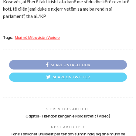
Kosovës, atëherë faktikisht ata kanë me sfidu dhe këtë rezolutë
koti, të cilën jemi duke e nxjerr vetëm sa me ba rendin si
parlament”, tha ai./KP
Tags:
Muri në Mitrovicën Veriore
SHARE ON FACEBOOK
SHARE ON TWITTER
PREVIOUS ARTICLE
Capital-T këndon këngën e Nora Istrefit (Video)
NEXT ARTICLE
Tahiri i ankohet Brukselit për tentim sulmin ndaj saj dhe murin në