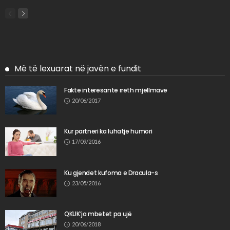
Më të lexuarat në javën e fundit
Fakte interesante rreth mjellmave
20/06/2017
Kur partneri ka luhatje humori
17/09/2016
Ku gjendet kufoma e Dracula-s
23/05/2016
QKUK’ja mbetet pa ujë
20/06/2018