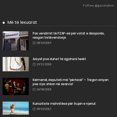
Follow @gazetaknn
Më të lexuarat
Pas vendimit të PZAP-së për votat e diasporës,
reagon Vetëvendosje
28/10/2019
Arsyet pse duhet të zgjoheni herët
19/11/2018
Kelmendi, deputeti më “përtacë” – Tregon arsyen
pse s’po shkon në seanca!
26/04/2018
Kuriozitete mahnitëse për trupin e njeriut
09/10/2017