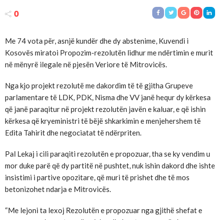
0
Me 74 vota për, asnjë kundër dhe dy abstenime, Kuvendi i
Kosovës miratoi Propozim-rezolutën lidhur me ndërtimin e murit
në mënyrë ilegale në pjesën Veriore të Mitrovicës.
Nga kjo projekt rezolutë me dakordim të të gjitha Grupeve
parlamentare të LDK, PDK, Nisma dhe VV janë hequr dy kërkesa
që janë paraqitur në projekt rezolutën javën e kaluar, e që ishin
kërkesa që kryeministri të bëjë shkarkimin e menjehershem të
Edita Tahirit dhe negociatat të ndërpriten.
Pal Lekaj i cili paraqiti rezolutën e propozuar, tha se ky vendim u
mor duke parë që dy partitë në pushtet, nuk ishin dakord dhe ishte
insistimi i partive opozitare, që muri të prishet dhe të mos
betonizohet ndarja e Mitrovicës.
“Me lejoni ta lexoj Rezolutën e propozuar nga gjithë shefat e