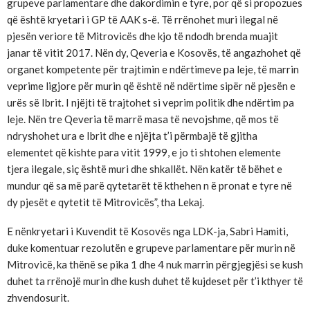
grupeve parlamentare dhe dakordimin e tyre, por që si propozues
që është kryetari i GP të AAK s-ë. Të rrënohet muri ilegal në
pjesën veriore të Mitrovicës dhe kjo të ndodh brenda muajit
janar të vitit 2017. Nën dy, Qeveria e Kosovës, të angazhohet që
organet kompetente për trajtimin e ndërtimeve pa leje, të marrin
veprime ligjore për murin që është në ndërtime sipër në pjesën e
urës së Ibrit. I njëjti të trajtohet si veprim politik dhe ndërtim pa
leje. Nën tre Qeveria të marrë masa të nevojshme, që mos të
ndryshohet ura e Ibrit dhe e njëjta t’i përmbajë të gjitha
elementet që kishte para vitit 1999, e jo ti shtohen elemente
tjera ilegale, siç është muri dhe shkallët. Nën katër të bëhet e
mundur që sa më parë qytetarët të kthehen n ë pronat e tyre në
dy pjesët e qytetit të Mitrovicës”, tha Lekaj.
E nënkryetari i Kuvendit të Kosovës nga LDK-ja, Sabri Hamiti,
duke komentuar rezolutën e grupeve parlamentare për murin në
Mitrovicë, ka thënë se pika 1 dhe 4 nuk marrin përgjegjësi se kush
duhet ta rrënojë murin dhe kush duhet të kujdeset për t’i kthyer të
zhvendosurit.