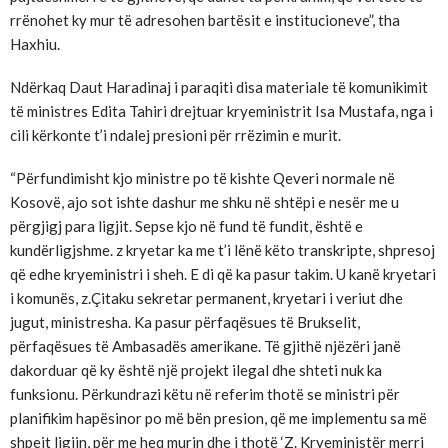
rrënohet ky mur të adresohen bartësit e institucioneve”, tha
Haxhiu.
Ndërkaq Daut Haradinaj i paraqiti disa materiale të komunikimit
të ministres Edita Tahiri drejtuar kryeministrit Isa Mustafa, nga i
cili kërkonte t’i ndalej presioni për rrëzimin e murit.
“Përfundimisht kjo ministre po të kishte Qeveri normale në
Kosovë, ajo sot ishte dashur me shku në shtëpi e nesër me u
përgjigj para ligjit. Sepse kjo në fund të fundit, është e
kundërligjshme. z kryetar ka me t’i lënë këto transkripte, shpresoj
që edhe kryeministri i sheh. E di që ka pasur takim. U kanë kryetari
i komunës, z.Çitaku sekretar permanent, kryetari i veriut dhe
jugut, ministresha. Ka pasur përfaqësues të Brukselit,
përfaqësues të Ambasadës amerikane. Të gjithë njëzëri janë
dakorduar që ky është një projekt ilegal dhe shteti nuk ka
funksionu. Përkundrazi këtu në referim thotë se ministri për
planifikim hapësinor po më bën presion, që me implementu sa më
shpejt ligjin, për me heq murin dhe i thotë ‘Z. Kryeministër merri