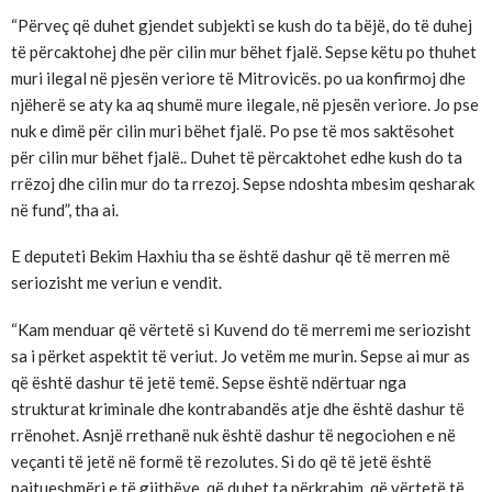
“Përveç që duhet gjendet subjekti se kush do ta bëjë, do të duhej
të përcaktohej dhe për cilin mur bëhet fjalë. Sepse këtu po thuhet
muri ilegal në pjesën veriore të Mitrovicës. po ua konfirmoj dhe
njëherë se aty ka aq shumë mure ilegale, në pjesën veriore. Jo pse
nuk e dimë për cilin muri bëhet fjalë. Po pse të mos saktësohet
për cilin mur bëhet fjalë.. Duhet të përcaktohet edhe kush do ta
rrëzoj dhe cilin mur do ta rrezoj. Sepse ndoshta mbesim qesharak
në fund”, tha ai.
E deputeti Bekim Haxhiu tha se është dashur që të merren më
seriozisht me veriun e vendit.
“Kam menduar që vërtetë si Kuvend do të merremi me seriozisht
sa i përket aspektit të veriut. Jo vetëm me murin. Sepse ai mur as
që është dashur të jetë temë. Sepse është ndërtuar nga
strukturat kriminale dhe kontrabandës atje dhe është dashur të
rrënohet. Asnjë rrethanë nuk është dashur të negociohen e në
veçanti të jetë në formë të rezolutes. Si do që të jetë është
pajtueshmëri e të gjithëve, që duhet ta përkrahim, që vërtetë të