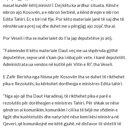
masat kundër këtij ministri’. Dej këtu ka ardhur situata. Kënd e
mbron ajo Kosovën, a e mbron Serbinë, a kënd dreqin e mb ron
Edita Tahiri. Ec e biri në fije. Por këto materiale janë të saj dhe të
nënshkruara prej saj dhe duhet me u përgjigj ajo zoja”, tha ai.
Por Veseli i tha se materialet do t’ia jap deputetëve jo atij.
“Faleminderit këto materiale Daut veç me ua shpërnda gjithë
deputetëve, sepse unë s’kam çka i mbaj për vete. I kanë deputetët.
Administrata ua vendos në kutitë për Vitin e Ri”, tha Veseli.
E Zafir Berisha nga Nisma për Kosovën tha se duhet të rikthehet
pika e Rezolutës, ku kërkohet dorëheqja e ministres Edita tahiri.
“Nga ajo që tha Daut Haradinaj, të rikthehet pika e parë e
rezolutës për dorëheqjen e ministres Tahiri. Për shkak se nëse
qëndron ai komunikim, komunikim i cili ka të bëjë me sfidimin e
ligjit dhe kushtetutës dhe natyrisht nëse kemi kësi ministra në
Qeveri, që komunikojnë me këtë gjuhë, në disfavor të shtetit të