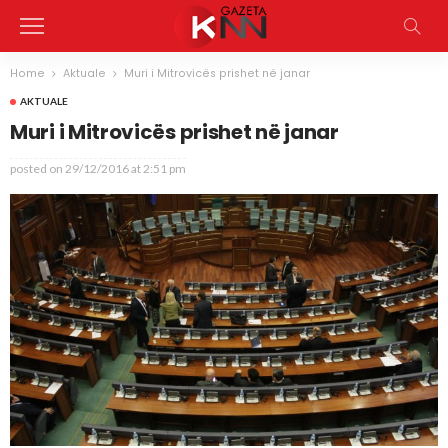
Home
Aktuale
Muri i Mitrovicës prishet në janar
AKTUALE
Muri i Mitrovicës prishet në janar
posted on
29/12/2016 at 2:51 pm