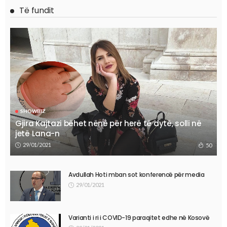
Të fundit
SHOWBIZ
Gjira Kajtazi bëhet nënë për herë të dytë, solli në
jetë Lana-n
29/01/2021
50
Avdullah Hoti mban sot konferencë për media
29/01/2021
Varianti i ri i COVID-19 paraqitet edhe në Kosovë