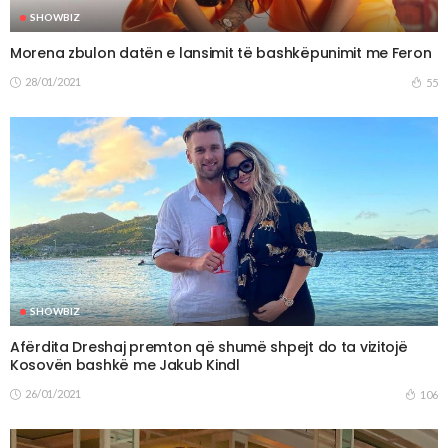
SHOWBIZ
Morena zbulon datën e lansimit të bashkëpunimit me Feron
28/01/2021
55
SHOWBIZ
Afërdita Dreshaj premton që shumë shpejt do ta vizitojë
Kosovën bashkë me Jakub Kindl
26/01/2021
106