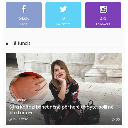
54.6K
0
271
Fans
Followers
Followers
Të fundit
SHOWBIZ
Gjira Kajtazi bëhet nënë për herë të dytë, solli në
jetë Lana-n
29/01/2021
50