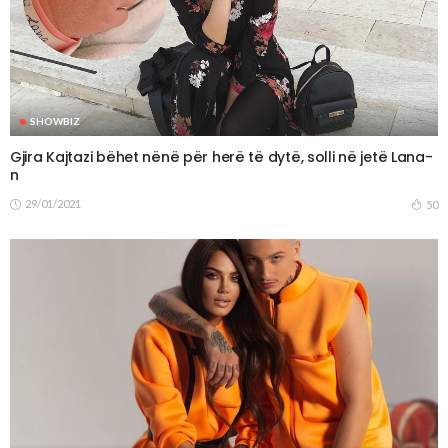
SHOWBIZ
Gjira Kajtazi bëhet nënë për herë të dytë, solli në jetë Lana-
n
29/01/2021
50