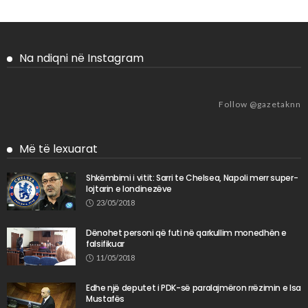
Na ndiqni në Instagram
Follow @gazetaknn
Më të lexuarat
Shkëmbimi i vitit: Sarri te Chelsea, Napoli merr super-
lojtarin e londinezëve
23/05/2018
Dënohet personi që futi në qarkullim monedhën e
falsifikuar
11/05/2018
Edhe një deputet i PDK-së paralajmëron rrëzimin e Isa
Mustafës