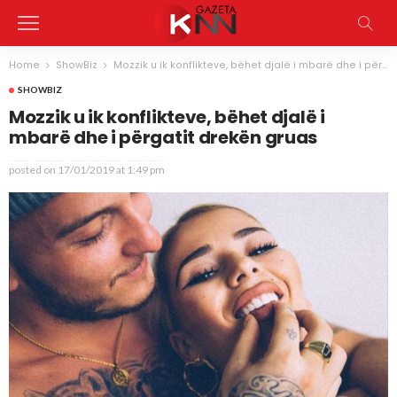
Home
ShowBiz
Mozzik u ik konflikteve, bëhet djalë i mbarë dhe i përgatit drekën gruas
SHOWBIZ
Mozzik u ik konflikteve, bëhet djalë i
mbarë dhe i përgatit drekën gruas
posted on
17/01/2019 at 1:49 pm