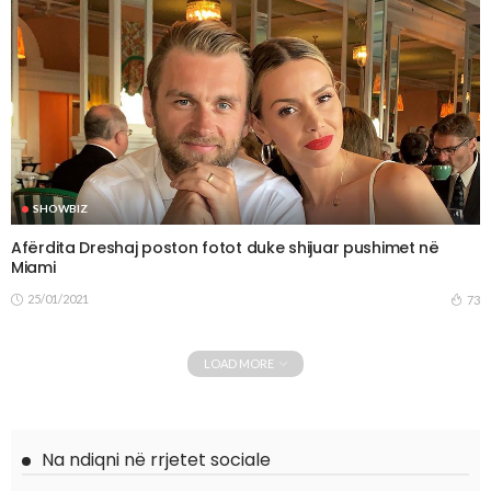
SHOWBIZ
Afërdita Dreshaj poston fotot duke shijuar pushimet në
Miami
25/01/2021
73
LOAD MORE
Na ndiqni në rrjetet sociale