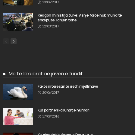
23/04/2017
Reagon ministrja turke: Asnjë forcë nuk mund të
shkëpusë lidhjen tonë
12/03/2017
Më të lexuarat në javën e fundit
Fakte interesante rreth mjellmave
20/06/2017
Kur partneri ka luhatje humori
17/09/2016
Ku gjendet kufoma e Dracula-s