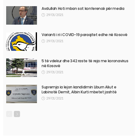
Avdullah Hoti mban sot konferencë për media
29/01/2021
Varianti i ri i COVID-19 paraqitet edhe në Kosovë
29/01/2021
5 të vdekur dhe 342 raste të reja me koronavirus
në Kosovë
29/01/2021
Supremja ia lejon kandidimin Liburn Aliut e
Labinotë Demit, Albin Kurti mbetet jashtë
29/01/2021