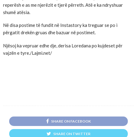
reperësh e as me njerëzit e tjerë përreth. Atë e ka ndryshuar
shumë atësia.
Në disa postime të fundit në Instastory ka treguar se po i
përgatit drekën gruas dhe bazuar në postimet.
Njësoj ka vepruar edhe dje, derisa Loredana po kujdeset për
vajzën e tyre./Lajmi.net/
SHARE ON FACEBOOK
SHARE ON TWITTER