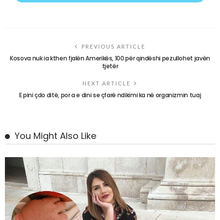
PREVIOUS ARTICLE
Kosova nuk ia kthen fjalën Amerikës, 100 për qindëshi pezullohet javën
tjetër
NEXT ARTICLE
E pini çdo ditë, por a e dini se çfarë ndikimi ka në organizmin tuaj
You Might Also Like