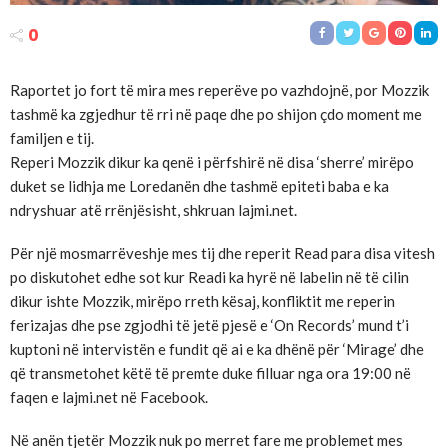
0
Raportet jo fort të mira mes reperëve po vazhdojnë, por Mozzik
tashmë ka zgjedhur të rri në paqe dhe po shijon çdo moment me
familjen e tij.
Reperi Mozzik dikur ka qenë i përfshirë në disa ‘sherre’ mirëpo
duket se lidhja me Loredanën dhe tashmë epiteti baba e ka
ndryshuar atë rrënjësisht, shkruan lajmi.net.
Për një mosmarrëveshje mes tij dhe reperit Read para disa vitesh
po diskutohet edhe sot kur Readi ka hyrë në labelin në të cilin
dikur ishte Mozzik, mirëpo rreth kësaj, konfliktit me reperin
ferizajas dhe pse zgjodhi të jetë pjesë e ‘On Records’ mund t’i
kuptoni në intervistën e fundit që ai e ka dhënë për ‘Mirage’ dhe
që transmetohet këtë të premte duke filluar nga ora 19:00 në
faqen e lajmi.net në Facebook.
Në anën tjetër Mozzik nuk po merret fare me problemet mes