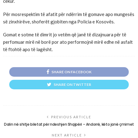
cekur.
Për mosrespektim të afatit për ndërrim të gomave apo mungesës
së zinxhirëve, shoferët gjobiten nga Policia e Kosovës.
Gomat e sotme të dimrit jo vetëm që janë të dizajnuara për të
perfomuar mirë në borë por ato performojnë mirë edhe në asfalt
të ftohtë apo të lagësht.
SHARE ON FACEBOOK
SHARE ON TWITTER
PREVIOUS ARTICLE
Dalin në shitje biletat për ndeshjen Shqipëri – Andorrë, këto janë çmimet
NEXT ARTICLE