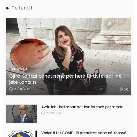
Të fundit
SHOWBIZ
Gjira Kajtazi bëhet nënë për herë të dytë, solli në
jetë Lana-n
29/01/2021
50
Avdullah Hoti mban sot konferencë për media
29/01/2021
Varianti i ri i COVID-19 paraqitet edhe në Kosovë