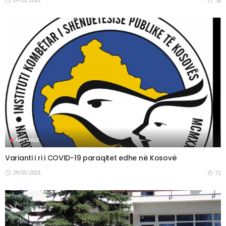
56
AKTUALE
Varianti i ri i COVID-19 paraqitet edhe në Kosovë
29/01/2021
71