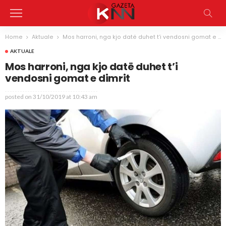
Home
Aktuale
Mos harroni, nga kjo datë duhet t’i vendosni gomat e dimrit
AKTUALE
Mos harroni, nga kjo datë duhet t’i
vendosni gomat e dimrit
posted on
31/10/2019 at 10:43 am