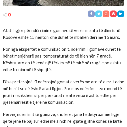
0
Afati ligjor për ndërrimin e gomave të verës me ato të dimrit në
Kosovë është 15 nëntori dhe duhet të mbahen deri më 15 mars.
Por nga ekspertët e komunikacionit, ndërrimi i gomave duhet të
bëhet menjëherë pasi temperaturat do të bien nën 7 gradë.
Kështu, ato do të kenë një fërkim më të mirë në rrugë e po ashtu
edhe frenim më të shpejtë.
Disa preferojnë t’i ndërrojnë gomat e verës me ato të dimrit edhe
më herët se që është afati ligjor. Por mos ndërrimi i tyre mund të
jetë i rrezikshëm si për personat në atë veturë ashtu edhe për
pjesëmarrësit e tjerë në komunikacion.
Përveç ndërrimit të gomave, shoferët janë të detyruar me ligje
që të jenë të pajisur edhe me zinxhirë, gjatë gjithë kohës së lartë