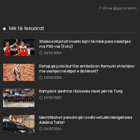
Follow @gazetaknn
Më të lexuarat
Xhaka e Mustafi marrin lajm të mirë para ndeshjes
me PSG-në (Foto)
23/11/2016
Detaji që ju ka ikur! Era simbolizon flamurin shtetëror
me veshjen në klipin e Botërorit?
10/06/2018
Kampioni vjeshtor i Kosovës niset për në Turqi
15/01/2020
Identifikohet personi që i vodhi veturën këngëtares
Adelina Tahiri!
25/07/2016