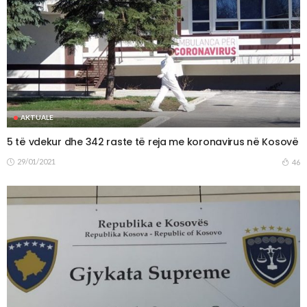
AKTUALE
5 të vdekur dhe 342 raste të reja me koronavirus në Kosovë
29/01/2021
46