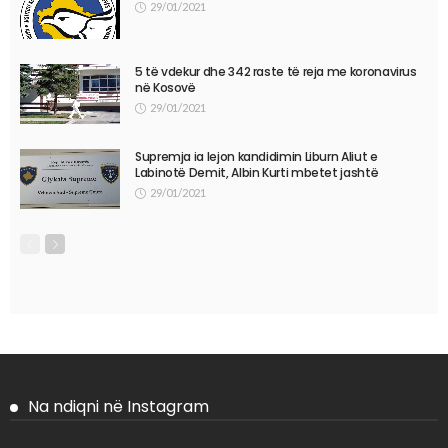
29/01/2021
5 të vdekur dhe 342 raste të reja me koronavirus
në Kosovë
29/01/2021
Supremja ia lejon kandidimin Liburn Aliut e
Labinotë Demit, Albin Kurti mbetet jashtë
29/01/2021
Na ndiqni në Instagram