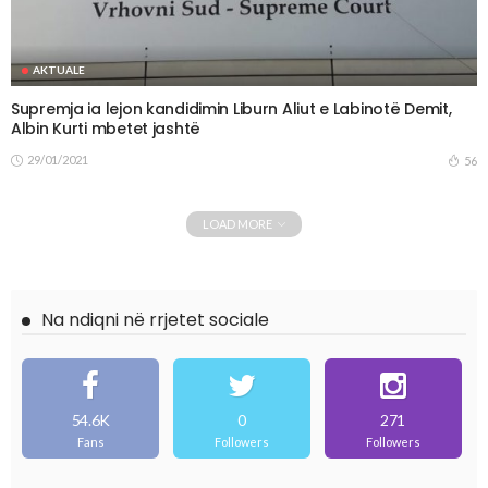
AKTUALE
Supremja ia lejon kandidimin Liburn Aliut e Labinotë Demit,
Albin Kurti mbetet jashtë
29/01/2021
56
LOAD MORE
Na ndiqni në rrjetet sociale
54.6K
0
271
Fans
Followers
Followers