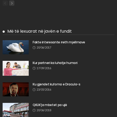
Më të lexuarat në javën e fundit
Fakte interesante rreth mjellmave
20/06/2017
Kur partneri ka luhatje humori
17/09/2016
Ku gjendet kufoma e Dracula-s
23/05/2016
QKUK’ja mbetet pa ujë
20/06/2018