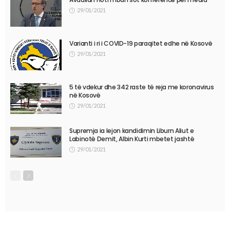
29/01/2021
Varianti i ri i COVID-19 paraqitet edhe në Kosovë
29/01/2021
5 të vdekur dhe 342 raste të reja me koronavirus
në Kosovë
29/01/2021
Supremja ia lejon kandidimin Liburn Aliut e
Labinotë Demit, Albin Kurti mbetet jashtë
29/01/2021