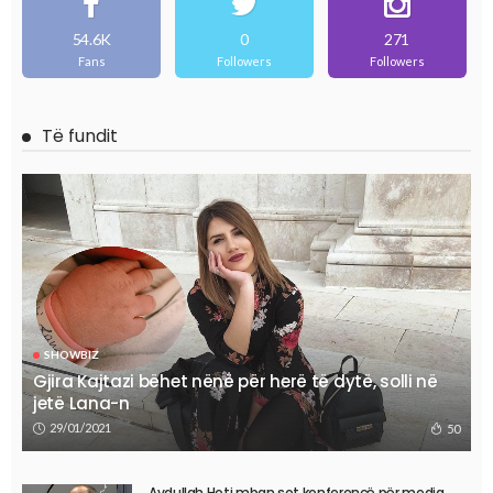
54.6K
0
271
Fans
Followers
Followers
Të fundit
SHOWBIZ
Gjira Kajtazi bëhet nënë për herë të dytë, solli në
jetë Lana-n
29/01/2021
50
Avdullah Hoti mban sot konferencë për media