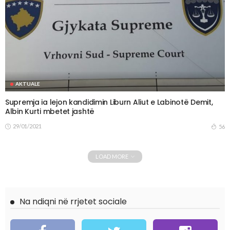
AKTUALE
Supremja ia lejon kandidimin Liburn Aliut e Labinotë Demit,
Albin Kurti mbetet jashtë
29/01/2021
56
LOAD MORE
Na ndiqni në rrjetet sociale