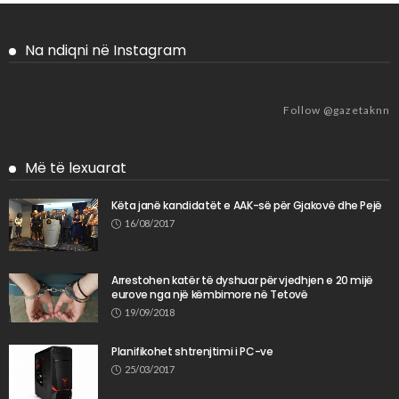
Na ndiqni në Instagram
Follow @gazetaknn
Më të lexuarat
Këta janë kandidatët e AAK-së për Gjakovë dhe Pejë
16/08/2017
Arrestohen katër të dyshuar për vjedhjen e 20 mijë
eurove nga një këmbimore në Tetovë
19/09/2018
Planifikohet shtrenjtimi i PC-ve
25/03/2017