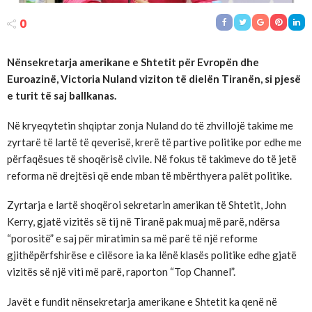
0
Nënsekretarja amerikane e Shtetit për Evropën dhe
Euroazinë, Victoria Nuland viziton të dielën Tiranën, si pjesë
e turit të saj ballkanas.
Në kryeqytetin shqiptar zonja Nuland do të zhvillojë takime me
zyrtarë të lartë të qeverisë, krerë të partive politike por edhe me
përfaqësues të shoqërisë civile. Në fokus të takimeve do të jetë
reforma në drejtësi që ende mban të mbërthyera palët politike.
Zyrtarja e lartë shoqëroi sekretarin amerikan të Shtetit, John
Kerry, gjatë vizitës së tij në Tiranë pak muaj më parë, ndërsa
“porositë” e saj për miratimin sa më parë të një reforme
gjithëpërfshirëse e cilësore ia ka lënë klasës politike edhe gjatë
vizitës së një viti më parë, raporton “Top Channel”.
Javët e fundit nënsekretarja amerikane e Shtetit ka qenë në