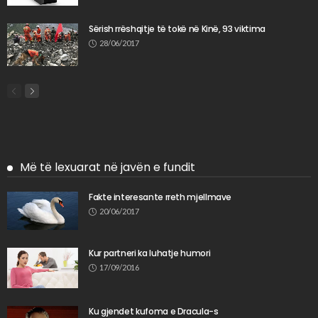
Sërish rrëshqitje të tokë në Kinë, 93 viktima
28/06/2017
Më të lexuarat në javën e fundit
Fakte interesante rreth mjellmave
20/06/2017
Kur partneri ka luhatje humori
17/09/2016
Ku gjendet kufoma e Dracula-s