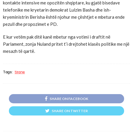
kontakte intensive me opozitën shqiptare, ku gjatë bisedave
telefonike me kryetarin demokrat Lulzim Basha dhe ish-
kryeministrin Berisha është njohur me çështjet e mbetura ende
pezull dhe propozimet e PD.
E kur vetëm pak ditë kanë mbetur nga votimi i draftit në
Parlament, zonja Nuland pritet t’i drejtohet klasës politike me një
mesazh të qartë.
Tags:
tirane
SHARE ON FACEBOOK
SHARE ON TWITTER