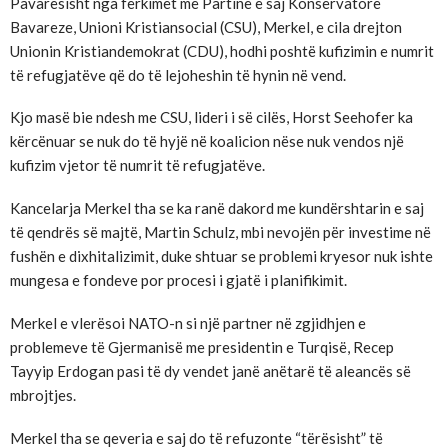
Pavarësisht nga fërkimet me Partinë e saj Konservatore
Bavareze, Unioni Kristiansocial (CSU), Merkel, e cila drejton
Unionin Kristiandemokrat (CDU), hodhi poshtë kufizimin e numrit
të refugjatëve që do të lejoheshin të hynin në vend.
Kjo masë bie ndesh me CSU, lideri i së cilës, Horst Seehofer ka
kërcënuar se nuk do të hyjë në koalicion nëse nuk vendos një
kufizim vjetor të numrit të refugjatëve.
Kancelarja Merkel tha se ka ranë dakord me kundërshtarin e saj
të qendrës së majtë, Martin Schulz, mbi nevojën për investime në
fushën e dixhitalizimit, duke shtuar se problemi kryesor nuk ishte
mungesa e fondeve por procesi i gjatë i planifikimit.
Merkel e vlerësoi NATO-n si një partner në zgjidhjen e
problemeve të Gjermanisë me presidentin e Turqisë, Recep
Tayyip Erdogan pasi të dy vendet janë anëtarë të aleancës së
mbrojtjes.
Merkel tha se qeveria e saj do të refuzonte “tërësisht” të