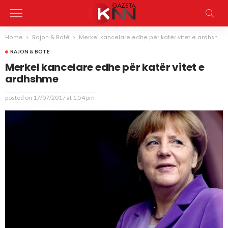
Home
Rajon & Botë
Merkel kancelare edhe për katër vitet e ardhshme
RAJON & BOTË
Merkel kancelare edhe për katër vitet e
ardhshme
posted on
17/07/2017 at 1:54 pm