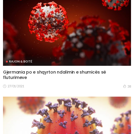
RAJON & BOTË
Gjermania po e shqyrton ndalimin e shumicës së
fluturimeve
27/01/2021
38