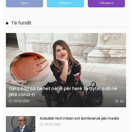
Fans
Followers
Followers
Të fundit
SHOWBIZ
Gjira Kajtazi bëhet nënë për herë të dytë, solli në
jetë Lana-n
29/01/2021
50
Avdullah Hoti mban sot konferencë për media
29/01/2021