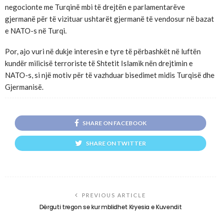
negocionte me Turqinë mbi të drejtën e parlamentarëve
gjermanë për të vizituar ushtarët gjermanë të vendosur në bazat
e NATO-s në Turqi.
Por, ajo vuri në dukje interesin e tyre të përbashkët në luftën
kundër milicisë terroriste të Shtetit Islamik nën drejtimin e
NATO-s, si një motiv për të vazhduar bisedimet midis Turqisë dhe
Gjermanisë.
SHARE ON FACEBOOK
SHARE ON TWITTER
PREVIOUS ARTICLE
Dërguti tregon se kur mblidhet Kryesia e Kuvendit