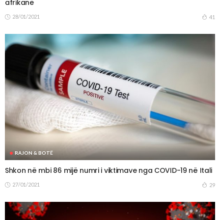
afrikane
28/01/2021
41
RAJON & BOTË
Shkon në mbi 86 mijë numri i viktimave nga COVID-19 në Itali
27/01/2021
29