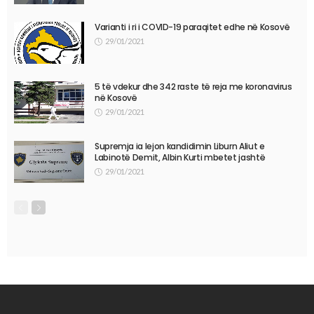
Varianti i ri i COVID-19 paraqitet edhe në Kosovë
29/01/2021
5 të vdekur dhe 342 raste të reja me koronavirus
në Kosovë
29/01/2021
Supremja ia lejon kandidimin Liburn Aliut e
Labinotë Demit, Albin Kurti mbetet jashtë
29/01/2021