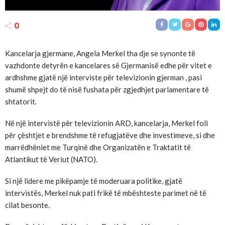
0
Kancelarja gjermane, Angela Merkel tha dje se synonte të
vazhdonte detyrën e kancelares së Gjermanisë edhe për vitet e
ardhshme gjatë një interviste për televizionin gjerman , pasi
shumë shpejt do të nisë fushata për zgjedhjet parlamentare të
shtatorit.
Në një intervistë për televizionin ARD, kancelarja, Merkel foli
për çështjet e brendshme të refugjatëve dhe investimeve, si dhe
marrëdhëniet me Turqinë dhe Organizatën e Traktatit të
Atlantikut të Veriut (NATO).
Si një lidere me pikëpamje të moderuara politike, gjatë
intervistës, Merkel nuk pati frikë të mbështeste parimet në të
cilat besonte.