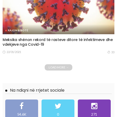
RAJON & BOTË
Meksika shënon rekord të rasteve ditore të infektimeve dhe
vdekjeve nga Covid-19
22/01/2021
33
LOAD MORE
Na ndiqni në rrjetet sociale
54.6K
0
271