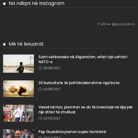
Na ndiqni në Instagram
Follow @gazetaknn
Më të lexuarat
Sulm vetëvrasës në Afganistan, vritet një ushtar i
NATO-s
04/08/2017
30 kuriozitete të jashtëzakonshme nga bota
16/08/2017
Veseli në Has, premton se do të investojë në dije për
një shtet të zhvilluar
12/05/2017
Pep Guardiola pranon super-kontratë
18/12/2017