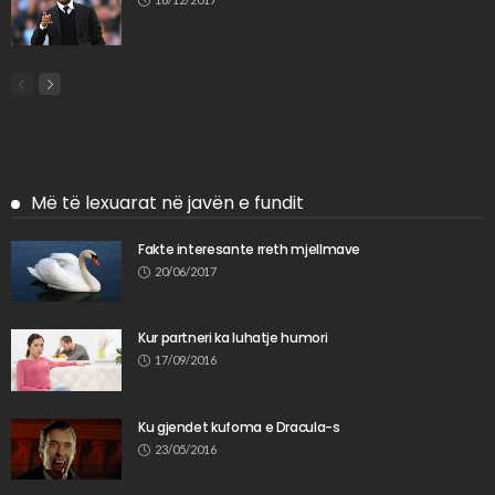
Më të lexuarat në javën e fundit
Fakte interesante rreth mjellmave
20/06/2017
Kur partneri ka luhatje humori
17/09/2016
Ku gjendet kufoma e Dracula-s
23/05/2016