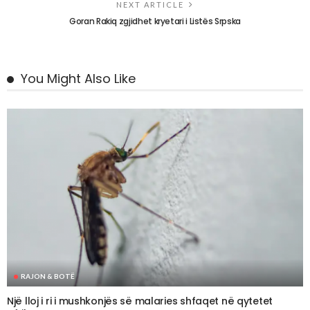
NEXT ARTICLE
Goran Rakiq zgjidhet kryetari i Listës Srpska
You Might Also Like
RAJON & BOTË
Një lloj i ri i mushkonjës së malaries shfaqet në qytetet