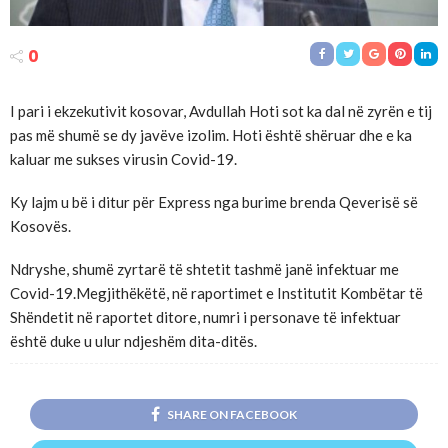
0
I pari i ekzekutivit kosovar, Avdullah Hoti sot ka dal në zyrën e tij
pas më shumë se dy javëve izolim. Hoti është shëruar dhe e ka
kaluar me sukses virusin Covid-19.
Ky lajm u bë i ditur për Express nga burime brenda Qeverisë së
Kosovës.
Ndryshe, shumë zyrtarë të shtetit tashmë janë infektuar me
Covid-19.Megjithëkëtë, në raportimet e Institutit Kombëtar të
Shëndetit në raportet ditore, numri i personave të infektuar
është duke u ulur ndjeshëm dita-ditës.
SHARE ON FACEBOOK