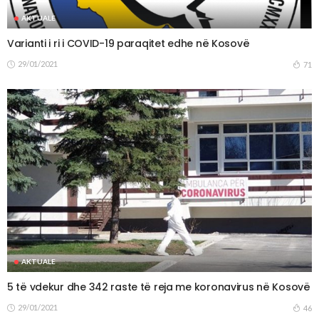
AKTUALE
Varianti i ri i COVID-19 paraqitet edhe në Kosovë
29/01/2021
71
AKTUALE
5 të vdekur dhe 342 raste të reja me koronavirus në Kosovë
29/01/2021
46