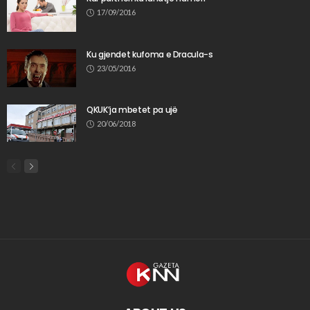
17/09/2016
Ku gjendet kufoma e Dracula-s
23/05/2016
QKUK’ja mbetet pa ujë
20/06/2018