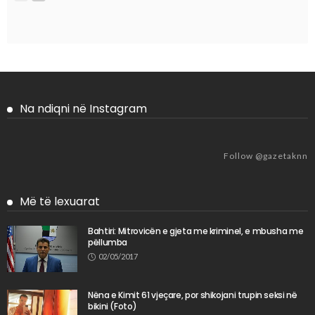
Na ndiqni në Instagram
Follow @gazetaknn
Më të lexuarat
Bahtiri: Mitrovicën e gjeta me kriminel, e mbusha me
pëllumba
02/05/2017
Nëna e Kimit 61 vjeçare, por shikojani trupin seksi në
bikini (Foto)