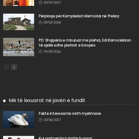
30/07/2017
Përplasje për Kompleksin Memorial në Prekaz
09/02/2018
PD: Shqipëria e mbuluar me plehra, Edi Rama kërkon
të sjellë edhe plehrat e Evropës
29/09/2016
Më të lexuarat në javën e fundit
Fakte interesante rreth mjellmave
20/06/2017
Kur partneri ka luhatje humori