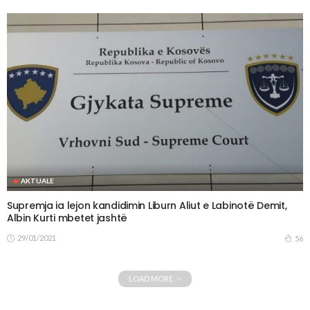
AKTUALE
Supremja ia lejon kandidimin Liburn Aliut e Labinotë Demit,
Albin Kurti mbetet jashtë
29/01/2021
56
LOAD MORE