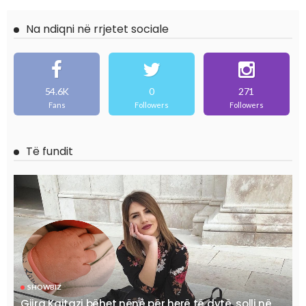
Na ndiqni në rrjetet sociale
54.6K
0
271
Fans
Followers
Followers
Të fundit
SHOWBIZ
Gjira Kajtazi bëhet nënë për herë të dytë, solli në