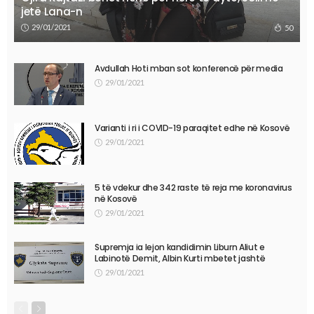
jetë Lana-n
29/01/2021
50
Avdullah Hoti mban sot konferencë për media
29/01/2021
Varianti i ri i COVID-19 paraqitet edhe në Kosovë
29/01/2021
5 të vdekur dhe 342 raste të reja me koronavirus
në Kosovë
29/01/2021
Supremja ia lejon kandidimin Liburn Aliut e
Labinotë Demit, Albin Kurti mbetet jashtë
29/01/2021