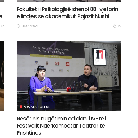
Fakulteti i Psikologjisë shënoi 88-vjetorin
e
e lindjes së akademikut Pajazit Nushi
08/01/2021
26
29
ARSIM & KULTURË
Nesër nis rrugëtimin edicioni i IV-të i
Festivalit Ndërkombëtar Teatror të
Prishtinës