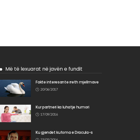
Më të lexuarat në javën e fundit
Fakte interesante rreth mjellmave
20/06/2017
Kur partneri ka luhatje humori
17/09/2016
Ku gjendet kufoma e Dracula-s
23/05/2016