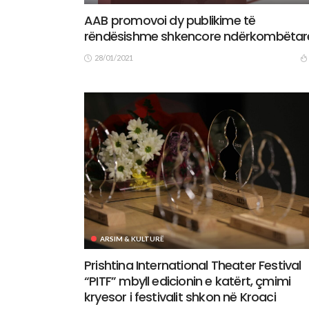
AAB promovoi dy publikime të
rëndësishme shkencore ndërkombëtar
28/01/2021
ARSIM & KULTURË
Prishtina International Theater Festival
“PITF” mbyll edicionin e katërt, çmimi
kryesor i festivalit shkon në Kroaci