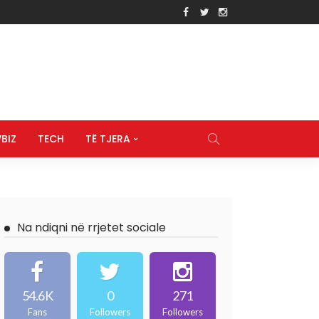
BIZ
TECH
TË TJERA
Na ndiqni në rrjetet sociale
54.6K
0
271
Fans
Followers
Followers