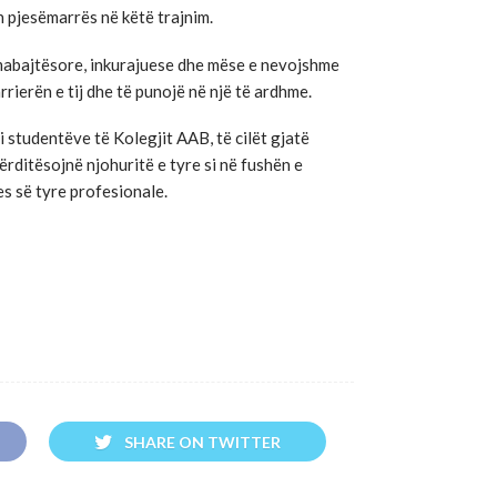
 pjesëmarrës në këtë trajnim.
ërmabajtësore, inkurajuese dhe mëse e nevojshme
rrierën e tij dhe të punojë në një të ardhme.
i studentëve të Kolegjit AAB, të cilët gjatë
rditësojnë njohuritë e tyre si në fushën e
es së tyre profesionale.
SHARE ON TWITTER