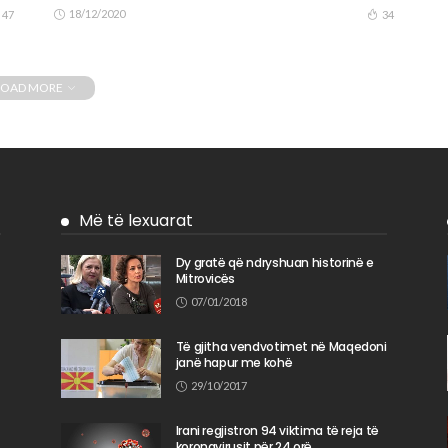
18/12/2020
47
34
LOAD MORE
Më të lexuarat
Dy gratë që ndryshuan historinë e
Mitrovicës
n
07/01/2018
Të gjitha vendvotimet në Maqedoni
janë hapur me kohë
29/10/2017
Irani regjistron 94 viktima të reja të
koronavirusit për 24 orë