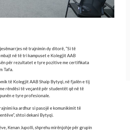
esëmarrjes në trajnimin dy ditorë, “Si të
 u mbajt në të tri kampuset e Kolegjit AAB
sën për rezultatet e tyre pozitive me certifikata
im Tafa.
mik të Kolegjit AAB Shaip Bytyqi, në fjalën e tij
me rëndësi të veçantë për studentët që në të
 punën e tyre profesionale.
 trajnimi ka ardhur si pasojë e komunikimit të
ntëve”, shtoi dekani Bytyqi.
ëve, Kenan Jupolli, shprehu mirënjohje për grupin