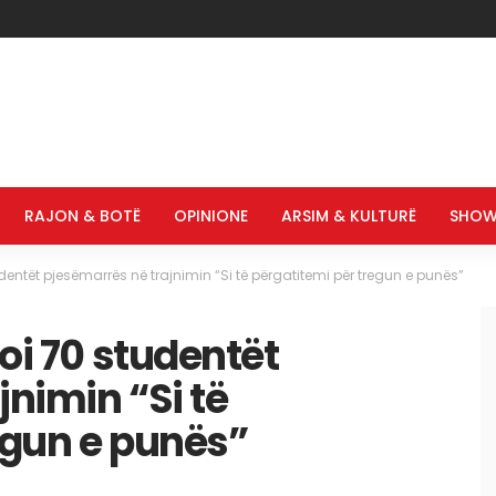
RAJON & BOTË
OPINIONE
ARSIM & KULTURË
SHOW
tudentët pjesëmarrës në trajnimin “Si të përgatitemi për tregun e punës”
koi 70 studentët
nimin “Si të
egun e punës”