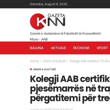
Saturday, August 8, 2026
Gazetë e studentëve të Fakultetit të Komunikimit
Masiv - AAB
BALLINA
AKTUALE
EKONOMI
SPORT
Home
Arsim & Kulturë
Kolegji AAB certifikoi 70 s
ARSIM & KULTURË
Kolegji AAB certifi
pjesëmarrës në traj
përgatitemi për tr
posted on
18/05/2018 at 9:39 am