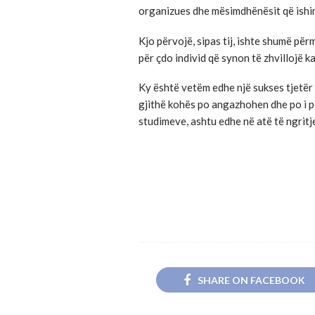
organizues dhe mësimdhënësit që ishin
Kjo përvojë, sipas tij, ishte shumë p
për çdo individ që synon të zhvillojë ka
Ky është vetëm edhe një sukses tjetër 
gjithë kohës po angazhohen dhe po i pë
studimeve, ashtu edhe në atë të ngritj
SHARE ON FACEBOOK