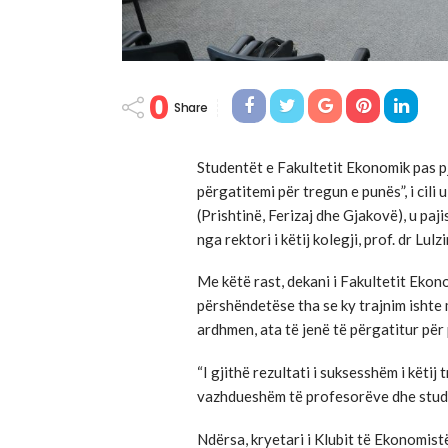
0
Share
Studentët e Fakultetit Ekonomik pas pj
përgatitemi për tregun e punës”, i cili
(Prishtinë, Ferizaj dhe Gjakovë), u paji
nga rektori i këtij kolegji, prof. dr Lulz
Me këtë rast, dekani i Fakultetit Ekono
përshëndetëse tha se ky trajnim ishte 
ardhmen, ata të jenë të përgatitur për
“I gjithë rezultati i suksesshëm i këtij
vazhdueshëm të profesorëve dhe stude
Ndërsa, kryetari i Klubit të Ekonomist