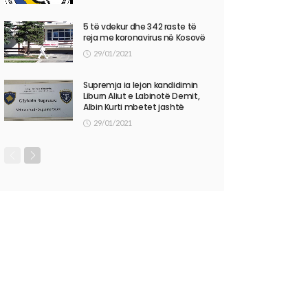
5 të vdekur dhe 342 raste të
reja me koronavirus në Kosovë
29/01/2021
Supremja ia lejon kandidimin
Liburn Aliut e Labinotë Demit,
Albin Kurti mbetet jashtë
29/01/2021