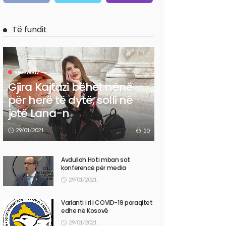
Të fundit
SHOWBIZ
Gjira Kajtazi bëhet nënë
për herë të dytë, solli në
jetë Lana-n
29/01/2021
50
Avdullah Hoti mban sot
konferencë për media
29/01/2021
Varianti i ri i COVID-19 paraqitet
edhe në Kosovë
29/01/2021