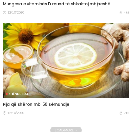
Mungesa e vitaminës D mund të shkaktoj mbipeshë
12/10/2020
466
SHËNDETËSI
Pija që shëron mbi 50 sëmundje
12/10/2020
713
LOAD MORE