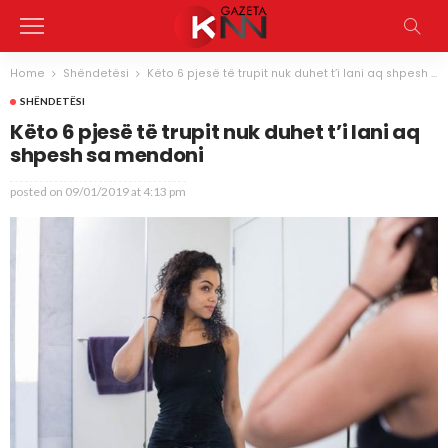
Home
Shëndetësi
Këto 6 pjesë të trupit nuk duhet t’i lani aq shpesh sa mendoni
SHËNDETËSI
Këto 6 pjesë të trupit nuk duhet t’i lani aq
shpesh sa mendoni
posted on
09/01/2019 at 4:13 pm