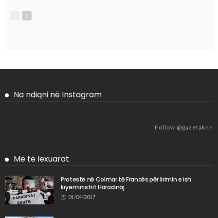
Na ndiqni në Instagram
Follow @gazetaknn
Më të lexuarat
Protestë në Colmar të Francës për lirimin e ish
kryeministrit Haradinaj
01/04/2017