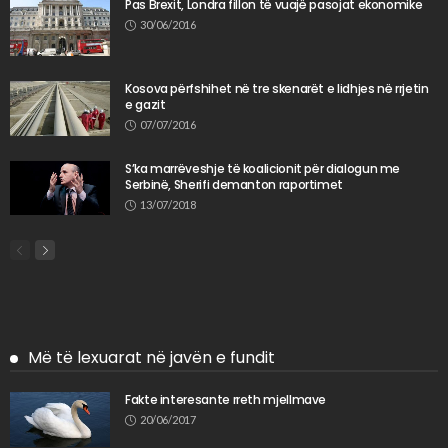
​Pas Brexit, Londra fillon të vuajë pasojat ekonomike
30/06/2016
Kosova përfshihet në tre skenarët e lidhjes në rrjetin
e gazit
07/07/2016
S’ka marrëveshje të koalicionit për dialogun me
Serbinë, Sherifi demanton raportimet
13/07/2018
Më të lexuarat në javën e fundit
Fakte interesante rreth mjellmave
20/06/2017