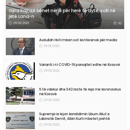
SHOWBIZ
Gjira Kajtazi bëhet nënë për herë të dytë, solli në
jetë Lana-n
29/01/2021
50
Avdullah Hoti mban sot konferencë për media
29/01/2021
Varianti i ri i COVID-19 paraqitet edhe në Kosovë
29/01/2021
5 të vdekur dhe 342 raste të reja me koronavirus
në Kosovë
29/01/2021
Supremja ia lejon kandidimin Liburn Aliut e
Labinotë Demit, Albin Kurti mbetet jashtë
29/01/2021