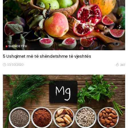
SHËNDETËSI
5 Ushqimet më të shëndetshme të vjeshtës
15/10/2020
347