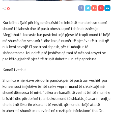
0
Kur bëhet fjalë për higjienën, është e lehtë të mendosh se sa më
shumë të lahesh dhe të pastrohesh aq më i shëndetshëm je!
Megjithatë, ka raste kur pastrimi i një pjese të trupit mund të bëjë
më shumë dëm sesa mirë, dhe ka një numër të pjesëve të trupit që
nuk keni nevojë t’i pastroni shpesh, për t’i mbajtur të
shëndetshme. Mund të jetë joshëse që tani të mësoni arsyet se
pse këto gjashtë pjesë të trupit duhet t’i lini të paprekura.
Kanali i veshit
Shumica e njerëzve përdorin pambuk për të pastruar veshët, por
konsensusi i mjekëve është se ky veprim mund të shkaktojë më
shumë dëm sesa të mirë. “Lëkura e kanalit të veshit është shumë e
brishtë dhe përdorimi i pambukut mund të shkaktojë acarim, enjtje
dhe lot në lëkurën e kanalit të veshit, që mund t’i bëjë ata të
kruhen më shumë ose t’i vënë në rrezik për infeksione”, tha Dr.