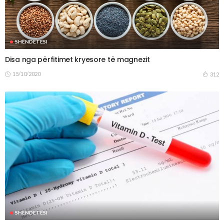
SHËNDETËSI
Disa nga përfitimet kryesore të magnezit
15/10/2020
312
SHËNDETËSI