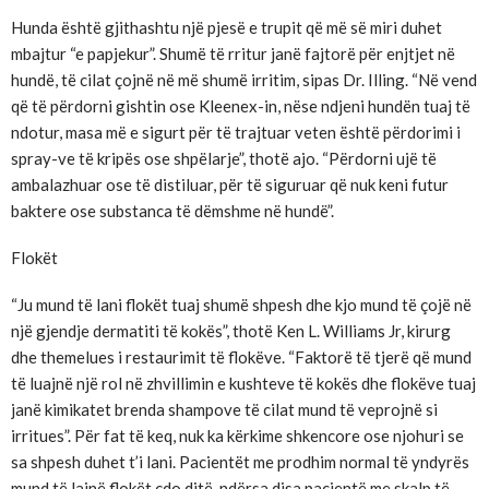
Hunda është gjithashtu një pjesë e trupit që më së miri duhet
mbajtur “e papjekur”. Shumë të rritur janë fajtorë për enjtjet në
hundë, të cilat çojnë në më shumë irritim, sipas Dr. Illing. “Në vend
që të përdorni gishtin ose Kleenex-in, nëse ndjeni hundën tuaj të
ndotur, masa më e sigurt për të trajtuar veten është përdorimi i
spray-ve të kripës ose shpëlarje”, thotë ajo. “Përdorni ujë të
ambalazhuar ose të distiluar, për të siguruar që nuk keni futur
baktere ose substanca të dëmshme në hundë”.
Flokët
“Ju mund të lani flokët tuaj shumë shpesh dhe kjo mund të çojë në
një gjendje dermatiti të kokës”, thotë Ken L. Williams Jr, kirurg
dhe themelues i restaurimit të flokëve. “Faktorë të tjerë që mund
të luajnë një rol në zhvillimin e kushteve të kokës dhe flokëve tuaj
janë kimikatet brenda shampove të cilat mund të veprojnë si
irritues”. Për fat të keq, nuk ka kërkime shkencore ose njohuri se
sa shpesh duhet t’i lani. Pacientët me prodhim normal të yndyrës
mund të lajnë flokët çdo ditë, ndërsa disa pacientë me skalp të