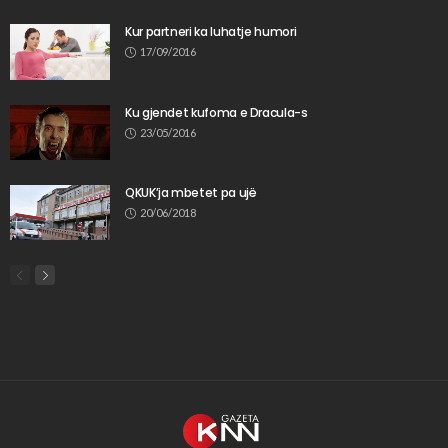
Kur partneri ka luhatje humori
17/09/2016
Ku gjendet kufoma e Dracula-s
23/05/2016
QKUK’ja mbetet pa ujë
20/06/2018