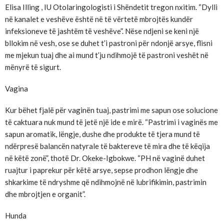
Elisa Illing , IU Otolaringologisti i Shëndetit tregon nxitim. “Dylli
në kanalet e veshëve është në të vërtetë mbrojtës kundër
infeksioneve të jashtëm të veshëve”. Nëse ndjeni se keni një
bllokim në vesh, ose se duhet t’i pastroni për ndonjë arsye, flisni
me mjekun tuaj dhe ai mund t’ju ndihmojë të pastroni veshët në
mënyrë të sigurt.
Vagina
Kur bëhet fjalë për vaginën tuaj, pastrimi me sapun ose solucione
të caktuara nuk mund të jetë një ide e mirë. “Pastrimi i vaginës me
sapun aromatik, lëngje, dushe dhe produkte të tjera mund të
ndërpresë balancën natyrale të baktereve të mira dhe të këqija
në këtë zonë”, thotë Dr. Okeke-Igbokwe. “PH në vaginë duhet
ruajtur i paprekur për këtë arsye, sepse prodhon lëngje dhe
shkarkime të ndryshme që ndihmojnë në lubrifikimin, pastrimin
dhe mbrojtjen e organit”.
Hunda