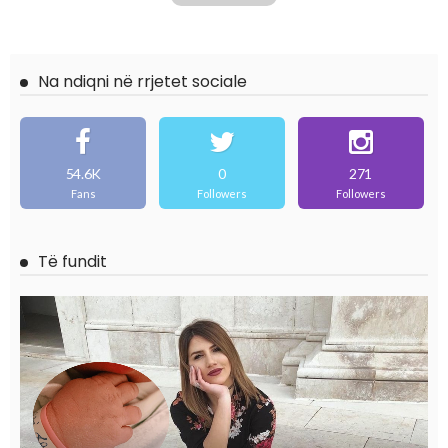
Na ndiqni në rrjetet sociale
54.6K
0
271
Fans
Followers
Followers
Të fundit