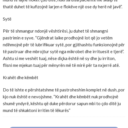
thatë duhet të kufizojnë larjen e flokëve një ose dy herë në javë”.
Sytë
Për të shmangur ndonjë vështirësi, ju duhet të shmangni
pastrimin e syve. “Gjëndrat laike prodhojnë lot që jo vetëm
ndihmojnë për të lubrifikuar sytë, por gjithashtu funksionojnë për
të pastruar dhe mbrojtur sytë nga mikrobet dhe irrituesit e tjerë”.
Ashtu si me veshët tuaj, nëse diçka është në sy dhe ju irriton,
flisni me mjekun tuaj për mënyrën më të mirë për ta nxjerrë atë.
Krahët dhe këmbët
Do të ishte e përshtatshme të pastroheshim komplet në dush, por
kjo nuk është e nevojshme. “Krahët dhe këmbët nuk prodhojnë
shumë yndyrë, kështu që duke përdorur sapun mbi to çdo ditë ju
mund të shkaktoni irritim të lëkurës”