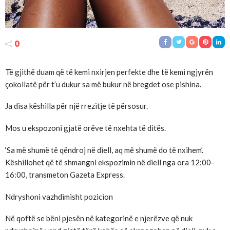
0
Të gjithë duam që të kemi nxirjen perfekte dhe të kemi ngjyrën
çokollatë për t’u dukur sa më bukur në bregdet ose pishina.
Ja disa këshilla për një rrezitje të përsosur.
Mos u ekspozoni gjatë orëve të nxehta të ditës.
‘Sa më shumë të qëndroj në diell, aq më shumë do të nxihem’.
Këshillohet që të shmangni ekspozimin në diell nga ora 12:00-
16:00, transmeton Gazeta Express.
Ndryshoni vazhdimisht pozicion
Në qoftë se bëni pjesën në kategorinë e njerëzve që nuk