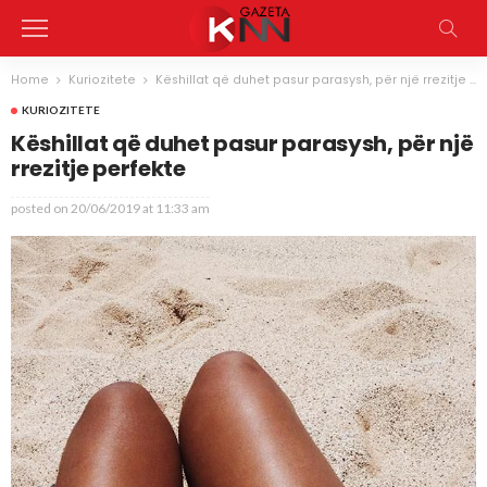
Home
Kuriozitete
Këshillat që duhet pasur parasysh, për një rrezitje perfekte
KURIOZITETE
Këshillat që duhet pasur parasysh, për një
rrezitje perfekte
posted on
20/06/2019 at 11:33 am