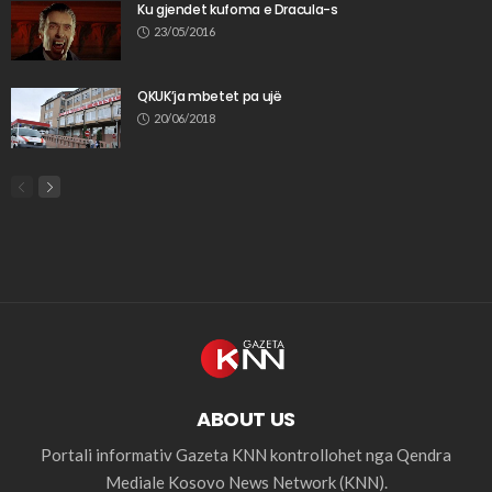
Ku gjendet kufoma e Dracula-s
23/05/2016
QKUK’ja mbetet pa ujë
20/06/2018
ABOUT US
Portali informativ Gazeta KNN kontrollohet nga Qendra
Mediale Kosovo News Network (KNN).