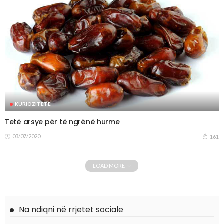
KURIOZITETE
Tetë arsye për të ngrënë hurme
03/07/2020
161
LOAD MORE
Na ndiqni në rrjetet sociale