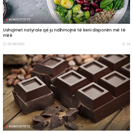
KURIOZITETE
Ushqimet natyrale që ju ndihmojnë të keni disponim më të
mirë
01/09/2020
74
KURIOZITETE