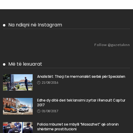
Na ndiqni në Instagram
Follow @gazetaknn
Më të lexuarat
Analistët: Thaçi te memorialët serbë për Specialen
21/08/2016
Edhe dy ditë deri tek lansimi zyrtar i Renault Captur
2017
01/08/2017
Policia mburret se mbylli “Masazhet” që ofronin
shërbime prostitucioni