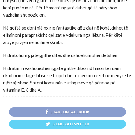
ndryshojnë vend gjatë tërë kohës që ekspozohen në diell, nuk e
keni punën mirë. Për të marrë ngjyrë duhet që të ndryshoni
vazhdimisht pozicion.
Në qoftë se doni një nxirje fantastike që zgjat në kohë, duhet të
eliminoni paraprakisht qelizat e vdekura nga lëkura. Për këtë
arsye ju vjen në ndihmë skrabi.
Hidratohuni gjatë gjithë ditës dhe ushqehuni shëndetshëm
Hidratimi i vazhdueshëm gjatë gjithë ditës ndihmon të ruani
ekuilibrin e lagështisë së trupit dhe të merrni rrezet në mënyrë të
njëtrajtshme. Shtoni konsumin e ushqimeve që përmbajnë
vitamina E, C dhe A.
SHARE ON FACEBOOK
SHARE ON TWITTER