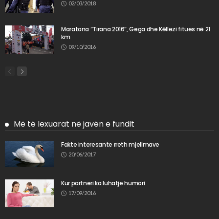
02/03/2018
Maratona “Tirana 2016”, Gega dhe Këllezi fitues në 21
km
09/10/2016
Më të lexuarat në javën e fundit
Fakte interesante rreth mjellmave
20/06/2017
Kur partneri ka luhatje humori
17/09/2016