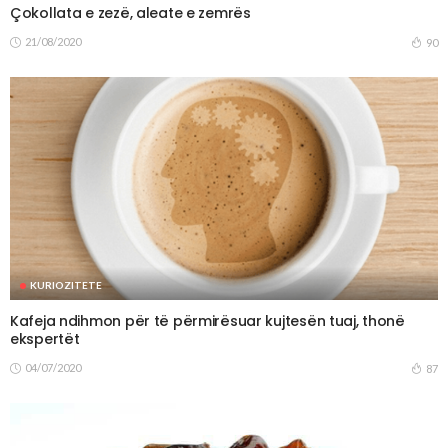
Çokollata e zezë, aleate e zemrës
21/08/2020
90
KURIOZITETE
Kafeja ndihmon për të përmirësuar kujtesën tuaj, thonë
ekspertët
04/07/2020
87