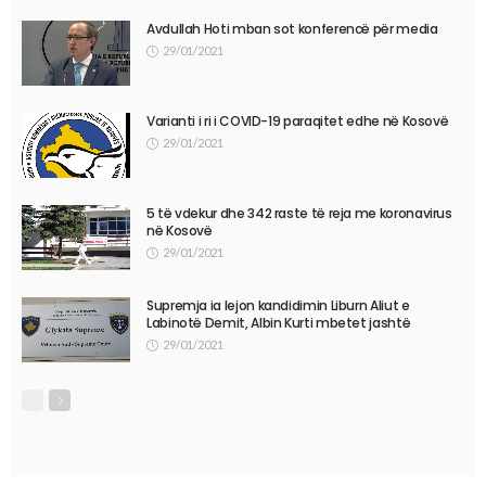
Avdullah Hoti mban sot konferencë për media
29/01/2021
Varianti i ri i COVID-19 paraqitet edhe në Kosovë
29/01/2021
5 të vdekur dhe 342 raste të reja me koronavirus
në Kosovë
29/01/2021
Supremja ia lejon kandidimin Liburn Aliut e
Labinotë Demit, Albin Kurti mbetet jashtë
29/01/2021