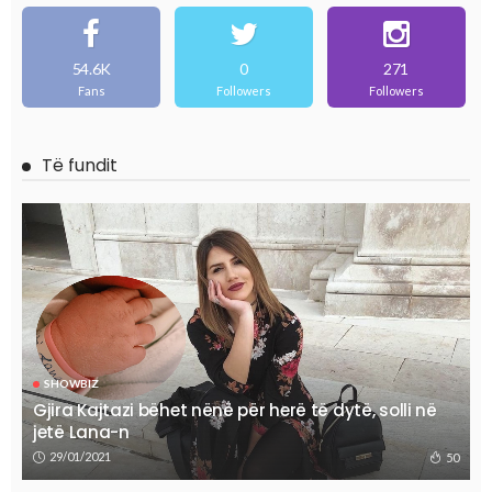
54.6K
0
271
Fans
Followers
Followers
Të fundit
SHOWBIZ
Gjira Kajtazi bëhet nënë për herë të dytë, solli në
jetë Lana-n
29/01/2021
50