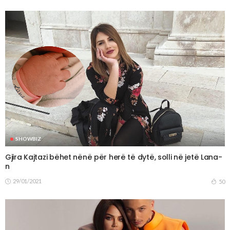
SHOWBIZ
Gjira Kajtazi bëhet nënë për herë të dytë, solli në jetë Lana-
n
29/01/2021
50