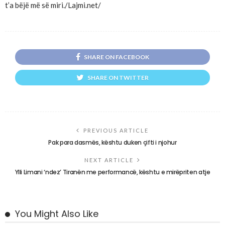
t’a bëjë më së miri./Lajmi.net/
SHARE ON FACEBOOK
SHARE ON TWITTER
PREVIOUS ARTICLE
Pak para dasmës, kështu duken çifti i njohur
NEXT ARTICLE
Ylli Limani ‘ndez’ Tiranën me performancë, kështu e mirëpriten atje
You Might Also Like