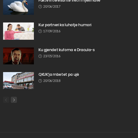
Fakte interesante rreth mjellmave
20/06/2017
Kur partneri ka luhatje humori
17/09/2016
Ku gjendet kufoma e Dracula-s
23/05/2016
QKUK’ja mbetet pa ujë
20/06/2018