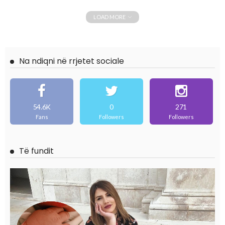
LOAD MORE
Na ndiqni në rrjetet sociale
54.6K
0
271
Fans
Followers
Followers
Të fundit