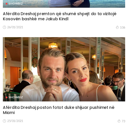
SHOWBIZ
Afërdita Dreshaj premton që shumë shpejt do ta vizitojë
Kosovën bashkë me Jakub Kindl
26/01/2021
106
SHOWBIZ
Afërdita Dreshaj poston fotot duke shijuar pushimet në
Miami
25/01/2021
73