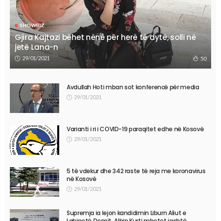
SHOWBIZ
Gjira Kajtazi bëhet nënë për herë të dytë, solli në
jetë Lana-n
29/01/2021
50
Avdullah Hoti mban sot konferencë për media
29/01/2021
Varianti i ri i COVID-19 paraqitet edhe në Kosovë
29/01/2021
5 të vdekur dhe 342 raste të reja me koronavirus
në Kosovë
29/01/2021
Supremja ia lejon kandidimin Liburn Aliut e
Labinotë Demit, Albin Kurti mbetet jashtë