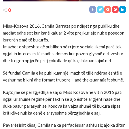
0
Miss-Kosova 2016, Camila Barraza po ndiqet nga publiku dhe
mediat edhe sot kur kanë kaluar 2 vite prej kur ajo nuk e posedon
kurorën e më të bukurës.
Imazhet e shpeshta që publikon në rrjete sociale i kemi parë tek
ngjallin interesim të madh sidomos kur pozon gjysmë e zhveshur
dhe tregon ngjyrën prej çokollade që ka, shkruan lajmi.net
Së fundmi Camila e ka publikuar një imazh të tillë ndërsa është e
veshur me bikini dhe format trupore i janë theksuar mjaft shumë.
Kujtojmë se përzgjedhja e saj si Miss Kosova në vitin 2016 pati
ngjallur shumë regime për faktin se ajo është argjentinase dhe
duke pasur parasysh se Kosova ka vajza shumë të bukura sipas
kritikëve nuk ka qenë e arsyeshme përzgjedhja e saj.
Pavarësisht kësaj Camila na ka përfaqësuar ashtu siç ajo ka ditur