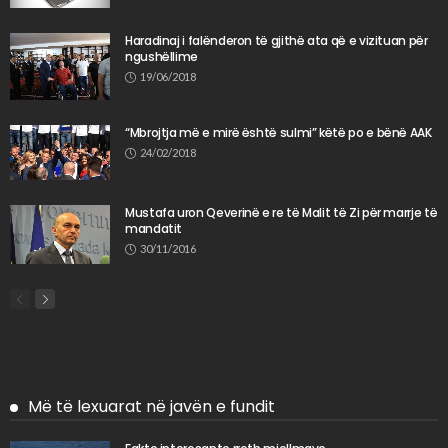
Haradinaj i falënderon të gjithë ata që e vizituan për
ngushëllime
19/06/2018
“Mbrojtja më e mirë është sulmi” këtë po e bënë AAK
24/02/2018
Mustafa uron Qeverinë e re të Malit të Zi për marrje të
mandatit
30/11/2016
Më të lexuarat në javën e fundit