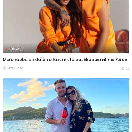
SHOWBIZ
Morena zbulon datën e lansimit të bashkëpunimit me Feron
28/01/2021
55