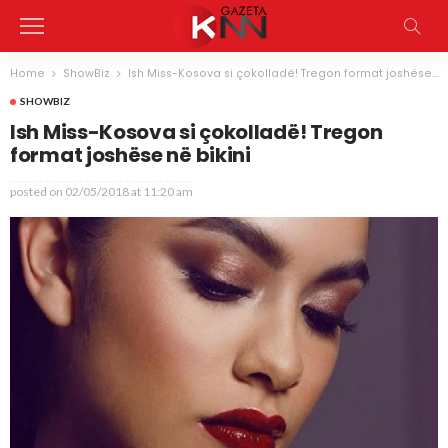
Home
ShowBiz
Ish Miss-Kosova si çokolladë! Tregon format joshëse në bikini
SHOWBIZ
Ish Miss-Kosova si çokolladë! Tregon
format joshëse në bikini
posted on
02/05/2018 at 11:20 am