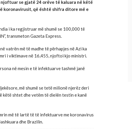
 njoftuar se gjatë 24 orëve të kaluara në këtë
të koronavirusit, që është shifra ditore më e
India i ka regjistruar më shumë se 100,000 të
NN”, transmeton Gazeta Express.
 në vatrën më të madhe të përhapjes në Azi ka
i i viktimave në 16,455, njoftoi kjo ministri.
rsona në mesin e të infektuarve tashmë janë
jekësore, më shumë se tetë milionë njerëz deri
ë këtë shtet dhe vetëm të dielën testin e kanë
mrin më të lartë të të infektuarve me koronavirus
ashkuara dhe Brazilin.