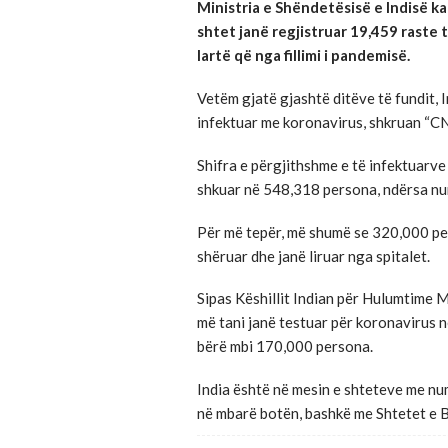
Ministria e Shëndetësisë e Indisë ka
shtet janë regjistruar 19,459 raste 
lartë që nga fillimi i pandemisë.
Vetëm gjatë gjashtë ditëve të fundit, 
infektuar me koronavirus, shkruan “C
Shifra e përgjithshme e të infektuarve
shkuar në 548,318 persona, ndërsa numr
Për më tepër, më shumë se 320,000 pe
shëruar dhe janë liruar nga spitalet.
Sipas Këshillit Indian për Hulumtime M
më tani janë testuar për koronavirus n
bërë mbi 170,000 persona.
India është në mesin e shteteve me nu
në mbarë botën, bashkë me Shtetet e B