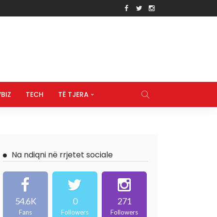
BIZ
TECH
TË TJERA
Na ndiqni në rrjetet sociale
54.6K
0
271
Fans
Followers
Followers