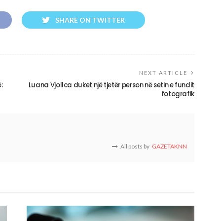
SHARE ON TWITTER
NEXT ARTICLE
:
Luana Vjollca duket një tjetër person në setin e fundit
fotografik
All posts by
GAZETAKNN