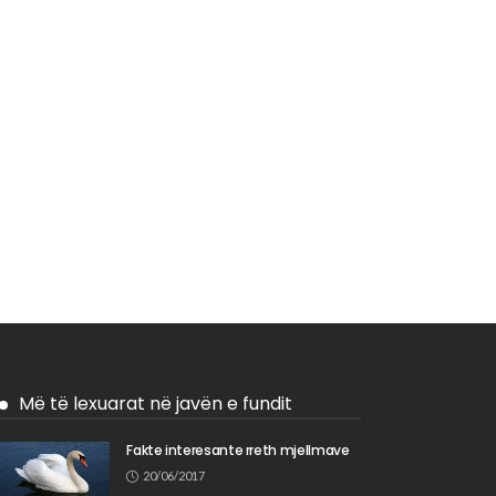
Më të lexuarat në javën e fundit
Fakte interesante rreth mjellmave
20/06/2017