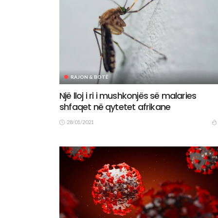
RAJON & BOTË
Një lloj i ri i mushkonjës së malaries
shfaqet në qytetet afrikane
28/01/2021