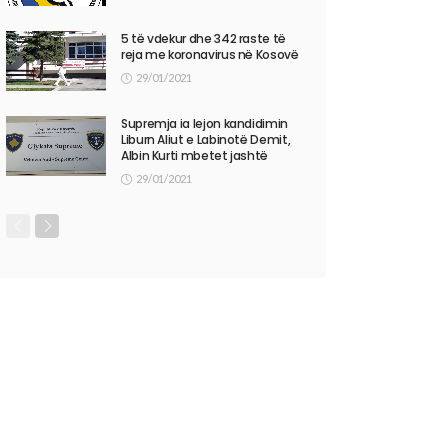
5 të vdekur dhe 342 raste të
reja me koronavirus në Kosovë
29/01/2021
Supremja ia lejon kandidimin
Liburn Aliut e Labinotë Demit,
Albin Kurti mbetet jashtë
29/01/2021