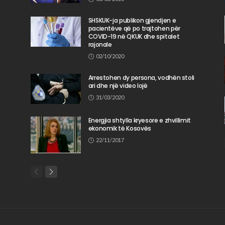
SHSKUK-ja publikon gjendjen e
pacientëve që po trajtohen për
COVID-19 në QKUK dhe spitalet
rajonale
02/10/2020
Arrestohen dy persona, vodhën stoli
ari dhe një video lojë
31/03/2020
Energjia shtylla kryesore e zhvillimit
ekonomik të Kosovës
22/11/2017