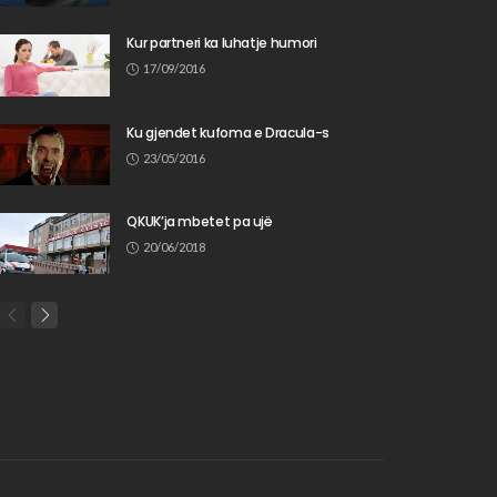
Kur partneri ka luhatje humori
17/09/2016
Ku gjendet kufoma e Dracula-s
23/05/2016
QKUK’ja mbetet pa ujë
20/06/2018