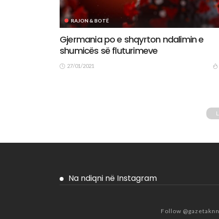
RAJON & BOTË
Gjermania po e shqyrton ndalimin e
shumicës së fluturimeve
27/01/2021
Na ndiqni në Instagram
Follow @gazetakn