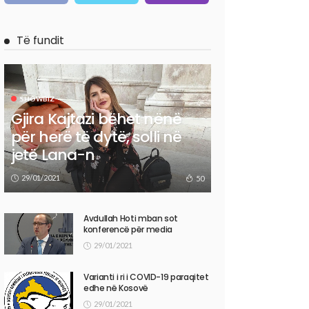
Të fundit
SHOWBIZ
Gjira Kajtazi bëhet nënë
për herë të dytë, solli në
jetë Lana-n
29/01/2021
50
Avdullah Hoti mban sot
konferencë për media
29/01/2021
Varianti i ri i COVID-19 paraqitet
edhe në Kosovë
29/01/2021