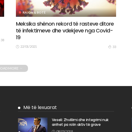
RAJON & BOTË
Meksika shënon rekord të rasteve ditore
të infektimeve dhe vdekjeve nga Covid-
19
38
22/01/2021
33
LOAD MORE
Më të lexuarat
Veseli: Zhvillimi dhe integrimi nuk
arrihet pa rolin aktiv të grave
n
08/03/2018