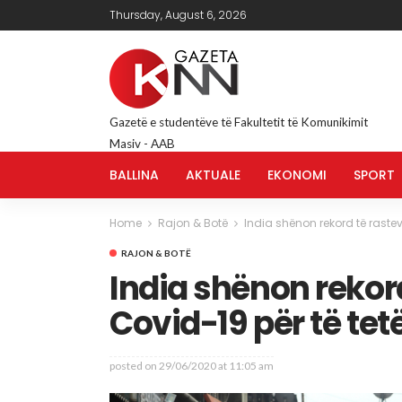
Thursday, August 6, 2026
Gazetë e studentëve të Fakultetit të Komunikimit
Masiv - AAB
BALLINA
AKTUALE
EKONOMI
SPORT
Home
Rajon & Botë
India shënon rekord të rastev
RAJON & BOTË
India shënon rekord
Covid-19 për të tet
posted on
29/06/2020 at 11:05 am