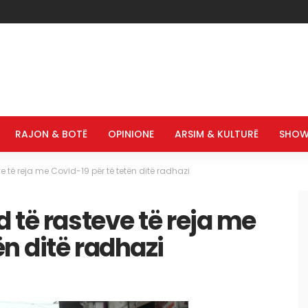
RAJON & BOTË
OPINIONE
ARSIM & KULTURË
SHOW
e të reja me Covid-19 për të tetën ditë radhazi
 të rasteve të reja me
ën ditë radhazi