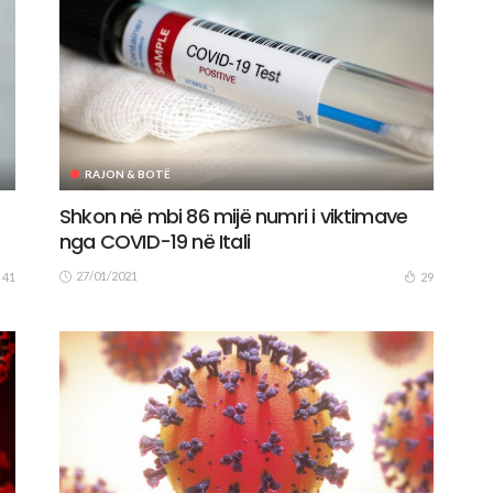
RAJON & BOTË
Shkon në mbi 86 mijë numri i viktimave
nga COVID-19 në Itali
27/01/2021
41
29