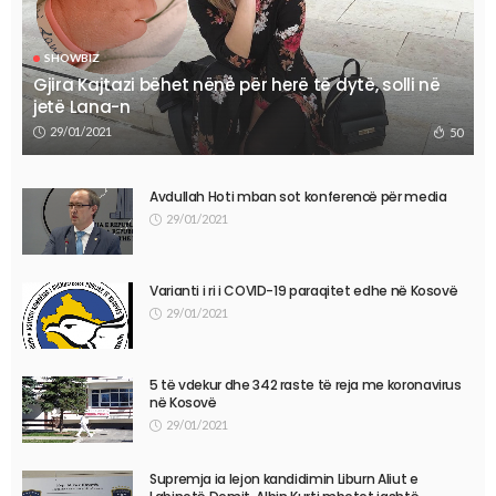
SHOWBIZ
Gjira Kajtazi bëhet nënë për herë të dytë, solli në
jetë Lana-n
29/01/2021
50
Avdullah Hoti mban sot konferencë për media
29/01/2021
Varianti i ri i COVID-19 paraqitet edhe në Kosovë
29/01/2021
5 të vdekur dhe 342 raste të reja me koronavirus
në Kosovë
29/01/2021
Supremja ia lejon kandidimin Liburn Aliut e