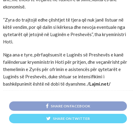
ekonomisë.
“Zyra do trajtojë edhe çështjet të tjera që nuk janë listuar në
këtë vendim, por që dalin si kërkesa dhe nevoja eventuale nga
qytetarët që jetojnë në Luginën e Preshevës”, tha kryeministri
Hoti.
Nga ana e tyre, përfaqësuesit e Luginës së Preshevës e kanë
falënderuar kryeministrin Hoti për pritjen, dhe veçanërisht për
themelimin e Zyrës për ofrimin e asistencës për qytetarët e
Luginës së Preshevës, duke shtuar se intensifikimi i
bashkëpunimit është në dobi të dyanshme.
/Lajmi.net/
SHARE ON FACEBOOK
SHARE ON TWITTER