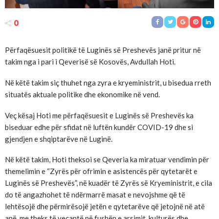
0
Përfaqësuesit politikë të Luginës së Preshevës janë pritur në
takim nga i pari i Qeverisë së Kosovës, Avdullah Hoti.
Në këtë takim siç thuhet nga zyra e kryeministrit, u bisedua rreth
situatës aktuale politike dhe ekonomike në vend.
Veç kësaj Hoti me përfaqësuesit e Luginës së Preshevës ka
biseduar edhe për sfidat në luftën kundër COVID-19 dhe si
gjendjen e shqiptarëve në Luginë.
Në këtë takim, Hoti theksoi se Qeveria ka miratuar vendimin për
themelimin e “Zyrës për ofrimin e asistencës për qytetarët e
Luginës së Preshevës”, në kuadër të Zyrës së Kryeministrit, e cila
do të angazhohet të ndërmarrë masat e nevojshme që të
lehtësojë dhe përmirësojë jetën e qytetarëve që jetojnë në atë
anë, me theks të veçantë në fushën e arsimit, kulturës dhe