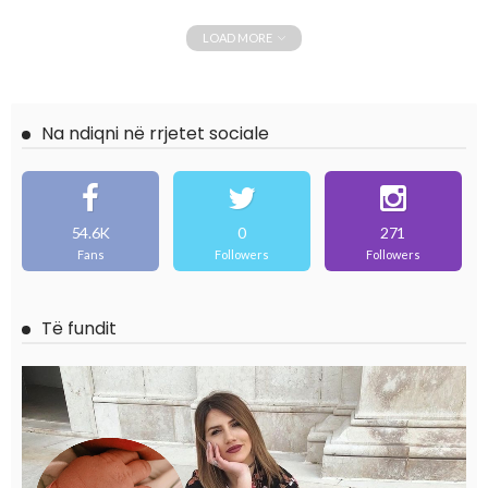
LOAD MORE
Na ndiqni në rrjetet sociale
54.6K
0
271
Fans
Followers
Followers
Të fundit