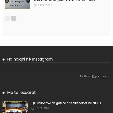
Labinotë Demit, Albin Kurti mbetet jashtë
29/01/2021
Na ndiqni në Instagram
Follow @gazetaknn
Më të lexuarat
QKSS: Kosova as gati të anëtarësohet në NATO
13/01/2017