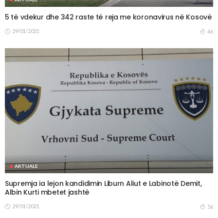
5 të vdekur dhe 342 raste të reja me koronavirus në Kosovë
29/01/2021
46
AKTUALE
Supremja ia lejon kandidimin Liburn Aliut e Labinotë Demit,
Albin Kurti mbetet jashtë
29/01/2021
56