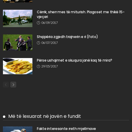
Cërrik, sherr mes të miturish. Plagoset me thikë 15-
vjeçari
06/09/2017
Shqipëria zgjedh trajnerin e ri (Foto)
06/07/2017
Përse ushqimet e skuqura janë kaq të mira?
29/05/2017
Më të lexuarat në javën e fundit
Fakte interesante rreth mjellmave