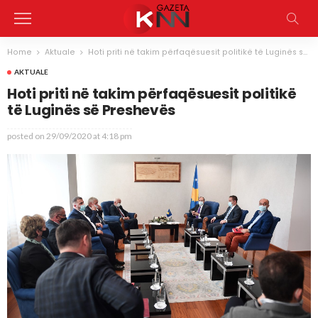
Home
Aktuale
Hoti priti në takim përfaqësuesit politikë të Luginës së Preshevës
AKTUALE
Hoti priti në takim përfaqësuesit politikë
të Luginës së Preshevës
posted on
29/09/2020 at 4:18 pm