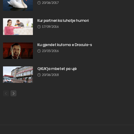
20/06/2017
Kur partneri ka luhatje humori
17/09/2016
Ku gjendet kufoma e Dracula-s
23/05/2016
QKUK’ja mbetet pa ujë
20/06/2018