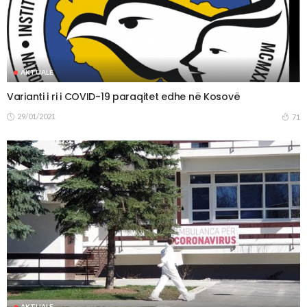
AKTUALE
Varianti i ri i COVID-19 paraqitet edhe në Kosovë
29/01/2021
71
AKTUALE