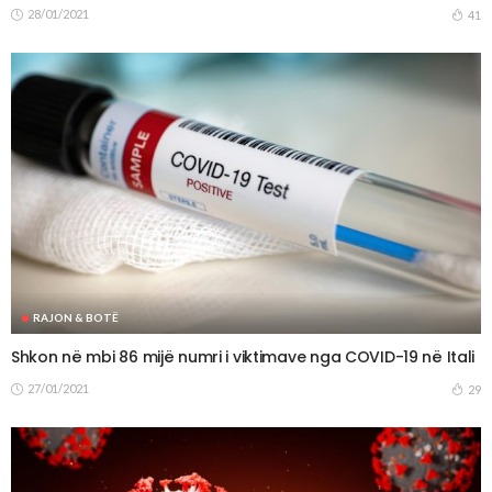
28/01/2021
41
RAJON & BOTË
Shkon në mbi 86 mijë numri i viktimave nga COVID-19 në Itali
27/01/2021
29