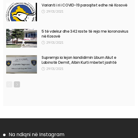
Varianti i ri i COVID-19 paraqitet edhe në Kosovë
29/01/2021
5 të vdekur dhe 342 raste të reja me koronavirus
në Kosovë
29/01/2021
Supremja ia lejon kandidimin Liburn Aliut e
Labinotë Demit, Albin Kurti mbetet jashtë
29/01/2021
Na ndiqni në Instagram