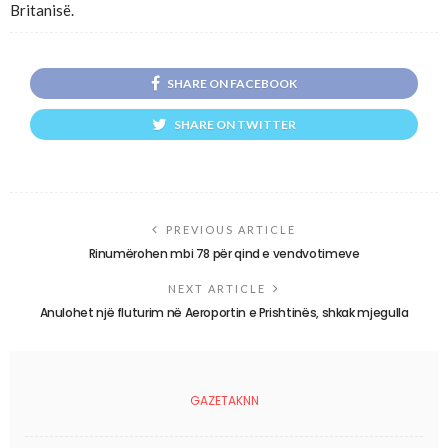
Britanisë.
SHARE ON FACEBOOK
SHARE ON TWITTER
PREVIOUS ARTICLE
Rinumërohen mbi 78 për qind e vendvotimeve
NEXT ARTICLE
Anulohet një fluturim në Aeroportin e Prishtinës, shkak mjegulla
GAZETAKNN