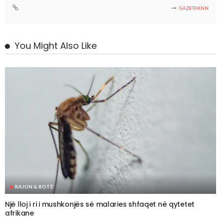
GAZETAKNN
You Might Also Like
RAJON & BOTË
Një lloj i ri i mushkonjës së malaries shfaqet në qytetet
afrikane