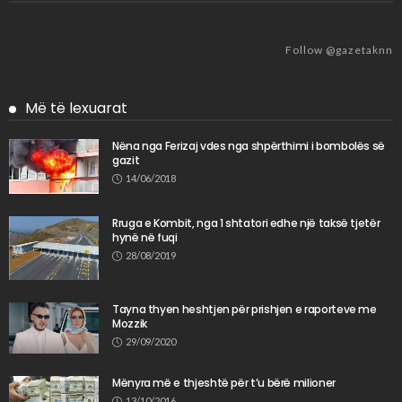
Follow @gazetaknn
Më të lexuarat
Nëna nga Ferizaj vdes nga shpërthimi i bombolës së
gazit
14/06/2018
Rruga e Kombit, nga 1 shtatori edhe një taksë tjetër
hynë në fuqi
28/08/2019
Tayna thyen heshtjen për prishjen e raporteve me
Mozzik
29/09/2020
Mënyra më e thjeshtë për t’u bërë milioner
13/10/2016