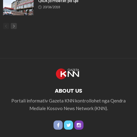
QKUK’ja mbetet pa ujë
20/06/2018
ABOUT US
Portali informativ Gazeta KNN kontrollohet nga Qendra
Mediale Kosovo News Network (KNN).