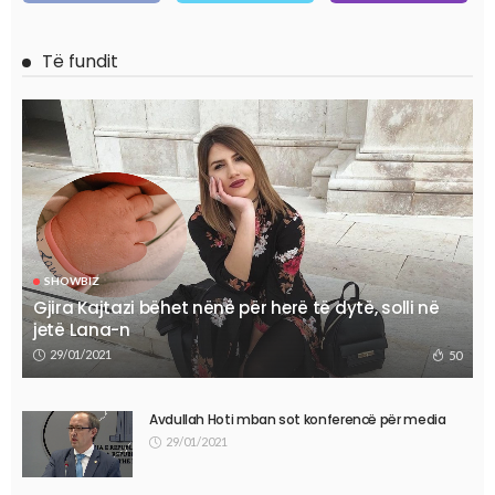
Të fundit
SHOWBIZ
Gjira Kajtazi bëhet nënë për herë të dytë, solli në
jetë Lana-n
29/01/2021
50
Avdullah Hoti mban sot konferencë për media
29/01/2021