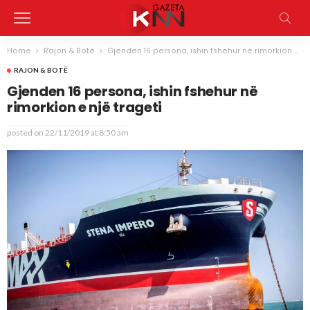
Home
Rajon & Botë
Gjenden 16 persona, ishin fshehur në rimorkion e një trageti
RAJON & BOTË
Gjenden 16 persona, ishin fshehur në
rimorkion e një trageti
posted on
22/11/2019 at 8:50 am