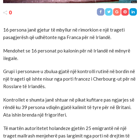
0
16 persona janë gjetur të mbyllur në rimorkion e një trageti
pasagjerësh që udhëtonte nga Franca për në Irlandë.
Mendohet se 16 personat po kalonin për në Irlandë në mënyrë
ilegale.
Grupi i personave u zbulua gjatë një kontrolli rutinë në bordin në
një trageti që ishte nisur nga porti francez i Cherbourg-ut për në
Rosslare të Irlandës.
Kontrollet e shumta janë shtuar në pikat kufitare pas ngjarjes së
rëndë ku 39 persona vdiqën gjatë kalimit të tyre për në Britani.
Ata ishin brenda një frigoriferi.
Të martën autoritetet holandeze gjetën 25 emigrantë në një
traget mallrash menjeherë pas largimit nga porti në drejtim të