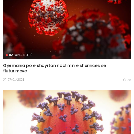
RAJON & BOTË
Gjermania po e shqyrton ndalimin e shumicës së
fluturimeve
27/01/2021
38