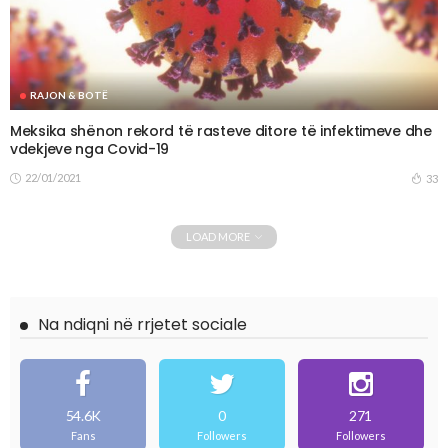
RAJON & BOTË
Meksika shënon rekord të rasteve ditore të infektimeve dhe
vdekjeve nga Covid-19
22/01/2021
33
LOAD MORE
Na ndiqni në rrjetet sociale
54.6K
0
271
Fans
Followers
Followers