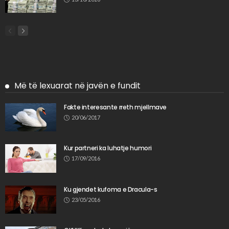
Më të lexuarat në javën e fundit
Fakte interesante rreth mjellmave
20/06/2017
Kur partneri ka luhatje humori
17/09/2016
Ku gjendet kufoma e Dracula-s
23/05/2016