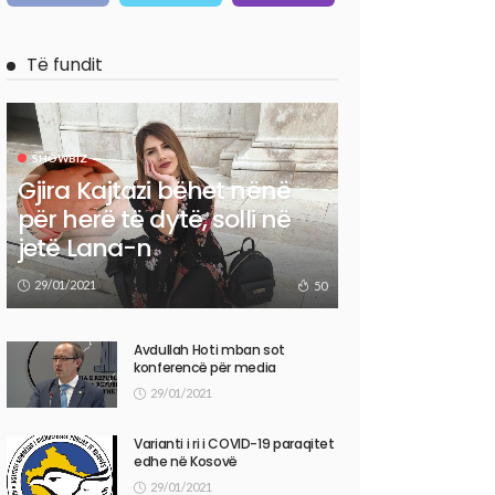
Të fundit
SHOWBIZ
Gjira Kajtazi bëhet nënë
për herë të dytë, solli në
jetë Lana-n
29/01/2021
50
Avdullah Hoti mban sot
konferencë për media
29/01/2021
Varianti i ri i COVID-19 paraqitet
edhe në Kosovë
29/01/2021