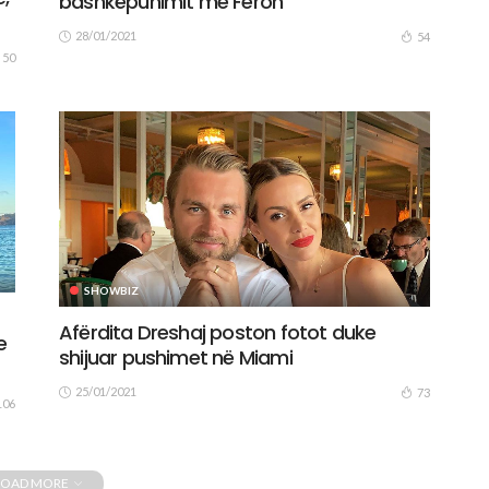
bashkëpunimit me Feron
28/01/2021
54
50
SHOWBIZ
Afërdita Dreshaj poston fotot duke
e
shijuar pushimet në Miami
25/01/2021
73
106
LOAD MORE