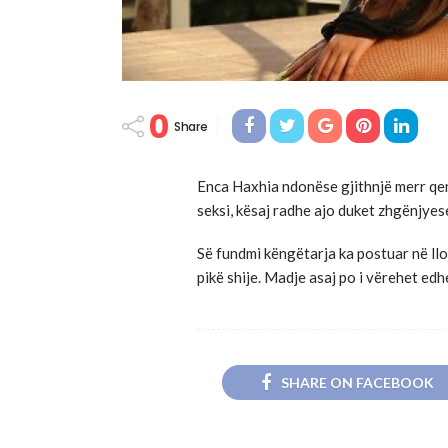
0
Share
Enca Haxhia ndonëse gjithnjë merr qe
seksi, kësaj radhe ajo duket zhgënjyes
Së fundmi këngëtarja ka postuar në ll
pikë shije. Madje asaj po i vërehet edh
SHARE ON FACEBOOK