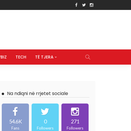
BIZ
TECH
TË TJERA
Na ndiqni në rrjetet sociale
54.6K
0
271
Fans
Followers
Followers