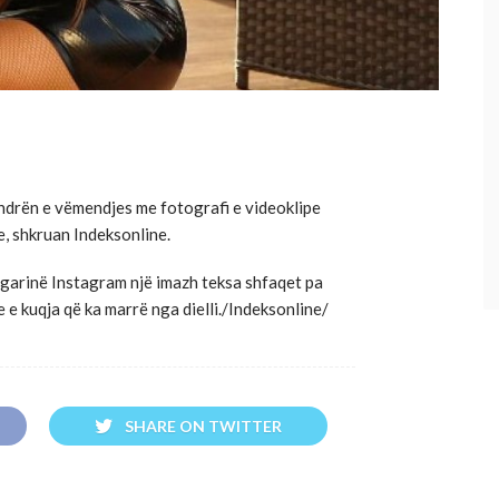
ndrën e vëmendjes me fotografi e videoklipe
e, shkruan Indeksonline.
ogarinë Instagram një imazh teksa shfaqet pa
e e kuqja që ka marrë nga dielli./Indeksonline/
SHARE ON TWITTER