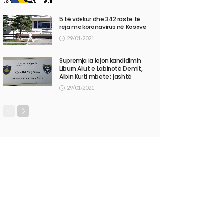
5 të vdekur dhe 342 raste të
reja me koronavirus në Kosovë
29/01/2021
Supremja ia lejon kandidimin
Liburn Aliut e Labinotë Demit,
Albin Kurti mbetet jashtë
29/01/2021