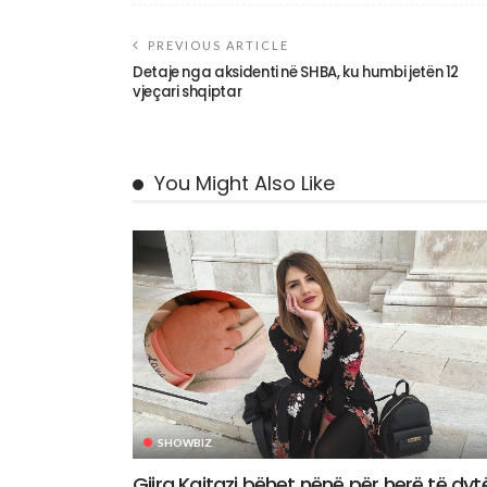
PREVIOUS ARTICLE
Detaje nga aksidenti në SHBA, ku humbi jetën 12
vjeçari shqiptar
You Might Also Like
SHOWBIZ
Gjira Kajtazi bëhet nënë për herë të dyt