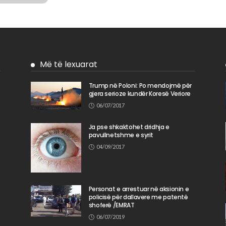
Më të lexuarat
Trump në Poloni: Po mendojmë për
gjera serioze kundër Koresë Veriore
n
06/07/2017
Ja pse shkaktohet dridhja e
pavullnetshme e syrit
04/09/2017
Personat e arrestuar në aksionin e
policisë për dallavere me patentë
shoferë /EMRAT
06/07/2019