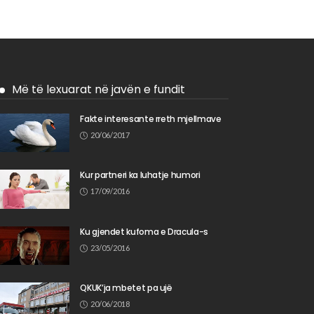
Më të lexuarat në javën e fundit
Fakte interesante rreth mjellmave
20/06/2017
Kur partneri ka luhatje humori
17/09/2016
Ku gjendet kufoma e Dracula-s
23/05/2016
QKUK’ja mbetet pa ujë
20/06/2018