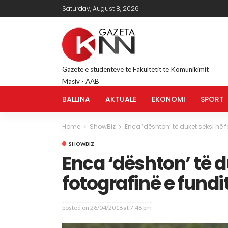
Saturday, August 8, 2026
Gazetë e studentëve të Fakultetit të Komunikimit
Masiv - AAB
BALLINA
AKTUALE
EKONOMI
SPORT
Home
ShowBiz
Enca ‘dështon’ të duket seksi në f
SHOWBIZ
Enca ‘dështon’ të d
fotografinë e fundi
posted on
26/04/2018 at 7:48 pm