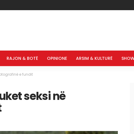
RAJON & BOTË
OPINIONE
ARSIM & KULTURË
SHOW
otografinë e fundit
uket seksi në
t