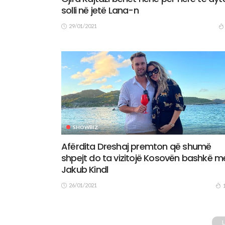
solli në jetë Lana-n
29/01/2021
SHOWBIZ
Afërdita Dreshaj premton që shumë
shpejt do ta vizitojë Kosovën bashkë m
Jakub Kindl
26/01/2021