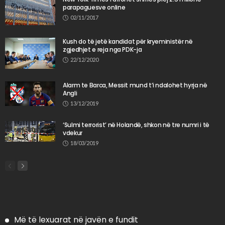
parapaguesve online
02/11/2017
Kush do të jetë kandidat për kryeministër në
zgjedhjet e reja nga PDK-ja
22/12/2020
Alarm te Barca, Messit mund t’i ndalohet hyrja në
Angli
13/12/2019
‘Sulmi terrorist’ në Holandë, shkon në tre numri i të
vdekur
18/03/2019
Më të lexuarat në javën e fundit