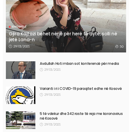
SHOWBIZ
Gjira Kajtazi bëhet nënë për herë të dytë, solli në
jetë Lana-n
29/01/2021
50
Avdullah Hoti mban sot konferencë për media
29/01/2021
Varianti i ri i COVID-19 paraqitet edhe në Kosovë
29/01/2021
5 të vdekur dhe 342 raste të reja me koronavirus
në Kosovë
29/01/2021