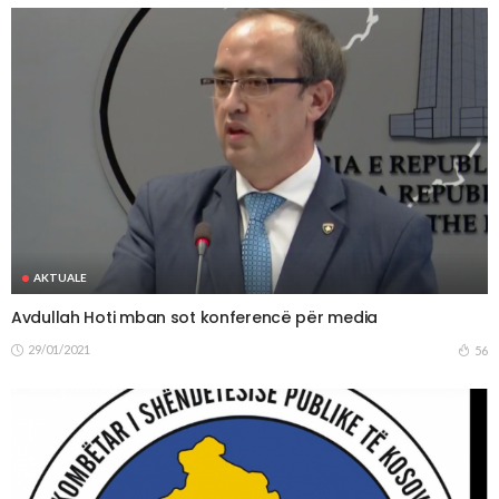
AKTUALE
Avdullah Hoti mban sot konferencë për media
29/01/2021
56