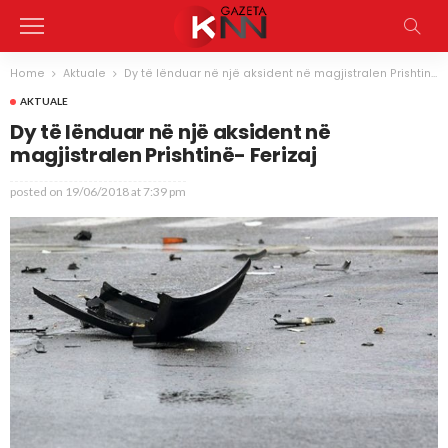
Home
Aktuale
Dy të lënduar në një aksident në magjistralen Prishtinë- Ferizaj
AKTUALE
Dy të lënduar në një aksident në
magjistralen Prishtinë- Ferizaj
posted on
19/06/2018 at 7:39 pm