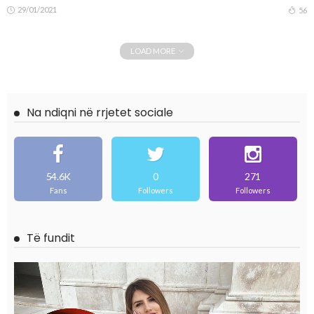
29/01/2021
56
LOAD MORE
Na ndiqni në rrjetet sociale
54.6K
0
271
Fans
Followers
Followers
Të fundit