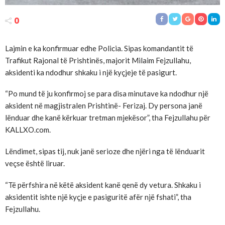
0
Lajmin e ka konfirmuar edhe Policia. Sipas komandantit të
Trafikut Rajonal të Prishtinës, majorit Milaim Fejzullahu,
aksidenti ka ndodhur shkaku i një kyçjeje të pasigurt.
“Po mund të ju konfirmoj se para disa minutave ka ndodhur një
aksident në magjistralen Prishtinë- Ferizaj. Dy persona janë
lënduar dhe kanë kërkuar tretman mjekësor”, tha Fejzullahu për
KALLXO.com.
Lëndimet, sipas tij, nuk janë serioze dhe njëri nga të lënduarit
veçse është liruar.
“Të përfshira në këtë aksident kanë qenë dy vetura. Shkaku i
aksidentit ishte një kyçje e pasiguritë afër një fshati”, tha
Fejzullahu.