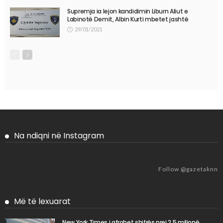
Supremja ia lejon kandidimin Liburn Aliut e
Labinotë Demit, Albin Kurti mbetet jashtë
29/01/2021
Na ndiqni në Instagram
Follow @gazetaknn
Më të lexuarat
New York Times i afrohet shifrës prej 2.5 milionë