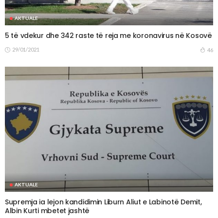
AKTUALE
5 të vdekur dhe 342 raste të reja me koronavirus në Kosovë
29/01/2021
46
AKTUALE
Supremja ia lejon kandidimin Liburn Aliut e Labinotë Demit,
Albin Kurti mbetet jashtë