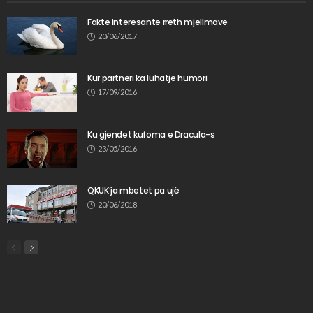
Fakte interesante rreth mjellmave
20/06/2017
Kur partneri ka luhatje humori
17/09/2016
Ku gjendet kufoma e Dracula-s
23/05/2016
QKUK’ja mbetet pa ujë
20/06/2018