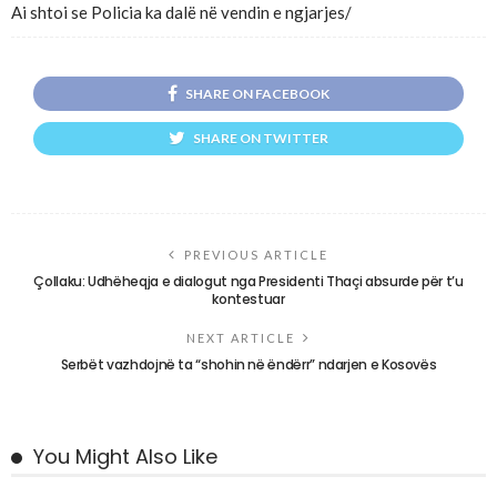
Ai shtoi se Policia ka dalë në vendin e ngjarjes/
SHARE ON FACEBOOK
SHARE ON TWITTER
PREVIOUS ARTICLE
Çollaku: Udhëheqja e dialogut nga Presidenti Thaçi absurde për t’u
kontestuar
NEXT ARTICLE
Serbët vazhdojnë ta “shohin në ëndërr” ndarjen e Kosovës
You Might Also Like