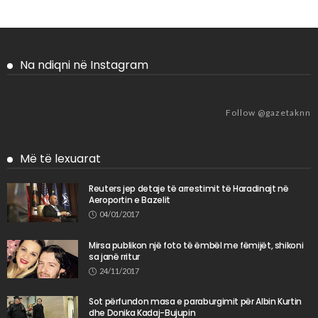
Na ndiqni në Instagram
Follow @gazetaknn
Më të lexuarat
Reuters jep detaje të arrestimit të Haradinajt në
Aeroportin e Bazelit
04/01/2017
Mirsa publikon një foto të ëmbël me fëmijët, shikoni
sa janë rritur
24/11/2017
Sot përfundon masa e paraburgimit për Albin Kurtin
dhe Donika Kadaj-Bujupin