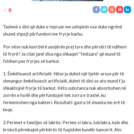
0
Tashmë e dini që duke e tepruar me ushqimin ose duke ngrënë
shumë shpejt përfundoni me fryrje barku.
Por nëse nuk keni bërë asnjërën prej tyre dhe përsëri të ndiheni
të fryrë? Ja cilat janë disa nga shkaqet “tinëzare” që mund të
fshihen pas fryrjes së barkut.
1. Ëmbëlsuesit artificialë: Nëse ju duhet një tjetër arsye për të
shmangur ëmbëlsuesit artificialë, duhet të dini se ato mund t’ju
shkaktojnë fryrje të barkut. Këto substanca nuk absorbohen në
zorrën e hollë dhe përfundojnë tek zorra e trashë, ku
fermentohen nga bakteri. Rezultati: gazra të shumta me erë të
keqe.
2.Perimet e familjes së lakrës: Perime si lakra, lulelakra, kale dhe
brokoli përmbajnë përbërës të fuqishëm kundër kancerit. Ato