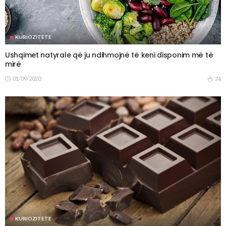
KURIOZITETE
Ushqimet natyrale që ju ndihmojnë të keni disponim më të
mirë
01/09/2020
74
KURIOZITETE