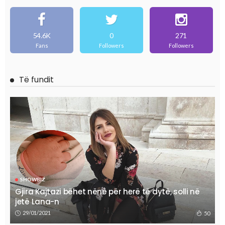
54.6K
0
271
Fans
Followers
Followers
Të fundit
SHOWBIZ
Gjira Kajtazi bëhet nënë për herë të dytë, solli në
jetë Lana-n
29/01/2021
50