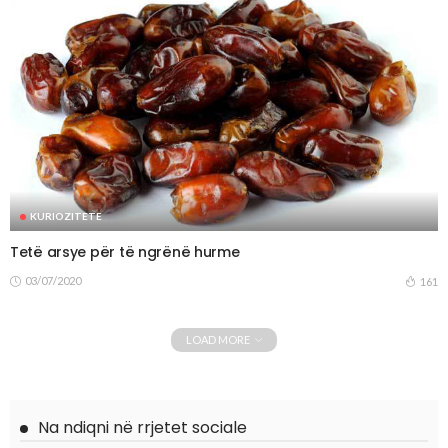
KURIOZITETE
Tetë arsye për të ngrënë hurme
03/07/2020
161
LOAD MORE
Na ndiqni në rrjetet sociale