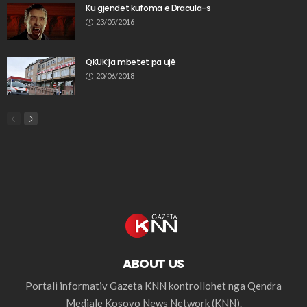
Ku gjendet kufoma e Dracula-s
23/05/2016
QKUK’ja mbetet pa ujë
20/06/2018
ABOUT US
Portali informativ Gazeta KNN kontrollohet nga Qendra
Mediale Kosovo News Network (KNN).