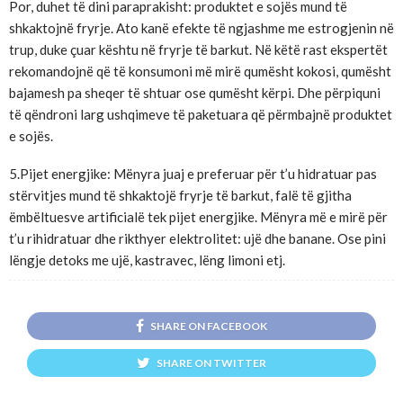
Por, duhet të dini paraprakisht: produktet e sojës mund të
shkaktojnë fryrje. Ato kanë efekte të ngjashme me estrogjenin në
trup, duke çuar kështu në fryrje të barkut. Në këtë rast ekspertët
rekomandojnë që të konsumoni më mirë qumësht kokosi, qumësht
bajamesh pa sheqer të shtuar ose qumësht kërpi. Dhe përpiquni
të qëndroni larg ushqimeve të paketuara që përmbajnë produktet
e sojës.
5.Pijet energjike: Mënyra juaj e preferuar për t’u hidratuar pas
stërvitjes mund të shkaktojë fryrje të barkut, falë të gjitha
ëmbëltuesve artificialë tek pijet energjike. Mënyra më e mirë për
t’u rihidratuar dhe rikthyer elektrolitet: ujë dhe banane. Ose pini
lëngje detoks me ujë, kastravec, lëng limoni etj.
SHARE ON FACEBOOK
SHARE ON TWITTER