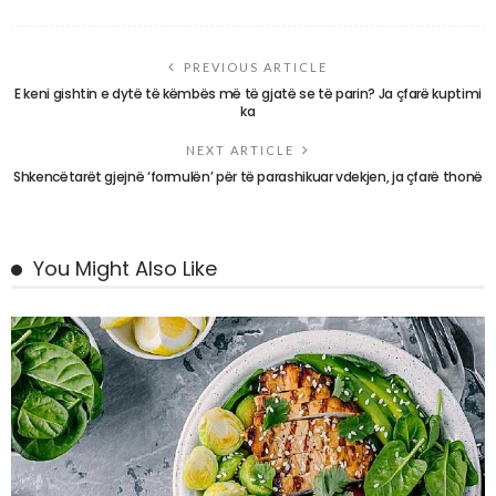
PREVIOUS ARTICLE
E keni gishtin e dytë të këmbës më të gjatë se të parin? Ja çfarë kuptimi
ka
NEXT ARTICLE
Shkencëtarët gjejnë ‘formulën’ për të parashikuar vdekjen, ja çfarë thonë
You Might Also Like