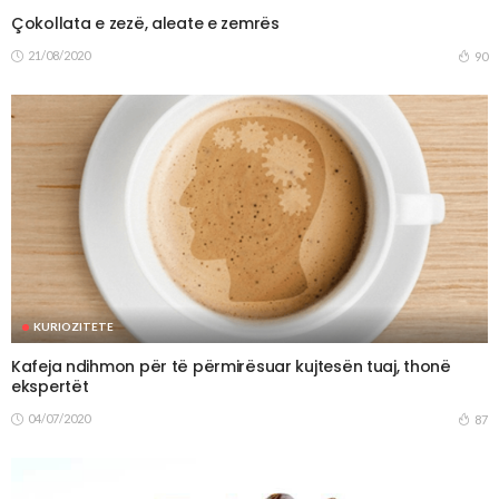
Çokollata e zezë, aleate e zemrës
21/08/2020
90
KURIOZITETE
Kafeja ndihmon për të përmirësuar kujtesën tuaj, thonë
ekspertët
04/07/2020
87