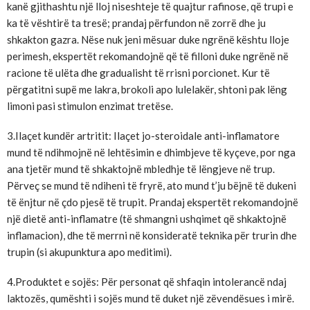
kanë gjithashtu një lloj niseshteje të quajtur rafinose, që trupi e
ka të vështirë ta tresë; prandaj përfundon në zorrë dhe ju
shkakton gazra. Nëse nuk jeni mësuar duke ngrënë kështu lloje
perimesh, ekspertët rekomandojnë që të filloni duke ngrënë në
racione të ulëta dhe gradualisht të rrisni porcionet. Kur të
përgatitni supë me lakra, brokoli apo lulelakër, shtoni pak lëng
limoni pasi stimulon enzimat tretëse.
3.Ilaçet kundër artritit: Ilaçet jo-steroidale anti-inflamatore
mund të ndihmojnë në lehtësimin e dhimbjeve të kyçeve, por nga
ana tjetër mund të shkaktojnë mbledhje të lëngjeve në trup.
Përveç se mund të ndiheni të fryrë, ato mund t’ju bëjnë të dukeni
të ënjtur në çdo pjesë të trupit. Prandaj ekspertët rekomandojnë
një dietë anti-inflamatre (të shmangni ushqimet që shkaktojnë
inflamacion), dhe të merrni në konsideratë teknika për trurin dhe
trupin (si akupunktura apo meditimi).
4.Produktet e sojës: Për personat që shfaqin intolerancë ndaj
laktozës, qumështi i sojës mund të duket një zëvendësues i mirë.