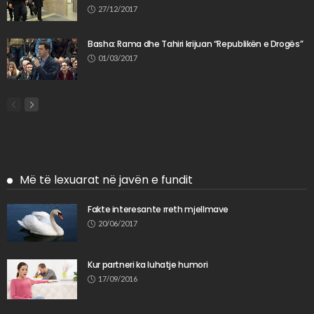
27/12/2017
Basha: Rama dhe Tahiri krijuan “Republikën e Drogës”
01/03/2017
Më të lexuarat në javën e fundit
Fakte interesante rreth mjellmave
20/06/2017
Kur partneri ka luhatje humori
17/09/2016