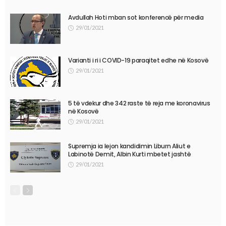
Avdullah Hoti mban sot konferencë për media
29/01/2021
Varianti i ri i COVID-19 paraqitet edhe në Kosovë
29/01/2021
5 të vdekur dhe 342 raste të reja me koronavirus
në Kosovë
29/01/2021
Supremja ia lejon kandidimin Liburn Aliut e
Labinotë Demit, Albin Kurti mbetet jashtë
29/01/2021