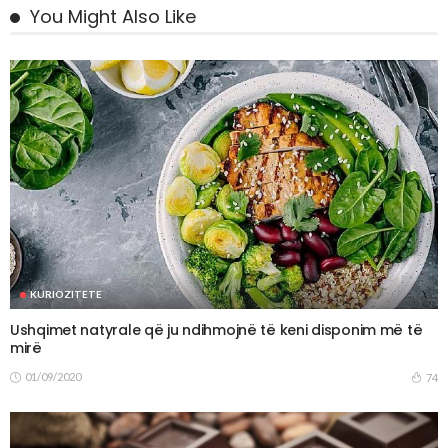
You Might Also Like
KURIOZITETE
Ushqimet natyrale që ju ndihmojnë të keni disponim më të
mirë
01/09/2020
74