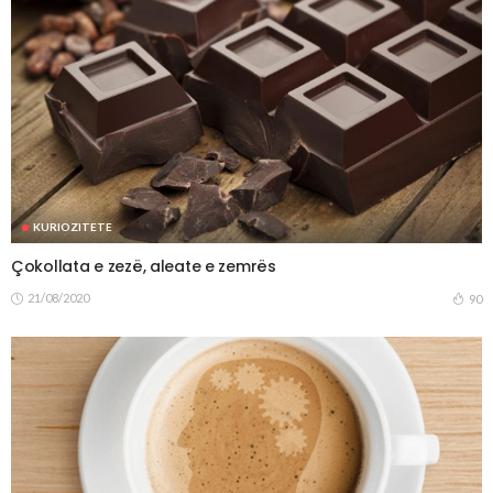
KURIOZITETE
Çokollata e zezë, aleate e zemrës
21/08/2020
90