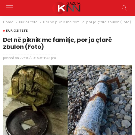
Home
Kuriozitete
Del në piknik me familje, por ja çfarë zbulon (Foto)
KURIOZITETE
Del në piknik me familje, por ja çfarë
zbulon (Foto)
posted on
27/10/2016 at 1:42 pm