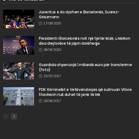
Juventus e do dyshen e Barcelonës, Suarez-
Griezmann
17/08/2020
Presidenti i Barcelonës nxit një tjetër krizë, u kërkon
disa drejtorëve të japin dorëheqje
08/04/2020
Guardiola shpenzojë 1 miliardë euro për transferime
(Foto)
25/07/2017
PDK: Kriminelët e Vetëvendosjes që sulmuan Vitore
Stavilecin nuk duhet të jenë të lirë
28/08/2017