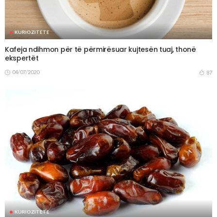
KURIOZITETE
Kafeja ndihmon për të përmirësuar kujtesën tuaj, thonë
ekspertët
04/07/2020
87
KURIOZITETE