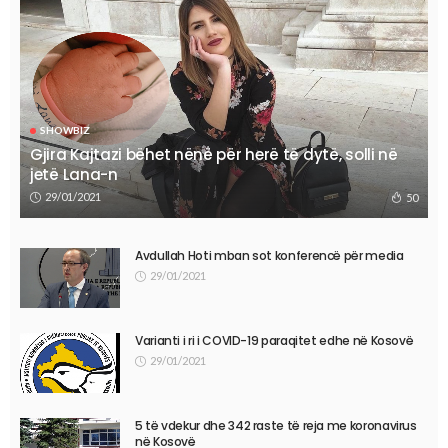
SHOWBIZ
Gjira Kajtazi bëhet nënë për herë të dytë, solli në
jetë Lana-n
29/01/2021
50
Avdullah Hoti mban sot konferencë për media
29/01/2021
Varianti i ri i COVID-19 paraqitet edhe në Kosovë
29/01/2021
5 të vdekur dhe 342 raste të reja me koronavirus
në Kosovë