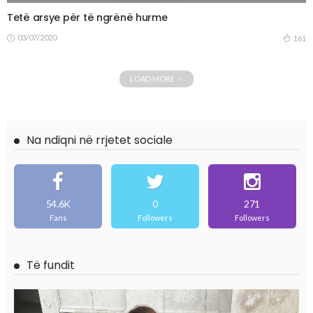
Tetë arsye për të ngrënë hurme
03/07/2020
161
LOAD MORE
Na ndiqni në rrjetet sociale
54.6K
0
271
Fans
Followers
Followers
Të fundit