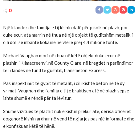
0
Një irlandez dhe familja e tij kishin dalë për piknik në plazh, por
duke ecur, ata marrin në thua në një objekt të çuditshëm metalik, i
cili doli se mbante kokainë në vlerë prej 4.4 milionë funte.
Michael Vaughan mori në thua në këtë objekt duke ecur në
plazhin “Kilmacreehy”, në County Clare, në bregdetin perëndimor
të Irlandës në fund të gushtit, transmeton Express.
Pas inspektimit të gypit të metalit, i cili kishte beton në të dy
vrimat, Vaughan dhe familja e tij e braktisen atë në plazh sepse
ishte shumë e rëndë për ta lëvizur.
Shumë vizitues të plazhit nuk e kishin prekur atë, derisa oficerët
doganorë kishin ardhur në vend të ngjarjes pas një informate dhe
e konfiskuan këtë të hënë.