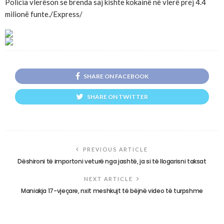
Policia vlerëson se brenda saj kishte kokainë në vlerë prej 4.4
milionë funte./Express/
SHARE ON FACEBOOK
SHARE ON TWITTER
PREVIOUS ARTICLE
Dëshironi të importoni veturë nga jashtë, ja si të llogarisni taksat
NEXT ARTICLE
Maniakja 17-vjeçare, nxit meshkujt të bëjnë video të turpshme