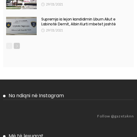
29/01/2021
Supremja ia lejon kandidimin Liburn Aliut e
Labinotë Demit, Albin Kurti mbetet jashtë
29/01/2021
Na ndiqni në Instagram
Follow @gazetaknn
Më të lexuarat