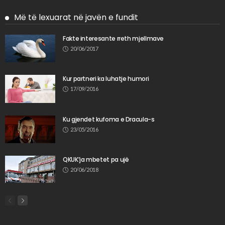
Më të lexuarat në javën e fundit
Fakte interesante rreth mjellmave
20/06/2017
Kur partneri ka luhatje humori
17/09/2016
Ku gjendet kufoma e Dracula-s
23/05/2016
QKUK’ja mbetet pa ujë
20/06/2018