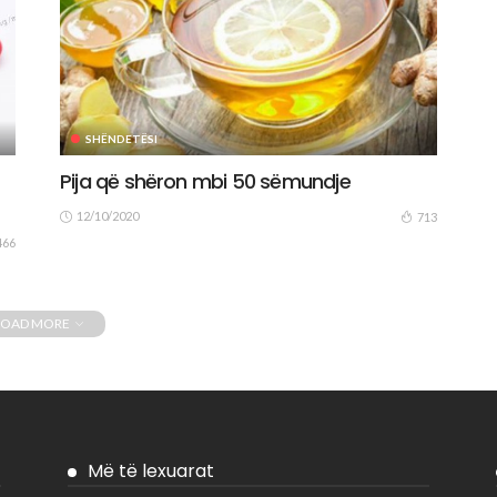
SHËNDETËSI
Pija që shëron mbi 50 sëmundje
12/10/2020
713
466
LOAD MORE
Më të lexuarat