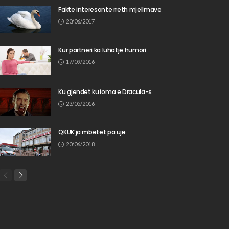
Fakte interesante rreth mjellmave
20/06/2017
Kur partneri ka luhatje humori
17/09/2016
Ku gjendet kufoma e Dracula-s
23/05/2016
QKUK’ja mbetet pa ujë
20/06/2018