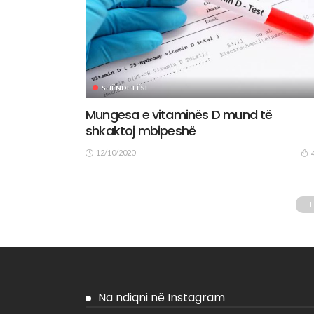
SHËNDETËSI
Mungesa e vitaminës D mund të
shkaktoj mbipeshë
12/10/2020
Na ndiqni në Instagram