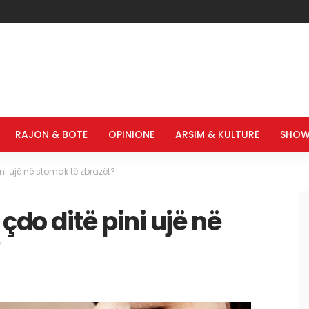
RAJON & BOTË
OPINIONE
ARSIM & KULTURË
SHOW
i ujë në stomak të zbrazët?
do ditë pini ujë në
?