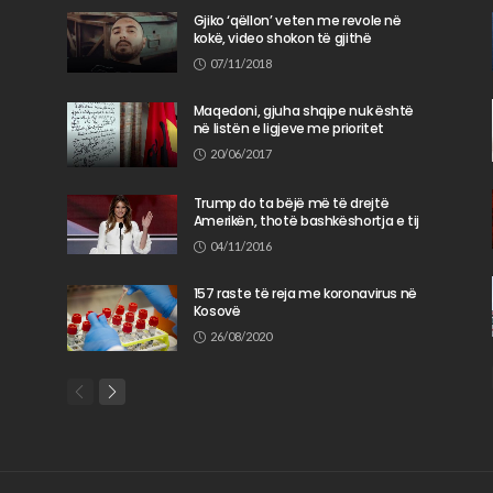
Gjiko ‘qëllon’ veten me revole në
kokë, video shokon të gjithë
n
07/11/2018
Maqedoni, gjuha shqipe nuk është
në listën e ligjeve me prioritet
20/06/2017
Trump do ta bëjë më të drejtë
Amerikën, thotë bashkëshortja e tij
04/11/2016
157 raste të reja me koronavirus në
Kosovë
26/08/2020