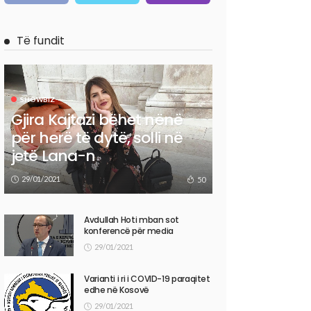
Të fundit
SHOWBIZ
Gjira Kajtazi bëhet nënë
për herë të dytë, solli në
jetë Lana-n
29/01/2021
50
Avdullah Hoti mban sot
konferencë për media
29/01/2021
Varianti i ri i COVID-19 paraqitet
edhe në Kosovë
29/01/2021