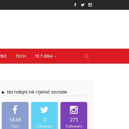
BIZ
TECH
TË TJERA
Na ndiqni në rrjetet sociale
54.6K
0
271
Fans
Followers
Followers