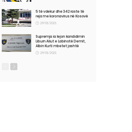
5 të vdekur dhe 342 raste të
reja me koronavirus në Kosovë
29/01/2021
Supremja ia lejon kandidimin
Liburn Aliut e Labinotë Demit,
Albin Kurti mbetet jashtë
29/01/2021