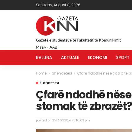
Saturday, August 8, 2026
Gazetë e studentëve të Fakultetit të Komunikimit
Masiv - AAB
BALLINA
AKTUALE
EKONOMI
SPORT
Home
Shëndetësi
Çfarë ndodhë nëse çdo ditë pin
SHËNDETËSI
Çfarë ndodhë nëse ç
stomak të zbrazët
posted on
25/10/2016 at 10:03 pm