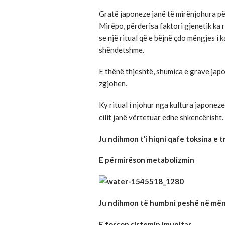
Gratë japoneze janë të mirënjohura për
Mirëpo, përderisa faktori gjenetik ka 
se një ritual që e bëjnë çdo mëngjes i 
shëndetshme.
E thënë thjeshtë, shumica e grave japo
zgjohen.
Ky ritual i njohur nga kultura japoneze
cilit janë vërtetuar edhe shkencërisht.
Ju ndihmon t’i hiqni qafe toksina e t
E përmirëson metabolizmin
Ju ndihmon të humbni peshë në më
E forcon sistemin imunitar