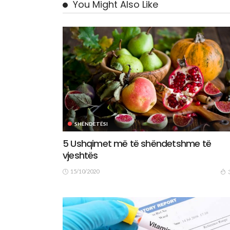
You Might Also Like
SHËNDETËSI
5 Ushqimet më të shëndetshme të
vjeshtës
15/10/2020