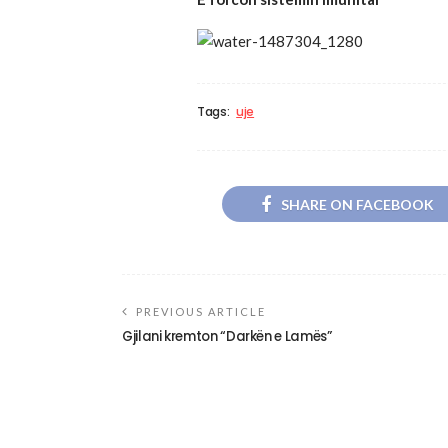
Tags:
uje
SHARE ON FACEBOOK
PREVIOUS ARTICLE
Gjilani kremton “Darkën e Lamës”