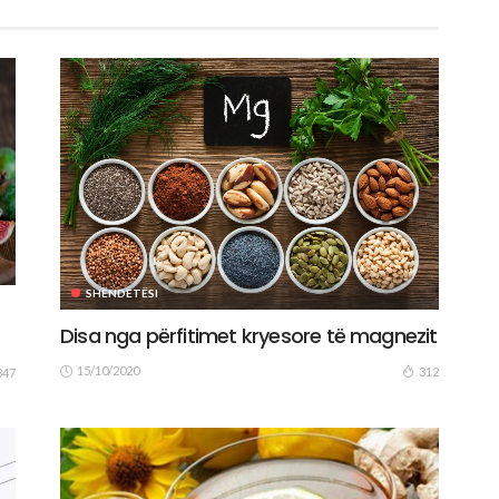
SHËNDETËSI
Disa nga përfitimet kryesore të magnezit
15/10/2020
312
347