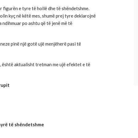
 figurën e tyre të hollë dhe të shëndetshme.
rolin kyç në këtë mes, shumë prej tyre deklarojnë
ka ndihmuar po ashtu që të jenë më të
neze pinë një gotë ujë menjëherë pasi të
, është aktualisht tretman me ujë efektet e të
rupit
nyrë të shëndetshme