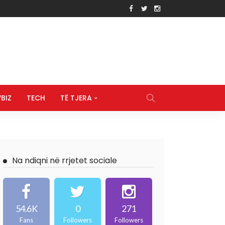
BIZ
TECH
TË TJERA
Na ndiqni në rrjetet sociale
54.6K
0
271
Fans
Followers
Followers