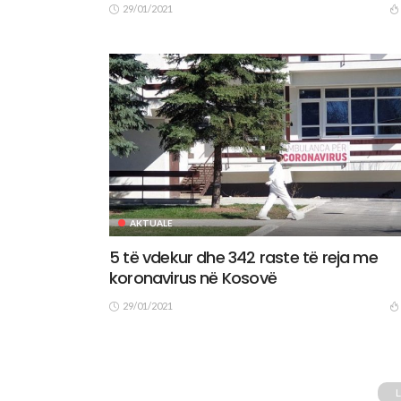
29/01/2021
AKTUALE
5 të vdekur dhe 342 raste të reja me
koronavirus në Kosovë
29/01/2021