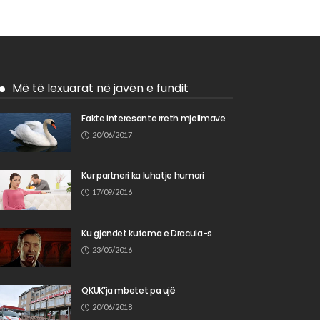
Më të lexuarat në javën e fundit
Fakte interesante rreth mjellmave
20/06/2017
Kur partneri ka luhatje humori
17/09/2016
Ku gjendet kufoma e Dracula-s
23/05/2016
QKUK’ja mbetet pa ujë
20/06/2018