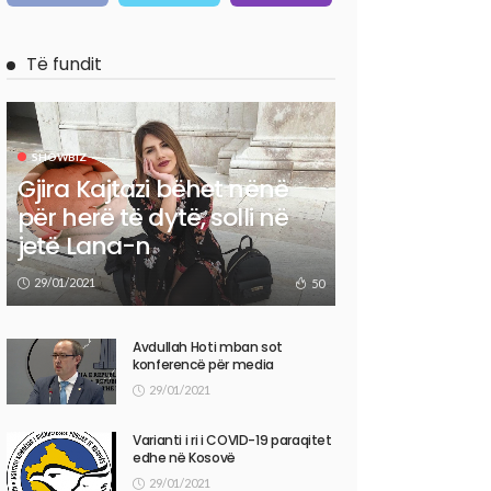
Të fundit
SHOWBIZ
Gjira Kajtazi bëhet nënë
për herë të dytë, solli në
jetë Lana-n
29/01/2021
50
Avdullah Hoti mban sot
konferencë për media
29/01/2021
Varianti i ri i COVID-19 paraqitet
edhe në Kosovë
29/01/2021