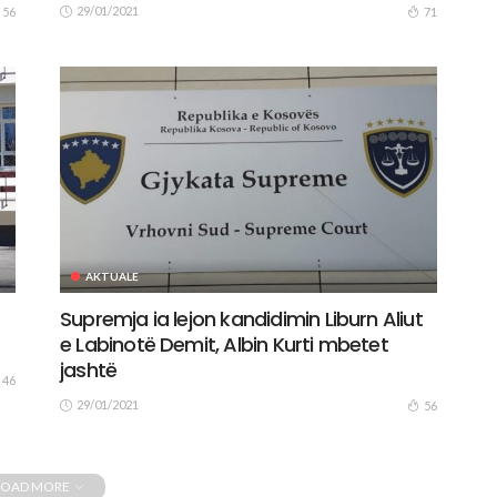
29/01/2021
56
71
AKTUALE
Supremja ia lejon kandidimin Liburn Aliut
e Labinotë Demit, Albin Kurti mbetet
jashtë
46
29/01/2021
56
LOAD MORE