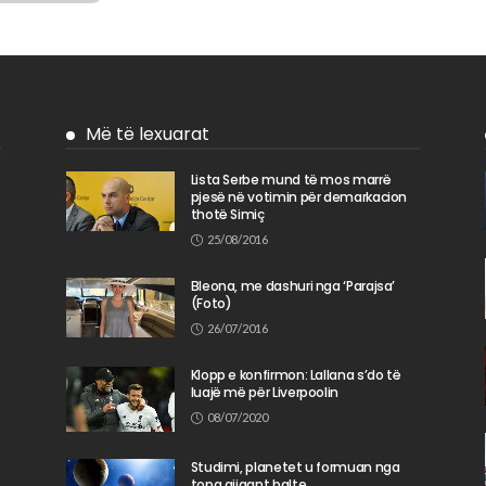
Më të lexuarat
Lista Serbe mund të mos marrë
pjesë në votimin për demarkacion
n
thotë Simiç
25/08/2016
Bleona, me dashuri nga ‘Parajsa’
(Foto)
26/07/2016
Klopp e konfirmon: Lallana s’do të
luajë më për Liverpoolin
08/07/2020
Studimi, planetet u formuan nga
topa gjigant balte