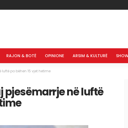
RAJON & BOTË
OPINIONE
ARSIM & KULTURË
SHOW
 luftë po bëhen 15 vjet hetime
j pjesëmarrje në luftë
etime