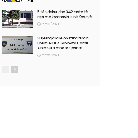
5 të vdekur dhe 342 raste të
reja me koronavirus në Kosovë
29/01/2021
Supremja ia lejon kandidimin
Liburn Aliut e Labinotë Demit,
Albin Kurti mbetet jashtë
29/01/2021