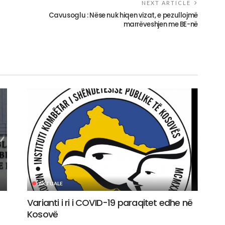
NEXT ARTICLE
Cavusoglu : Nëse nuk hiqen vizat, e pezullojmë
marrëveshjen me BE-në
AKTUALE
Varianti i ri i COVID-19 paraqitet edhe në
Kosovë