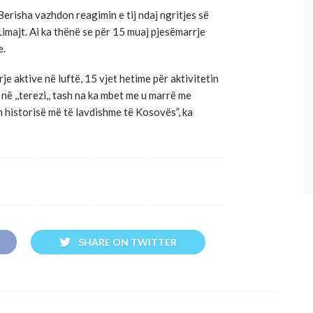
erisha vazhdon reagimin e tij ndaj ngritjes së
Limajt. Ai ka thënë se për 15 muaj pjesëmarrje
e.
je aktive në luftë, 15 vjet hetime për aktivitetin
ë në ,,terezi,, tash na ka mbet me u marrë me
on historisë më të lavdishme të Kosovës”, ka
SHARE ON TWITTER