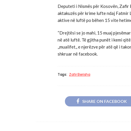
Deputeti i Nismës për Kosovën, Zafir B
aktakuzës për krime lufte ndaj Fatmir 
aktive në luftë po bëhen 15 vite hetim
“Drejtësi se jo mahi, 15 muaj pjesëmarr
në atë luftë. Të gjitha punët i kemi qit
,,mualifet,, e njerëzve për atë që i tak
shkruar në facebook.
Tags:
Zafir Berisha
SHARE ON FACEBOOK