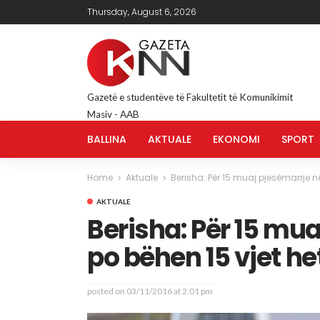
Thursday, August 6, 2026
Gazetë e studentëve të Fakultetit të Komunikimit
Masiv - AAB
BALLINA
AKTUALE
EKONOMI
SPORT
Home
Aktuale
Berisha: Për 15 muaj pjesëmarrje në
AKTUALE
Berisha: Për 15 mua
po bëhen 15 vjet h
posted on
03/11/2016 at 2:01 pm