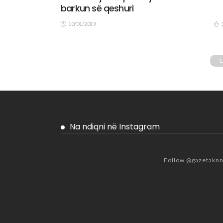
barkun së qeshuri
10/01/2019
Na ndiqni në Instagram
Follow @gazetakn