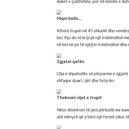
duket e çuditshme, por në këndin e duh
Hiqni belin…
Ktheni trupin në 45 shkallë dhe vendos
bel. Kjo do të krijojë një trekëndësh m
në bel në po të njëjtin trekëndësh dhe 
Zgjatni qafën
Ulja e shpatullës së përparme e zgjatë
shfaqur duart, ijët dhe fytyrën.
Theksoni vijat e trupit
Nëse dëshironi të jeni përballë me kam
atë mënyrë që e bëni një formë sikur të