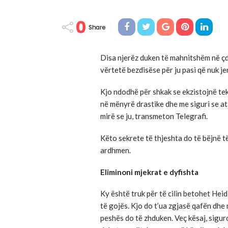
0
Share
Disa njerëz duken të mahnitshëm në çdo
vërtetë bezdisëse për ju pasi që nuk je
Kjo ndodhë për shkak se ekzistojnë te
në mënyrë drastike dhe me siguri se at
mirë se ju, transmeton Telegrafi.
Këto sekrete të thjeshta do të bëjnë të
ardhmen.
Eliminoni mjekrat e dyfishta
Ky është truk për të cilin betohet Hei
të gojës. Kjo do t’ua zgjasë qafën dhe
peshës do të zhduken. Veç kësaj, sigur