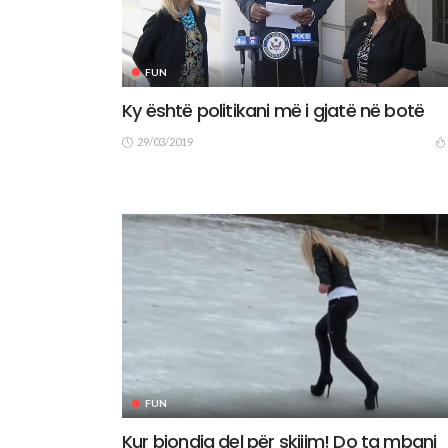
FUN
Ky është politikani më i gjatë në botë
29/03/2019
FUN
Kur biondja del për skijim! Do ta mbani