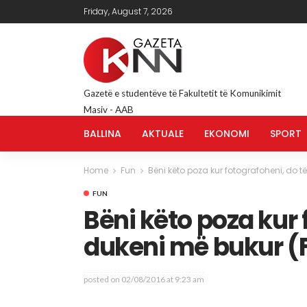
Friday, August 7, 2026
Gazetë e studentëve të Fakultetit të Komunikimit
Masiv - AAB
BALLINA
AKTUALE
EKONOMI
SPORT
Home
Fun
Bëni këto poza kur fotografoheni, do t
FUN
Bëni këto poza kur 
dukeni më bukur (
posted on
02/08/2016 at 9:23 am