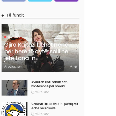
Të fundit
SHOWBIZ
Gjira Kajtazi bëhet nënë
për herë të dytë, solli në
jetë Lana-n
29/01/2021
50
Avdullah Hoti mban sot
konferencë për media
29/01/2021
Varianti i ri i COVID-19 paraqitet
edhe në Kosovë
29/01/2021