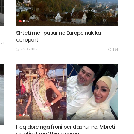
FUN
Shteti më i pasur në Europë nuk ka
aeroport
94
26/01/2019
184
FUN
Heq dorë nga froni për dashurinë, Mbreti
arratiset me 25-vjeçaren