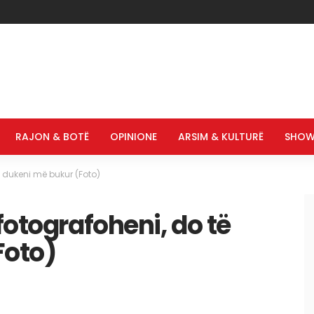
RAJON & BOTË
OPINIONE
ARSIM & KULTURË
SHOW
ë dukeni më bukur (Foto)
fotografoheni, do të
Foto)