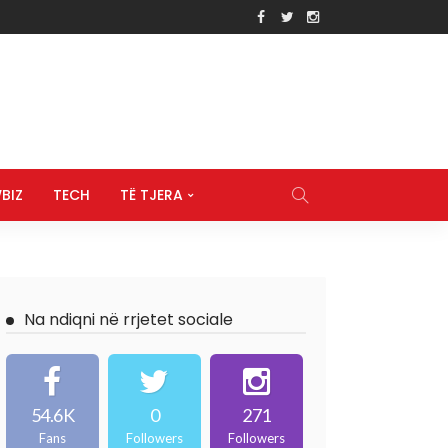
BIZ
TECH
TË TJERA
Na ndiqni në rrjetet sociale
54.6K
0
271
Fans
Followers
Followers