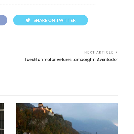
SHARE ON TWITTER
NEXT ARTICLE
I dështon motori veturës Lamborghini Aventador