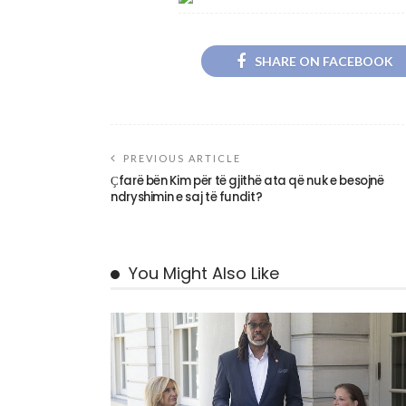
SHARE ON FACEBOOK
PREVIOUS ARTICLE
Ҫfarë bën Kim për të gjithë ata që nuk e besojnë
ndryshimin e saj të fundit?
You Might Also Like