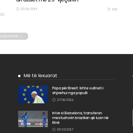
07/01/2019
140
233
LOAD MORE
Më të lexuarat
​Papa për Brexit: Ishte vullneti i
shprehur nga populli
n
27/06/2016
Inter si Barcelona, transferon
mesfushorin brazilian që luan në
Kinë
05/10/2017