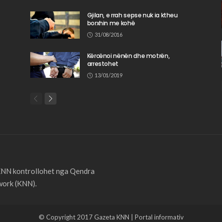
Gjilan, e rrah sepse nuk ia ktheu
borxhin me kohë
31/08/2016
Kërcënoi nënën dhe motrën,
arrestohet
13/01/2019
 KNN kontrollohet nga Qendra
ork (KNN).
© Copyright 2017 Gazeta KNN | Portal informativ