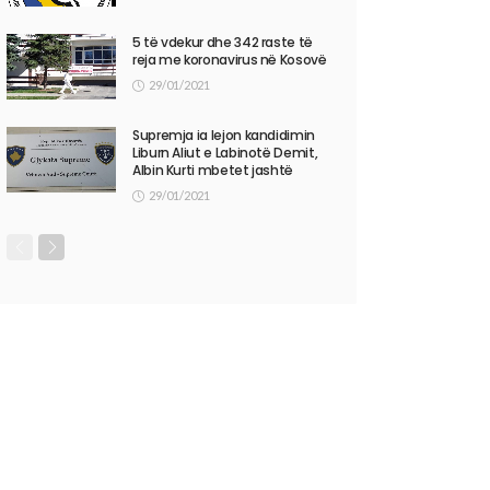
5 të vdekur dhe 342 raste të
reja me koronavirus në Kosovë
29/01/2021
Supremja ia lejon kandidimin
Liburn Aliut e Labinotë Demit,
Albin Kurti mbetet jashtë
29/01/2021