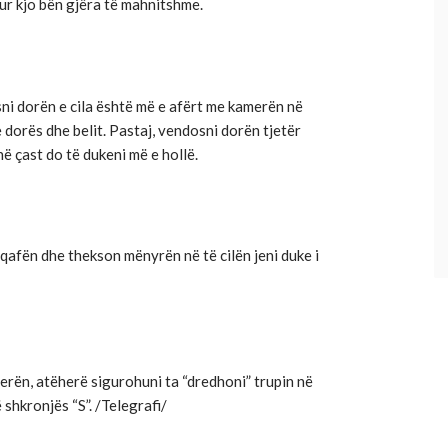
ur kjo bën gjëra të mahnitshme.
ni dorën e cila është më e afërt me kamerën në
e dorës dhe belit. Pastaj, vendosni dorën tjetër
në çast do të dukeni më e hollë.
 qafën dhe thekson mënyrën në të cilën jeni duke i
erën, atëherë sigurohuni ta “dredhoni” trupin në
 shkronjës “S”. /Telegrafi/