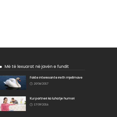
Më të lexuarat në javën e fundit
Fakte interesante rreth mjellmave
20/06/2017
Kur partneri ka luhatje humori
17/09/2016