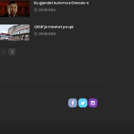
Ku gjendet kufoma e Dracula-s
23/05/2016
QKUK’ja mbetet pa ujë
20/06/2018