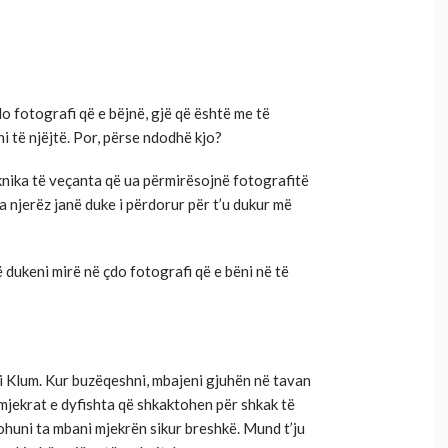
 fotografi që e bëjnë, gjë që është me të
ni të njëjtë. Por, përse ndodhë kjo?
knika të veçanta që ua përmirësojnë fotografitë
a njerëz janë duke i përdorur për t’u dukur më
 dukeni mirë në çdo fotografi që e bëni në të
di Klum. Kur buzëqeshni, mbajeni gjuhën në tavan
 mjekrat e dyfishta që shkaktohen për shkak të
ohuni ta mbani mjekrën sikur breshkë. Mund t’ju