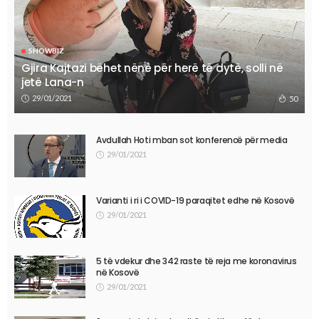
SHOWBIZ
Gjira Kajtazi bëhet nënë për herë të dytë, solli në
jetë Lana-n
29/01/2021
50
Avdullah Hoti mban sot konferencë për media
29/01/2021
Varianti i ri i COVID-19 paraqitet edhe në Kosovë
29/01/2021
5 të vdekur dhe 342 raste të reja me koronavirus
në Kosovë
29/01/2021