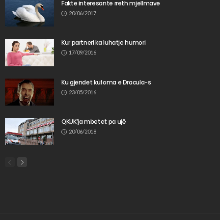
Fakte interesante rreth mjellmave
20/06/2017
Kur partneri ka luhatje humori
17/09/2016
Ku gjendet kufoma e Dracula-s
23/05/2016
QKUK’ja mbetet pa ujë
20/06/2018