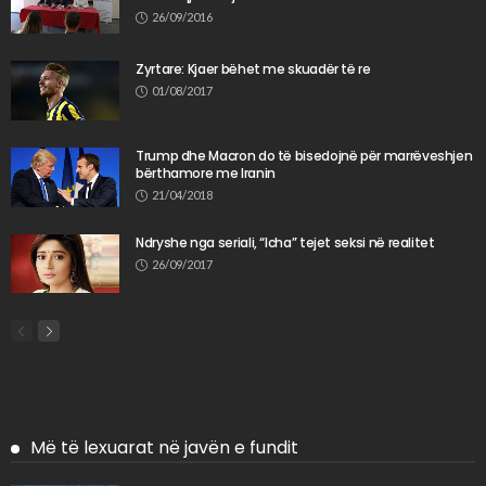
26/09/2016
Zyrtare: Kjaer bëhet me skuadër të re
01/08/2017
Trump dhe Macron do të bisedojnë për marrëveshjen
bërthamore me Iranin
21/04/2018
Ndryshe nga seriali, “Icha” tejet seksi në realitet
26/09/2017
Më të lexuarat në javën e fundit