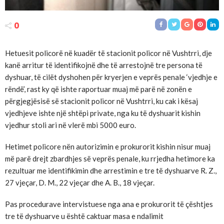
0
Hetuesit policorë në kuadër të stacionit policor në Vushtrri, dje
kanë arritur të identifikojnë dhe të arrestojnë tre persona të
dyshuar, të cilët dyshohen për kryerjen e veprës penale ‘vjedhje e
rëndë’, rast ky që ishte raportuar muaj më parë në zonën e
përgjegjësisë së stacionit policor në Vushtrri, ku cak i kësaj
vjedhjeve ishte një shtëpi private, nga ku të dyshuarit kishin
vjedhur stoli ari në vlerë mbi 5000 euro.
Hetimet policore nën autorizimin e prokurorit kishin nisur muaj
më parë drejt zbardhjes së veprës penale, ku rrjedha hetimore ka
rezultuar me identifikimin dhe arrestimin e tre të dyshuarve R. Z.,
27 vjeçar, D. M., 22 vjeçar dhe A. B., 18 vjeçar.
Pas procedurave intervistuese nga ana e prokurorit të çështjes
tre të dyshuarve u është caktuar masa e ndalimit