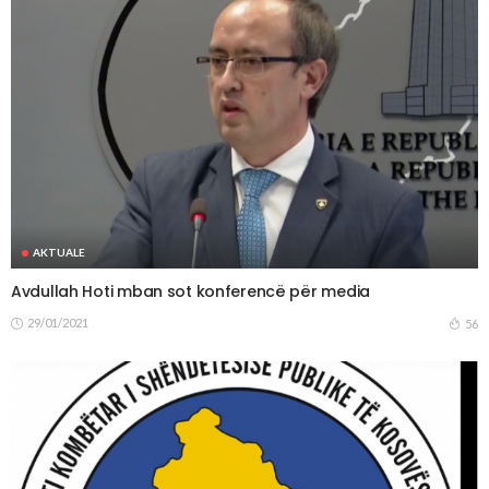
AKTUALE
Avdullah Hoti mban sot konferencë për media
29/01/2021
56