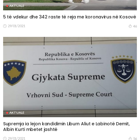
AKTUALE
5 të vdekur dhe 342 raste të reja me koronavirus në Kosovë
29/01/2021
46
AKTUALE
Supremja ia lejon kandidimin Liburn Aliut e Labinotë Demit,
Albin Kurti mbetet jashtë
29/01/2021
56