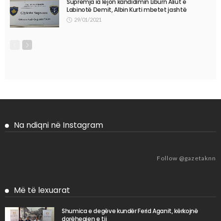
Supremja ia lejon kandidimin Liburn Aliut e
Labinotë Demit, Albin Kurti mbetet jashtë
29/01/2021
Na ndiqni në Instagram
Follow @gazetaknn
Më të lexuarat
Shumica e degëve kundër Ferid Aganit, kërkojnë
dorëheqjen e tij