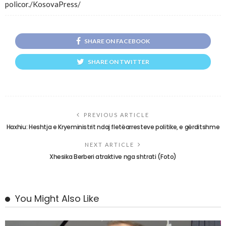
policor./KosovaPress/
SHARE ON FACEBOOK
SHARE ON TWITTER
PREVIOUS ARTICLE
Haxhiu: Heshtja e Kryeministrit ndaj fletëarresteve politike, e gërditshme
NEXT ARTICLE
Xhesika Berberi atraktive nga shtrati (Foto)
You Might Also Like