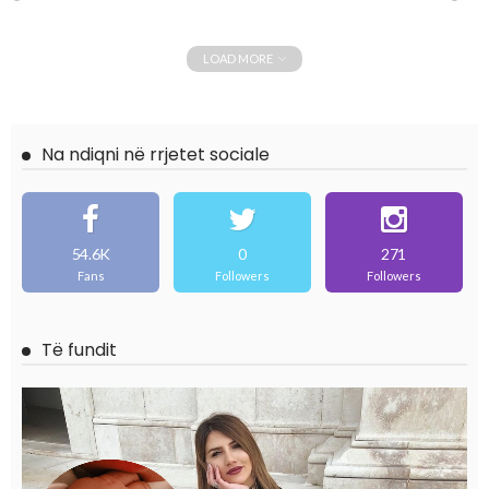
LOAD MORE
Na ndiqni në rrjetet sociale
54.6K
0
271
Fans
Followers
Followers
Të fundit