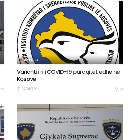
AKTUALE
Varianti i ri i COVID-19 paraqitet edhe në
Kosovë
29/01/2021
56
71