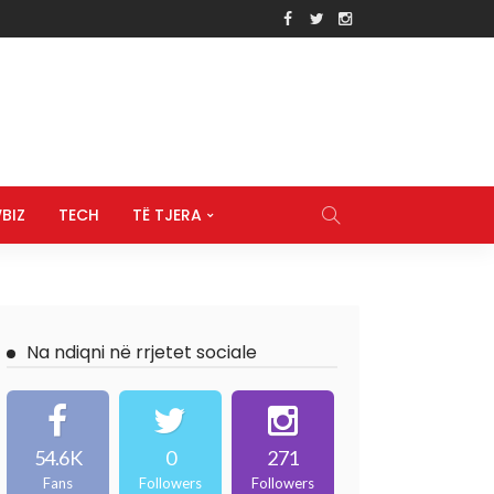
BIZ
TECH
TË TJERA
Na ndiqni në rrjetet sociale
54.6K
0
271
Fans
Followers
Followers