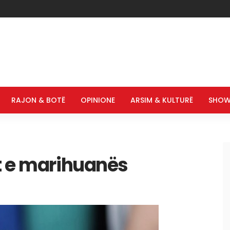
RAJON & BOTË
OPINIONE
ARSIM & KULTURË
SHOW
t e marihuanës