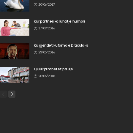
20/06/2017
Kur partneri ka luhatje humori
17/09/2016
Ku gjendet kufoma e Dracula-s
23/05/2016
QKUK’ja mbetet pa ujë
20/06/2018