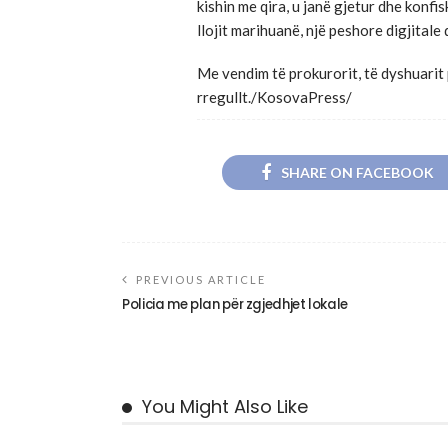
kishin me qira, u janë gjetur dhe konf
llojit marihuanë, një peshore digjitale
Me vendim të prokurorit, të dyshuarit 
rregullt./KosovaPress/
SHARE ON FACEBOOK
PREVIOUS ARTICLE
Policia me plan për zgjedhjet lokale
You Might Also Like