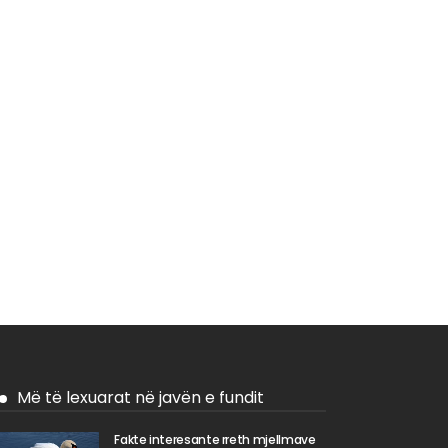
Më të lexuarat në javën e fundit
Fakte interesante rreth mjellmave