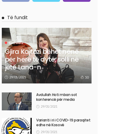
Të fundit
SHOWBIZ
Gjira Kajtazi bëhet nënë
për herë të dytë, solli në
jetë Lana-n
29/01/2021
50
Avdullah Hoti mban sot
konferencë për media
29/01/2021
Varianti i ri i COVID-19 paraqitet
edhe në Kosovë
29/01/2021