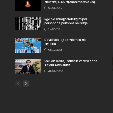
elektrike, KEDS fajëson motin e keq
n
07/01/2017
Nga një muaj paraburgim për
personat e përfshirë në rrahje
17/06/2019
David Villa lojtari më mirë në
Amerikë
06/12/2016
Shkuan 11 ditë, i mbesin vetëm edhe
4 tjera Albin Kurtit
31/01/2020