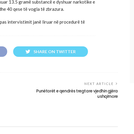
iskuar 13.5 gramë substancë e dyshuar narkotike e
 dhe 40 qese të vogla të zbrazura.
pas intervistimit janë liruar në procedurë të
SHARE ON TWITTER
NEXT ARTICLE
Punëtorët e qendrës tregtare vjedhin gjëra
ushqimore