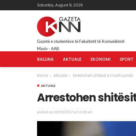
Saturday, August 8, 2026
Gazetë e studentëve të Fakultetit të Komunikimit
Masiv - AAB
BALLINA
AKTUALE
EKONOMI
SPORT
Home
Aktuale
Arrestohen shitësit e marihuanës
AKTUALE
Arrestohen shitësi
posted on
20/10/2017 at 11:00 am