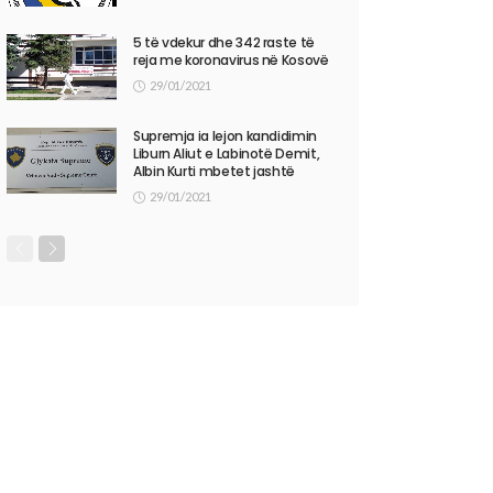
5 të vdekur dhe 342 raste të
reja me koronavirus në Kosovë
29/01/2021
Supremja ia lejon kandidimin
Liburn Aliut e Labinotë Demit,
Albin Kurti mbetet jashtë
29/01/2021