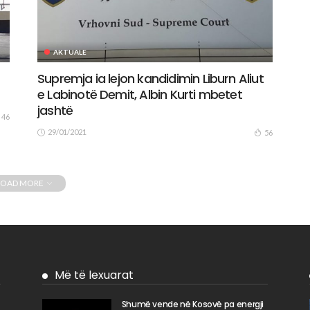
AKTUALE
Supremja ia lejon kandidimin Liburn Aliut
e Labinotë Demit, Albin Kurti mbetet
jashtë
46
29/01/2021
56
LOAD MORE
Më të lexuarat
Shumë vende në Kosovë pa energji