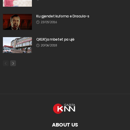
Ku gjendet kufoma e Dracula-s
23/05/2016
QKUK’ja mbetet pa ujë
20/06/2018
ABOUT US