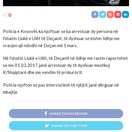
0
Policia e Kosovës ka njoftuar se ka arrestuar dy persona në
fshatin Llukë e Ulët të Deçanit, të dyshuar se kishin lidhje me
vrasjen që ndodhi në Deçan më 1 mars.
Në fshatin Llukë e Ulët, të Deçanit në lidhje me rastin raportohet
se me 01.03.2017 janë arrestuar dy të dyshuar meshkuj
K/Shqiptarë dhe me vendim të prokurorit.
Policia njofton se pas intervistimit të njëjtit janë dërguar në
mbajtje.
SHARE ON FACEBOOK
SHARE ON TWITTER