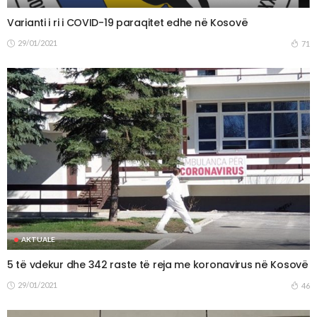
Varianti i ri i COVID-19 paraqitet edhe në Kosovë
29/01/2021
71
AKTUALE
5 të vdekur dhe 342 raste të reja me koronavirus në Kosovë
29/01/2021
46