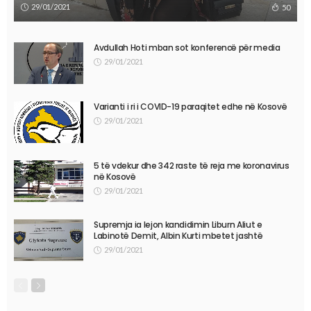
29/01/2021
50
Avdullah Hoti mban sot konferencë për media
29/01/2021
Varianti i ri i COVID-19 paraqitet edhe në Kosovë
29/01/2021
5 të vdekur dhe 342 raste të reja me koronavirus
në Kosovë
29/01/2021
Supremja ia lejon kandidimin Liburn Aliut e
Labinotë Demit, Albin Kurti mbetet jashtë
29/01/2021