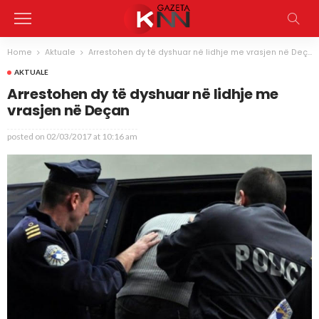
Home
Aktuale
Arrestohen dy të dyshuar në lidhje me vrasjen në Deçan
AKTUALE
Arrestohen dy të dyshuar në lidhje me
vrasjen në Deçan
posted on
02/03/2017 at 10:16 am