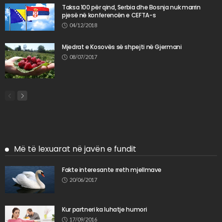
Taksa 100 për qind, Serbia dhe Bosnja nuk marrin
pjesë në konferencën e CEFTA-s
04/12/2018
Mjedrat e Kosovës së shpejti në Gjermani
08/07/2017
Më të lexuarat në javën e fundit
Fakte interesante rreth mjellmave
20/06/2017
Kur partneri ka luhatje humori
17/09/2016