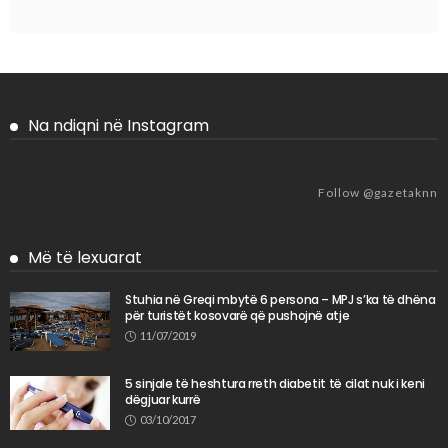
Na ndiqni në Instagram
Follow @gazetaknn
Më të lexuarat
Stuhia në Greqi mbytë 6 persona – MPJ s’ka të dhëna
për turistët kosovarë që pushojnë atje
11/07/2019
5 sinjale të heshtura rreth diabetit të cilat nuk i keni
dëgjuar kurrë
03/10/2017