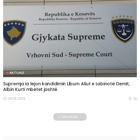
AKTUALE
Supremja ia lejon kandidimin Liburn Aliut e Labinotë Demit,
Albin Kurti mbetet jashtë
29/01/2021
56
LOAD MORE