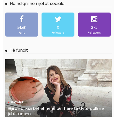
Na ndiqni në rrjetet sociale
54.6K
0
271
Fans
Followers
Followers
Të fundit
SHOWBIZ
Gjira Kajtazi bëhet nënë për herë të dytë, solli në
jetë Lana-n