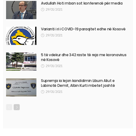
Avdullah Hoti mban sot konferencë për media
29/01/2021
Varianti i ri i COVID-19 paraqitet edhe në Kosovë
29/01/2021
5 të vdekur dhe 342 raste të reja me koronavirus
në Kosovë
29/01/2021
Supremja ia lejon kandidimin Liburn Aliut e
Labinotë Demit, Albin Kurti mbetet jashtë
29/01/2021