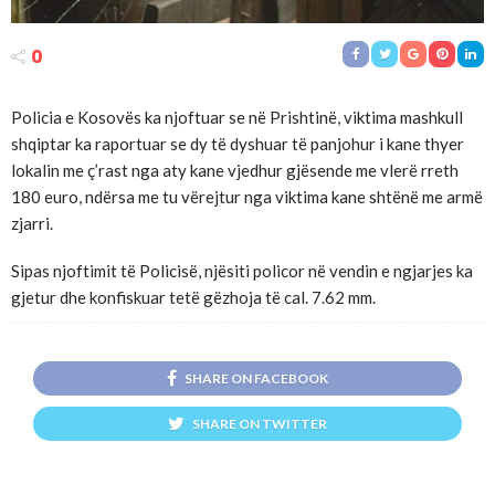
0
Policia e Kosovës ka njoftuar se në Prishtinë, viktima mashkull
shqiptar ka raportuar se dy të dyshuar të panjohur i kane thyer
lokalin me ç’rast nga aty kane vjedhur gjësende me vlerë rreth
180 euro, ndërsa me tu vërejtur nga viktima kane shtënë me armë
zjarri.
Sipas njoftimit të Policisë, njësiti policor në vendin e ngjarjes ka
gjetur dhe konfiskuar tetë gëzhoja të cal. 7.62 mm.
SHARE ON FACEBOOK
SHARE ON TWITTER