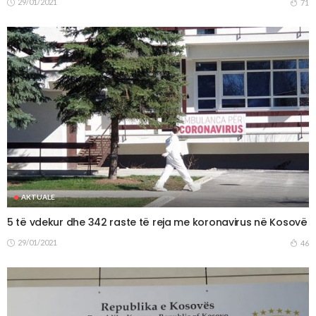
29/01/2021
71
AKTUALE
5 të vdekur dhe 342 raste të reja me koronavirus në Kosovë
29/01/2021
46