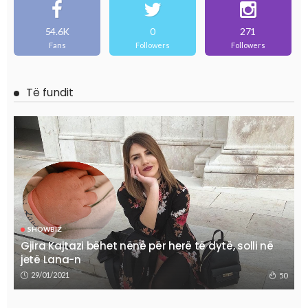
54.6K
0
271
Fans
Followers
Followers
Të fundit
SHOWBIZ
Gjira Kajtazi bëhet nënë për herë të dytë, solli në
jetë Lana-n
29/01/2021
50