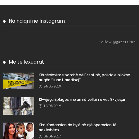
Na ndiqni në Instagram
Follow @gazetaknn
Më të lexuarat
Kërcënimi me bombë në Prishtinë, policia e bllokon
rrugën “Luan Haradinaj”
24/05/2019
12-vjeçari plagos me armë vëllain e vet 9-vjeçar
12/05/2019
Kim Kardashian do hyjë në një operacion të
rrezikshëm
01/04/2017