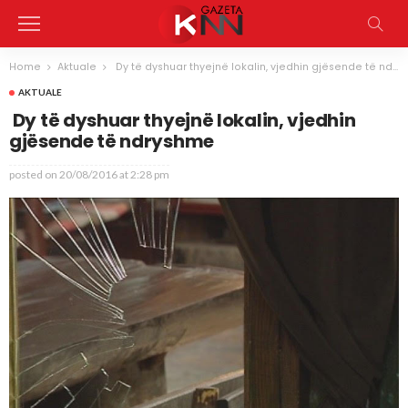
Home
Aktuale
​ Dy të dyshuar thyejnë lokalin, vjedhin gjësende të ndryshme
AKTUALE
​ Dy të dyshuar thyejnë lokalin, vjedhin
gjësende të ndryshme
posted on
20/08/2016 at 2:28 pm