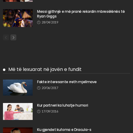
Messi gjithnjë e më pranë rekordin mbresëlënës të
Ryan Giggs
28/04/2019
Më të lexuarat në javën e fundit
Fakte interesante rreth mjellmave
20/06/2017
Kur partneri ka luhatje humori
17/09/2016
Ku gjendet kufoma e Dracula-s