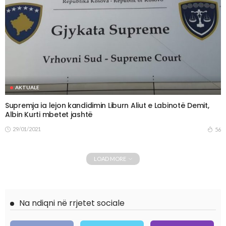
AKTUALE
Supremja ia lejon kandidimin Liburn Aliut e Labinotë Demit,
Albin Kurti mbetet jashtë
29/01/2021
56
LOAD MORE
Na ndiqni në rrjetet sociale